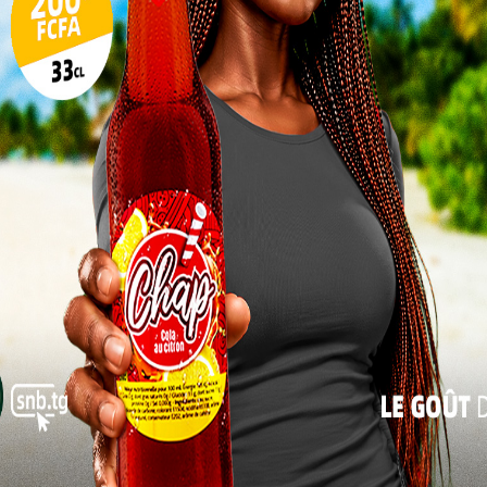
gique pour le développement
10
17
24
kem Teba Blakinam a rappelé l’importance de cette
les activités de la deuxième session ordinaire de
31
n honneur pour moi de prendre la parole, » indique-t-
« Juil
nscrit dans le cadre légal de la décentralisation, qui
conseil régional, d’une durée maximale de dix jours.
Les travaux porteront principalement sur
quatre points majeurs : l’ébauche du budget
2025, il s’agira de proposer un document
provisoire des recettes et dépenses
prévisionnelles. Cette étape inclura aussi
des échanges sur les stratégies de
mobilisation des ressources pour assurer le
bon fonctionnement de l’institution et la
réalisation des projets de développement.