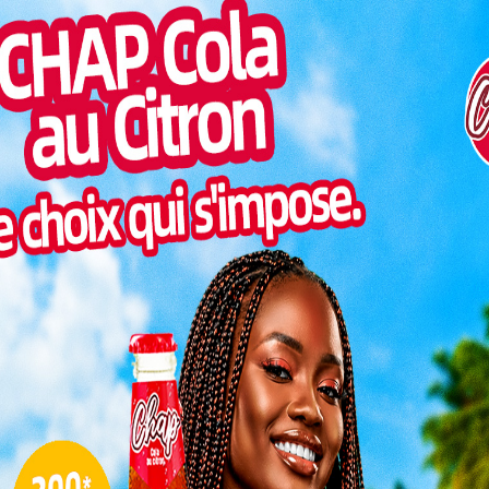
Pilul
l de la Kara entame une nouvelle étape de son agenda
une h
s du conseil se sont réunis pour lancer officiellement
Inter
rdinaire. L’événement se déroule au palais des congrès
morc
és régionales. Il s’agit d’un moment clé pour affiner
cessaires et consolider les bases d’une administration
Togo/
sonne
lations.
Togo/
ue sous
liste
akinam,
ESSAL
Kara, en
visit
ITOWOU,
olonel
insi que
L
itaires,
3