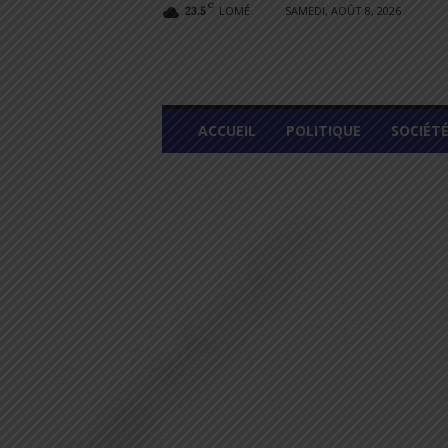
C
LOMÉ
SAMEDI, AOÛT 8, 2026
23.5
L
ACCUEIL
POLITIQUE
SOCIÉT
O
M
E
G
R
A
P
H