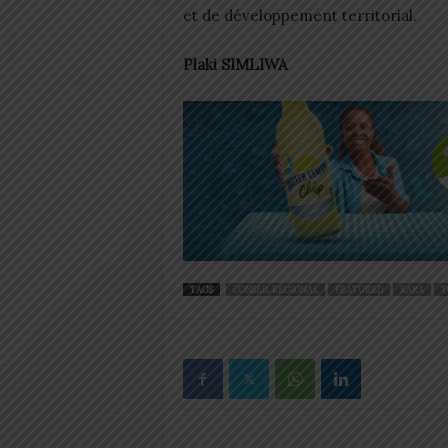
et de développement territorial.
Plaki SIMLIWA
TAGS
CONSEIL RÉGIONAL
FEATURED
KARA
T