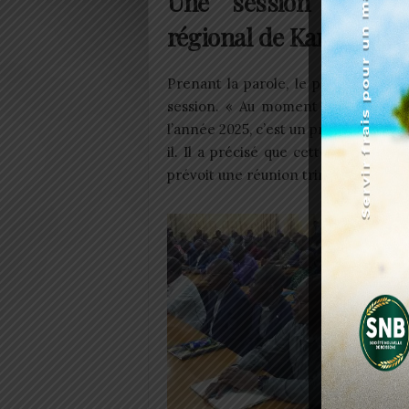
Une session straté
régional de Kara
Prenant la parole, le président Ba
session. « Au moment où s’ouvrent 
l’année 2025, c’est un privilège et u
il. Il a précisé que cette session s’i
prévoit une réunion trimestrielle du 