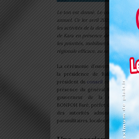
Le ton est donné. Le conseil régiona
annuel. Ce 1er avril 2025, les membre
les activités de la deuxième session o
de Kara en présence de hautes autorit
les priorités, mobiliser les moyens né
régionale efficace, au service des popu
La cérémonie d’ouverture s’est ten
la présidence de Bakem Teba Bl
président du
conseil
régional de la 
présence du général Komlan ADJ
gouverneur de la région, du c
BONFOH Faré, préfet de la Kozah, a
des autorités administratives, mil
paramilitaires, locales et civiles.