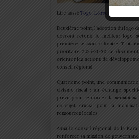
Lire aussi:
Togo: L&rsquo;ONMT lutte 
Deuxième point, l’adoption du logo d
devront retenir le meilleur logo, s
première session ordinaire. Troisièm
prioritaire 2025-2026: ce document
orienter les actions de développem
conseil régional.
Quatrième point, une communication
civisme fiscal : un échange spécif
prévu pour renforcer la sensibilisa
ce sujet crucial pour la mobilisat
ressources locales.
Ainsi le conseil régional de la Kar
renforcer sa mission de gouvernanc