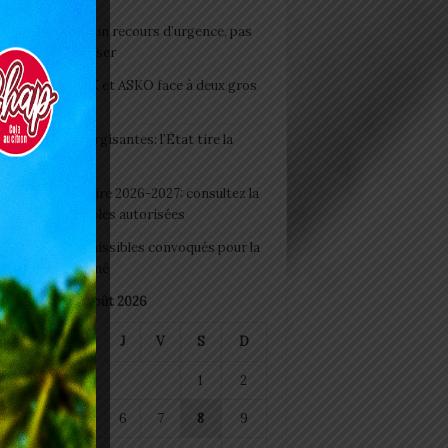
e du lendemain : un recours d’urgence, pas
abitude à banaliser
clubs CAF: ASCK et ASKO face à deux gros
eaux
 Boissons énergisantes: l’État tire la
tte d’alarme
 Rentrée scolaire 2026-2027: consultez la
 officielle des écoles autorisées
 2026 : les admissibles convoqués pour la
e médicale à Lomé
août 2026
M
M
J
V
S
D
1
2
4
5
6
7
8
9