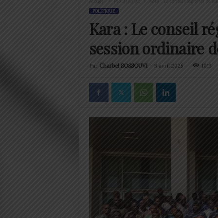
Accueil
POLITIQUE
Kara : Le conseil régional ouv
POLITIQUE
Kara : Le conseil r
session ordinaire d
Par
Charbel SOSSOUVI
-
3 avril 2025
1013