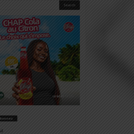
abonnez
il