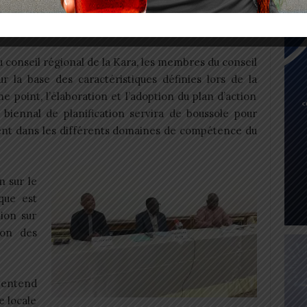
contre les faux certificats médicaux
u conseil régional de la Kara, les membres du conseil
ur la base des caractéristiques définies lors de la
e point, l’élaboration et l’adoption du plan d’action
 biennal de planification servira de boussole pour
ent dans les différents domaines de compétence du
 sur le
ique est
tion sur
ion des
a entend
e locale