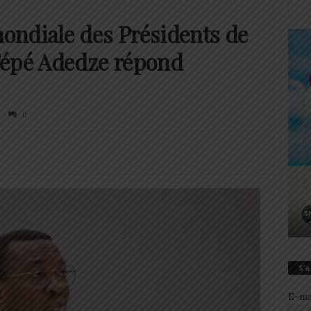
ondiale des Présidents de
Tépé Adedze répond
0
S’
E-ma