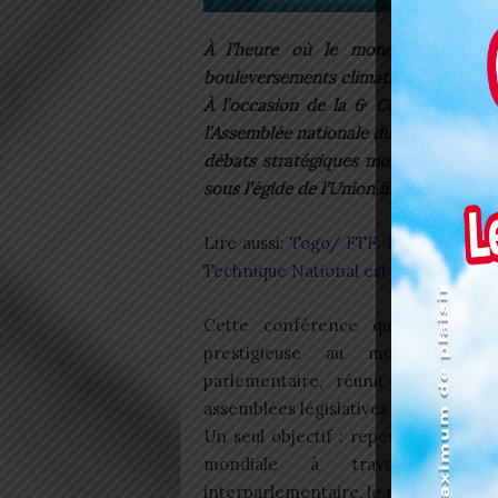
À l’heure où le monde vacille ent
bouleversements climatiques, le Togo c
À l’occasion de la 6ᵉ Conférence mo
l’Assemblée nationale du Togo, S.E.M
débats stratégiques mondiaux qui se 
sous l’égide de l’Union interparlement
Lire aussi:
Togo/ FTF: Le terrain du
Technique National est prêt
Cette conférence quinquennale, 
prestigieuse au monde en m
parlementaire, réunit les dirigea
assemblées législatives des cinq con
Un seul objectif : repenser la gou
mondiale à travers le di
interparlementaire, le multilatérali