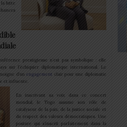
la lutte
 chances
dible
diale
onférence prestigieuse n’est pas symbolique : elle
ays sur l’échiquier diplomatique international. Le
émoigne d’un
engagement
clair pour une diplomatie
e et influente.
En inscrivant sa voix dans ce concert
mondial, le Togo assume son rôle de
catalyseur de la paix, de la justice sociale et
du respect des valeurs démocratiques. Une
posture qui s’inscrit parfaitement dans la