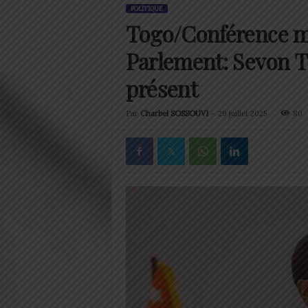
POLITIQUE
Togo/Conférence m
Parlement: Sevon 
présent
Par
Charbel SOSSOUVI
-
29 juillet 2025
80