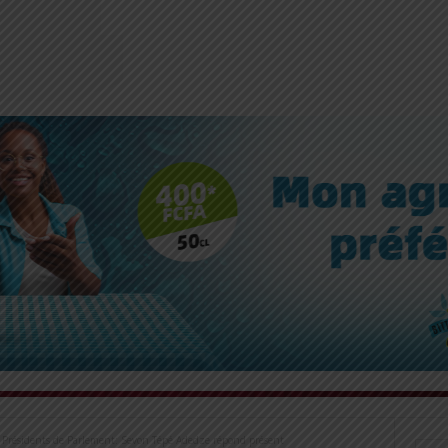
 Présidents de Parlement: Sevon Tépé Adedze répond présent