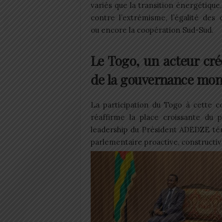
variés que la transition énergétique, 
contre l’extrémisme, l’égalité des
ou encore la coopération Sud-Sud.
Le Togo, un acteur cré
de la gouvernance mon
La participation du Togo à cette c
réaffirme la place croissante du p
leadership du Président ADEDZE t
parlementaire proactive, constructiv