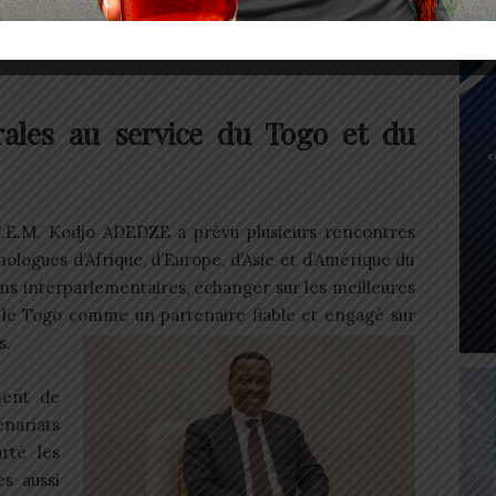
’unir face aux crises systémiques. Autant d’enjeux
n de stabilité et d’ouverture, entend apporter une
rales au service du Togo et du
 S.E.M. Kodjo ADEDZE a prévu plusieurs rencontres
mologues d’Afrique, d’Europe, d’Asie et d’Amérique du
ions interparlementaires, échanger sur les meilleures
er le Togo comme un partenaire fiable et engagé sur
s.
ment de
ariats
arté les
s aussi