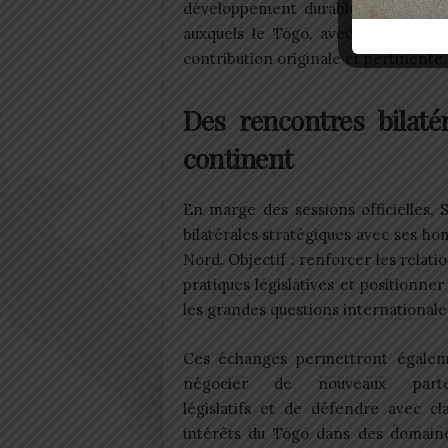
développement durable et surtout s
auxquels le Togo, avec sa traditio
contribution originale et pertinente.
Des rencontres bilaté
continent
En marge des sessions officielles,
bilatérales stratégiques avec ses ho
Nord. Objectif : renforcer les relat
pratiques législatives et positionn
les grandes questions internationale
Ces échanges permettront égale
négocier de nouveaux parten
législatifs et de défendre avec cl
intérêts du Togo dans des domaine