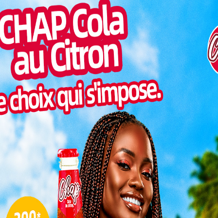
Togo/
liste
re conflits géopolitiques, crises économiques et
hoisit d’amplifier sa voix sur la scène internationale.
ESSAL
ndiale des Présidents de parlement, le Président de
visit
. Kodjo Sévon-Tépé ADEDZE, participe activement aux
SWED
tiennent du 29 au 31 juillet 2025 à Genève (Suisse),
maitr
aire (UIP) et en partenariat avec l’ONU.
Glory
milli
 Centre
Vogan
talen
la plus
atière
L
nts des
tinents.
vernance
3
alogue
sme et une coopération accrue entre les peuples.
10