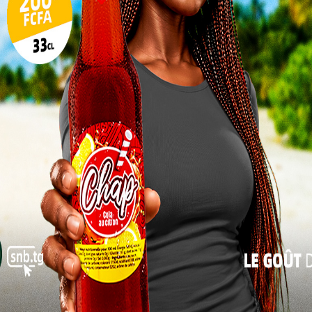
17
es ponts, pas des murs
24
Placée sous le thème « Le monde dans la
31
tourmente : coopération parlementaire et
« Juil
multilatéralisme en faveur de la paix, de la
justice et de la prospérité pour tous », cette
édition 2025 s’impose comme un moment
crucial pour la démocratie mondiale. Le
Président ADEDZE, figure montante de la
diplomatie parlementaire africaine, y
défend une vision togolaise fondée sur
l’équité, la paix durable et la solidarité entre
de remettre le parlement au cœur des solutions :
r contre les injustices globales, promouvoir le