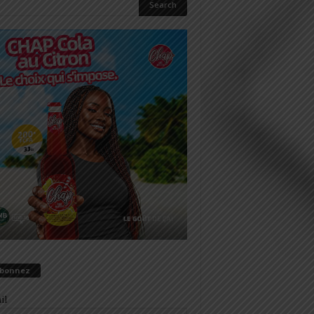
abonnez
il