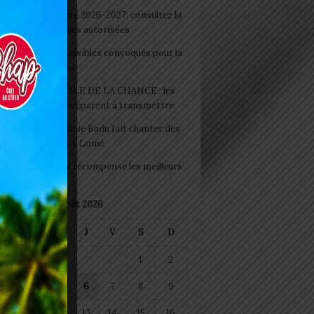
 Rentrée scolaire 2026-2027: consultez la
 officielle des écoles autorisées
 2026 : les admissibles convoqués pour la
e médicale à Lomé
D+ Togo / ECOLE DE LA CHANCE : les
es-artisans se préparent à transmettre
 Night 2026: Sonnie Badu fait chanter des
ers de personnes à Lomé
 : AGRI-ESPOIR récompense les meilleurs
ts
août 2026
M
M
J
V
S
D
1
2
4
5
6
7
8
9
11
12
13
14
15
16