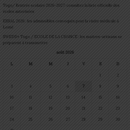
Togo/ Rentrée scolaire 2026-2027: consultez la liste officielle des
écoles autorisées
ESSAL 2026 : les admissibles convoqués pour la visite médicale à
Lomé
SWEDD+ Togo / ECOLE DE LA CHANCE : les maitres-artisans se
préparent à transmettre
août 2026
L
M
M
J
V
S
D
1
2
3
4
5
6
7
8
9
10
11
12
13
14
15
16
17
18
19
20
21
22
23
24
25
26
27
28
29
30