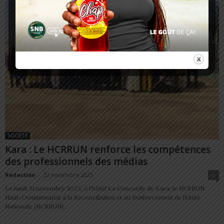
SOCIÉTÉ
Kara : Le HCRRUN renforce les compétences
des professionnels des médias
Redaction
-
22 novembre 2023
0
Le lundi 21 novembre 2023, à l'hôtel La Concorde de Kara, le HCRRUN
Haut-Commissariat à la Réconciliation et au Renforcement de l’Unité
Nationale (HCRRUN)...