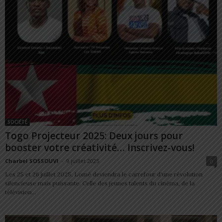
SOCIÉTÉ
Togo Projecteur 2025: Deux jours pour
booster votre créativité… Inscrivez-vous!
Charbel SOSSOUVI
-
9 juillet 2025
0
Les 25 et 26 juillet 2025, Lomé deviendra le carrefour d'une révolution
silencieuse mais puissante. Celle des jeunes talents du cinéma, de la
télévision...