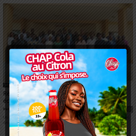
SPORT
Règles d’origine CEDEAO : les opérateurs
économiques en formation à Lomé
Redaction
-
21 décembre 2023
0
Un atelier national de formation sur les règles d’origine de la CEDEAO se
déroule jusqu’à ce jeudi 21 décembre 2023 à Lomé. C’est une...