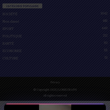
CATÉGORIE POPULAIRE
1042
SOCIÉTÉ
481
Non classé
440
SPORT
212
POLITIQUE
93
SANTÉ
55
ECONOMIE
51
CULTURE
Privacy
© Copyright 2025 | LOMEGRAPH
All rights reserved