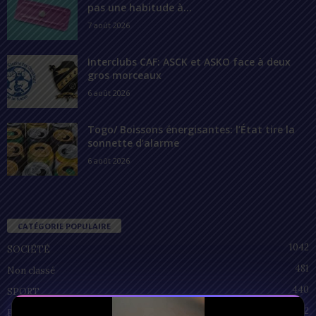
pas une habitude à...
7 août 2026
Interclubs CAF: ASCK et ASKO face à deux
gros morceaux
6 août 2026
Togo/ Boissons énergisantes: l’État tire la
sonnette d’alarme
6 août 2026
CATÉGORIE POPULAIRE
1042
SOCIÉTÉ
481
Non classé
440
SPORT
212
POLITIQUE