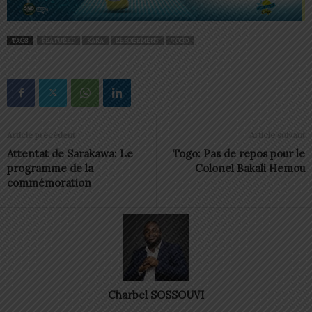
TAGS
FEATURED
KARA
REBOISEMENT
TOGO
Article précédent
Article suivant
Attentat de Sarakawa: Le
Togo: Pas de repos pour le
programme de la
Colonel Bakali Hemou
commémoration
Charbel SOSSOUVI