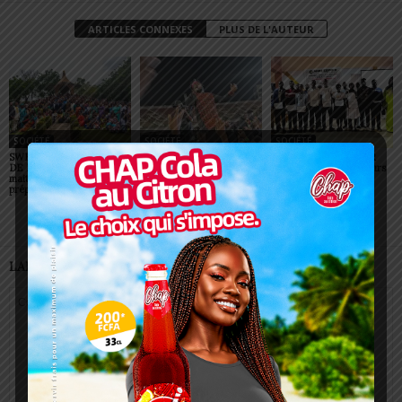
ARTICLES CONNEXES
PLUS DE L'AUTEUR
SOCIÉTÉ
SOCIÉTÉ
SOCIÉTÉ
SWEDD+ Togo / ECOLE
Glory Night 2026: Sonnie
Vogan : AGRI-ESPOIR
DE LA CHANCE : les
Badu fait chanter des
récompense les meilleurs
maitres-artisans se
milliers de personnes à
talents
préparent à transmettre
Lomé
LAISSER UN COMMENTAIRE