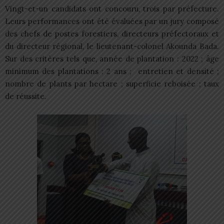
Vingt-et-un candidats ont concouru, trois par préfecture.
Leurs performances ont été évaluées par un jury composé
des chefs de postes forestiers, directeurs préfectoraux et
du directeur régional, le lieutenant-colonel Akounda Bada.
Sur des critères tels que, année de plantation : 2022 ; âge
minimum des plantations : 2 ans ; entretien et densité ;
nombre de plants par hectare ; superficie reboisée ; taux
de réussite.