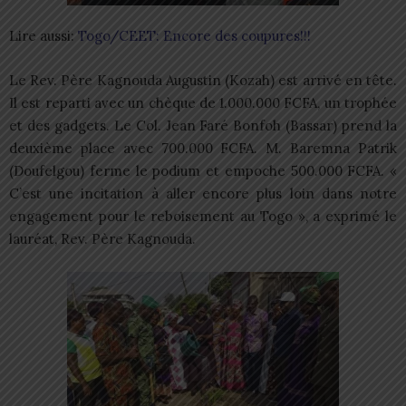
Lire aussi:
Togo/CEET: Encore des coupures!!!
Le Rev. Père Kagnouda Augustin (Kozah) est arrivé en tête.
Il est reparti avec un chèque de 1.000.000 FCFA, un trophée
et des gadgets. Le Col. Jean Faré Bonfoh (Bassar) prend la
deuxième place avec 700.000 FCFA. M. Baremna Patrik
(Doufelgou) ferme le podium et empoche 500.000 FCFA. «
C’est une incitation à aller encore plus loin dans notre
engagement pour le reboisement au Togo », a exprimé le
lauréat, Rev. Père Kagnouda.