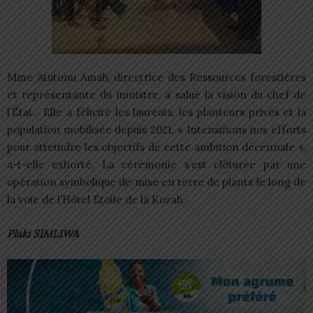
Mme Atutonu Amah, directrice des Ressources forestières
et représentante du ministre, a salué la vision du chef de
l’État. Elle a félicité les lauréats, les planteurs privés et la
population mobilisée depuis 2021. « Intensifions nos efforts
pour atteindre les objectifs de cette ambition décennale »,
a-t-elle exhorté. La cérémonie s’est clôturée par une
opération symbolique de mise en terre de plants le long de
la voie de l’Hôtel Étoile de la Kozah.
Plaki SIMLIWA