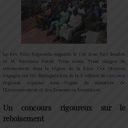
Le Rev. Père Kagnouda Augustin, le Col. Jean Faré Bonfoh
et M. Baremna Patrik. Trois noms. Trois visages du
reboisement dans la région de la Kara. Ces citoyens
engagés ont été distingués lors de la 3ᵉ édition du
concours
régional, organisé sous l’égide du ministère de
l’Environnement et des Ressources forestières.
Un concours rigoureux sur le
reboisement