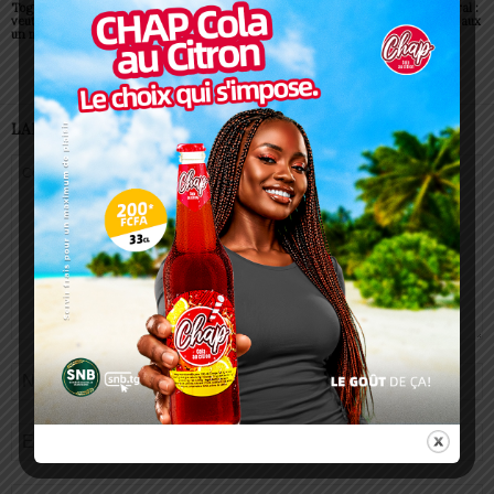
Togo: Faure Gnassingbé
Togo : visa supprimé pour
Togo/ Corps préfectoral :
veut faire du ciel africain
tous les Africains
neuf nouvelles figures aux
un moteur de prospérité
commandes
LAISSER UN COMMENTAIRE