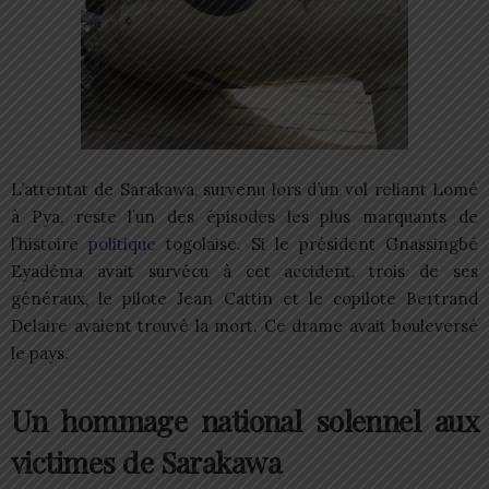
L’attentat de Sarakawa, survenu lors d’un vol reliant Lomé
à Pya, reste l’un des épisodes les plus marquants de
l’histoire
politique
togolaise. Si le président Gnassingbé
Eyadéma avait survécu à cet accident, trois de ses
généraux, le pilote Jean Cattin et le copilote Bertrand
Delaire avaient trouvé la mort. Ce drame avait bouleversé
le pays.
Un hommage national solennel aux
victimes de Sarakawa