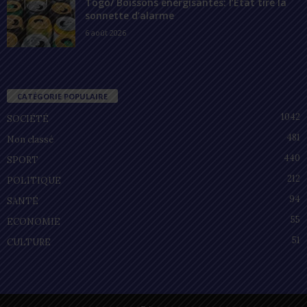
Togo/ Boissons énergisantes: l’État tire la
sonnette d’alarme
6 août 2026
CATÉGORIE POPULAIRE
1042
SOCIÉTÉ
481
Non classé
440
SPORT
212
POLITIQUE
94
SANTÉ
55
ECONOMIE
51
CULTURE