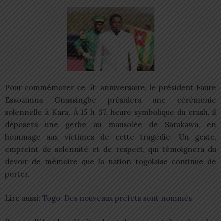
Pour commémorer ce 51ᵉ anniversaire, le président Faure
Essozimna Gnassingbé présidera une cérémonie
solennelle à Kara. À 15 h 37, heure symbolique du crash, il
déposera une gerbe au mausolée de Sarakawa, en
hommage aux victimes de cette tragédie. Un geste,
empreint de solennité et de respect, qui témoignera du
devoir de mémoire que la nation togolaise continue de
porter.
Lire aussi:
Togo: Des nouveaux préfets sont nommés