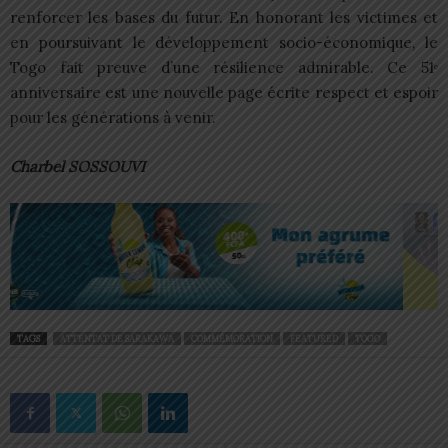
renforcer les bases du futur. En honorant les victimes et
en poursuivant le développement socio-économique, le
Togo fait preuve d’une résilience admirable. Ce 51ᵉ
anniversaire est une nouvelle page écrite respect et espoir
pour les générations à venir.
Charbel SOSSOUVI
TAGS
ATTENTAT DE SARAKAWA
COMMÉMORATION
FEATURED
TOGO