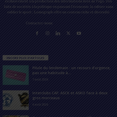
exclusivement à la production des informations liées au Togo. Des
faits de sociétés à la politique en passant l’économie, la culture sans
oublier le sport ; Lomegraph offre un contenu riche et diversifié.
Contactez-nous:
contact@lomegraph.tg
ENCORE PLUS D'ARTICLES
Pilule du lendemain : un recours d’urgence,
pas une habitude à...
7 août 2026
Interclubs CAF: ASCK et ASKO face à deux
gros morceaux
6 août 2026