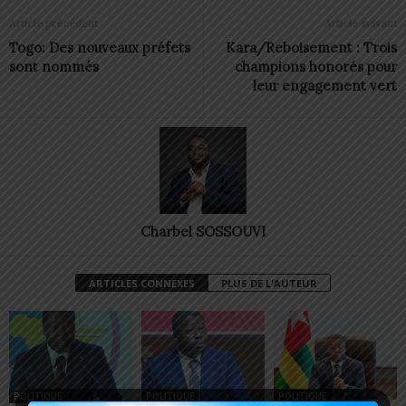
Article précédent
Article suivant
Togo: Des nouveaux préfets
Kara/Reboisement : Trois
sont nommés
champions honorés pour
leur engagement vert
Charbel SOSSOUVI
ARTICLES CONNEXES
PLUS DE L'AUTEUR
POLITIQUE
POLITIQUE
POLITIQUE