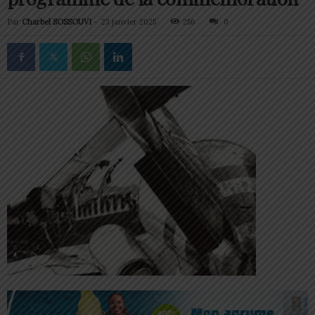
Par
Charbel SOSSOUVI
-
23 janvier 2025
256
0