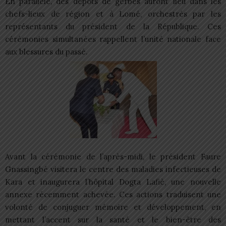
En parallèle, des dépôts de gerbes auront lieu dans les
chefs-lieux de région et à Lomé, orchestrés par les
représentants du président de la République. Ces
cérémonies simultanées rappellent l’unité nationale face
aux blessures du passé.
Avant la cérémonie de l’après-midi, le président Faure
Gnassingbé visitera le centre des maladies infectieuses de
Kara et inaugurera l’hôpital Dogta Lafiè, une nouvelle
annexe récemment achevée. Ces actions traduisent une
volonté de conjuguer mémoire et développement, en
mettant l’accent sur la santé et le bien-être des