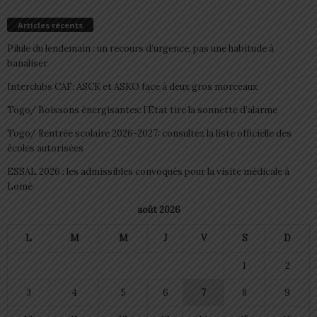
Articles récents
Pilule du lendemain : un recours d’urgence, pas une habitude à
banaliser
Interclubs CAF: ASCK et ASKO face à deux gros morceaux
Togo/ Boissons énergisantes: l’État tire la sonnette d’alarme
Togo/ Rentrée scolaire 2026-2027: consultez la liste officielle des
écoles autorisées
ESSAL 2026 : les admissibles convoqués pour la visite médicale à
Lomé
août 2026
L
M
M
J
V
S
D
1
2
3
4
5
6
7
8
9