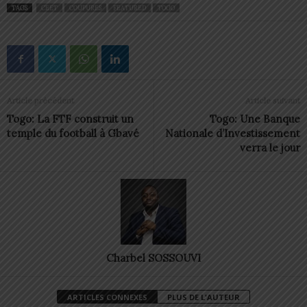
TAGS
CEET
COUPURES
FEATURED
TOGO
Article précédent
Article suivant
Togo: La FTF construit un
Togo: Une Banque
temple du football à Gbavé
Nationale d’Investissement
verra le jour
Charbel SOSSOUVI
ARTICLES CONNEXES
PLUS DE L'AUTEUR