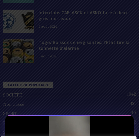
Interclubs CAF: ASCK et ASKO face à deux
gros morceaux
6 août 2026
Togo/ Boissons énergisantes: l’État tire la
sonnette d’alarme
6 août 2026
CATÉGORIE POPULAIRE
1042
SOCIÉTÉ
481
Non classé
440
SPORT
212
POLITIQUE
94
SANTÉ