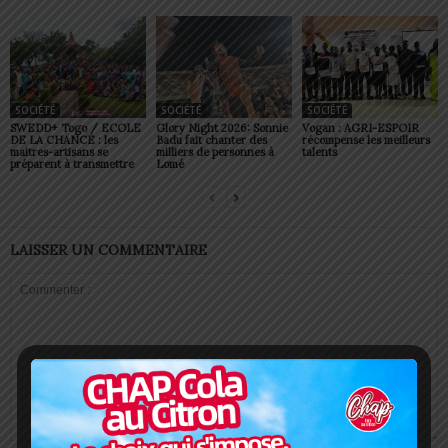
SOCIÉTÉ
SOCIÉTÉ
SOCIÉTÉ
SWEDD+ Togo / ECOLE
Glory Night 2026: Sonnie
Vogan : AGRI-ESPOIR
DE LA CHANCE : les
Badu fait chanter des
récompense les meilleurs
maitres-artisans se
milliers de personnes à
talents
préparent à transmettre
Lomé
LAISSER UN COMMENTAIRE