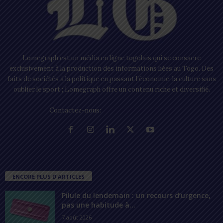
Lomegraph est un média en ligne togolais qui se consacre
exclusivement à la production des informations liées au Togo. Des
faits de sociétés à la politique en passant l’économie, la culture sans
oublier le sport ; Lomegraph offre un contenu riche et diversifié.
Contactez-nous:
contact@lomegraph.tg
ENCORE PLUS D'ARTICLES
Pilule du lendemain : un recours d’urgence,
pas une habitude à...
7 août 2026