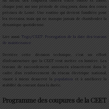
Au menu, des coupures ciblées entre 08h00 et 15h00,
chaque jour, sur une période de cinq jours, dans des zones
précises de Lomé. Une routine qui devient familière pour
les riverains, mais qui ne manque jamais de chambouler la
dynamique quotidienne.
Lire aussi:
Togo/CEET: Prorogation de la date des travaux
de maintenance
Derrière cette décision technique, c’est un effort
d’infrastructure que la CEET veut mettre en lumière. Les
travaux de raccordement annoncés s’inscrivent dans le
cadre d’un renforcement du réseau électrique national,
visant à mieux desservir la
population
et à améliorer la
stabilité du courant dans la durée.
Programme des coupures de la CEET