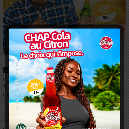
Articles récents
Pilule du lendemain : un recours d’urgence, pas une habitude à
banaliser
Interclubs CAF: ASCK et ASKO face à deux gros morceaux
Togo/ Boissons énergisantes: l’État tire la sonnette d’alarme
Togo/ Rentrée scolaire 2026-2027: consultez la liste officielle des
écoles autorisées