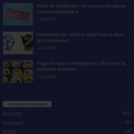
Pilule du lendemain : un recours d’urgence,
pas une habitude à...
7 août 2026
Interclubs CAF: ASCK et ASKO face à deux
gros morceaux
6 août 2026
Togo/ Boissons énergisantes: l’État tire la
sonnette d’alarme
6 août 2026
CATÉGORIE POPULAIRE
1042
SOCIÉTÉ
481
Non classé
440
SPORT