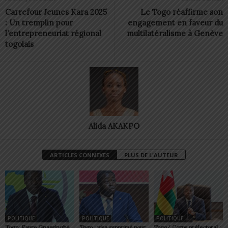
Carrefour Jeunes Kara 2025
Le Togo réaffirme son
: Un tremplin pour
engagement en faveur du
l’entrepreneuriat régional
multilatéralisme à Genève
togolais
Alida AKAKPO
ARTICLES CONNEXES
PLUS DE L'AUTEUR
POLITIQUE
POLITIQUE
POLITIQUE
Togo: Faure Gnassingbé
Togo : visa supprimé pour
Togo/ Corps préfectoral :