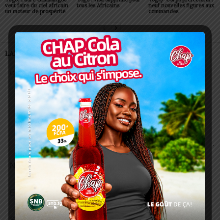
veut faire du ciel africain
tous les Africains
neuf nouvelles figures aux
un moteur de prospérité
commandes
LAISSER UN COMMENTAIRE