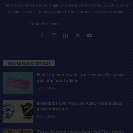
faits de sociétés à la politique en passant l’économie, la culture sans
oublier le sport ; Lomegraph offre un contenu riche et diversifié.
Contactez-nous:
contact@lomegraph.tg
ENCORE PLUS D'ARTICLES
Pilule du lendemain : un recours d’urgence,
pas une habitude à...
7 août 2026
Interclubs CAF: ASCK et ASKO face à deux
gros morceaux
6 août 2026
Togo/ Boissons énergisantes: l’État tire la