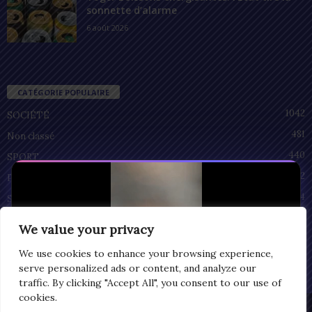
sonnette d’alarme
6 août 2026
CATÉGORIE POPULAIRE
1042
SOCIÉTÉ
481
Non classé
440
SPORT
212
POLITIQUE
94
SANTÉ
55
ECONOMIE
We value your privacy
51
CULTURE
We use cookies to enhance your browsing experience,
serve personalized ads or content, and analyze our
traffic. By clicking "Accept All", you consent to our use of
cookies.
Privacy