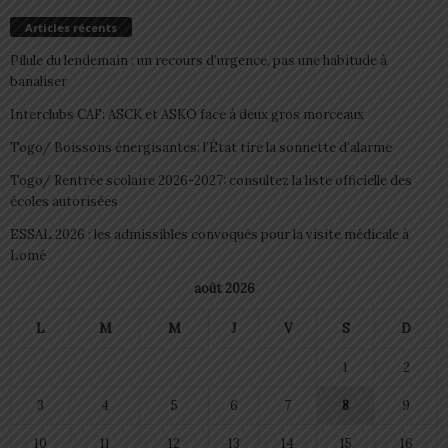
Articles récents
Pilule du lendemain : un recours d’urgence, pas une habitude à
banaliser
Interclubs CAF: ASCK et ASKO face à deux gros morceaux
Togo/ Boissons énergisantes: l’État tire la sonnette d’alarme
Togo/ Rentrée scolaire 2026-2027: consultez la liste officielle des
écoles autorisées
ESSAL 2026 : les admissibles convoqués pour la visite médicale à
Lomé
août 2026
L
M
M
J
V
S
D
1
2
3
4
5
6
7
8
9
10
11
12
13
14
15
16