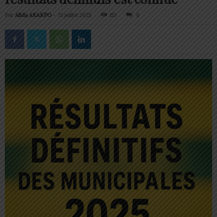
Par
Alida AKAKPO
-
31 juillet 2025
153
0