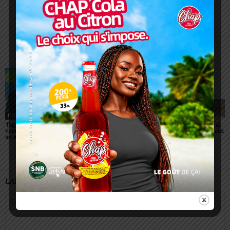
Alida AKAKPO
ARTICLES CONNEXES
PLUS DE L'AUTEUR
POLITIQUE
POLITIQUE
POLITIQUE
Togo: Faure Gnassingbé
Togo : visa supprimé pour
Togo/ Corps préfectoral :
veut faire du ciel africain
tous les Africains
neuf nouvelles figures aux
un moteur de prospérité
commandes
LAISSER UN COMMENTAIRE