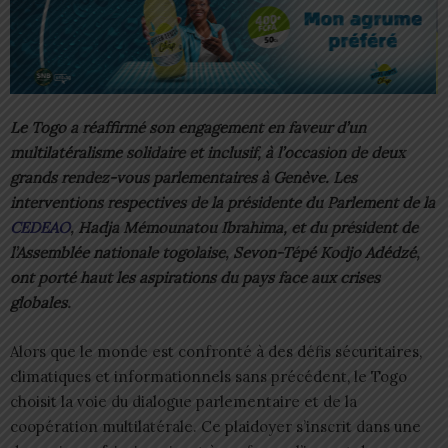
Le Togo a réaffirmé son engagement en faveur d’un
multilatéralisme solidaire et inclusif, à l’occasion de deux
grands rendez-vous parlementaires à Genève. Les
interventions respectives de la présidente du Parlement de la
CEDEAO
, Hadja Mémounatou Ibrahima, et du président de
l’Assemblée nationale togolaise, Sevon-Tépé Kodjo Adédzé,
ont porté haut les aspirations du pays face aux crises
globales.
Alors que le monde est confronté à des défis sécuritaires,
climatiques et informationnels sans précédent, le Togo
choisit la voie du dialogue parlementaire et de la
coopération multilatérale. Ce plaidoyer s’inscrit dans une