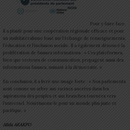
Pour y faire face,
il a plaidé pour une coopération régionale efficace et pour
un multilatéralisme basé sur l’échange de renseignements,
l’éducation et l’inclusion sociale. Il a également dénoncé la
prolifération de fausses informations : « Ces plateformes,
bien que vecteurs de communication, propagent aussi des
informations fausses, nuisant à la démocratie. »
En conclusion, il a livré une image forte : « Nos parlements
sont comme un arbre aux racines ancrées dans les
aspirations des peuples et aux branches tournées vers
l’universel. Nourrissons-le pour un monde plus juste et
pacifique. »
Alida AKAKPO