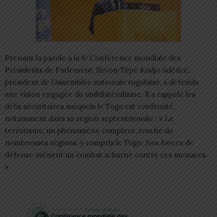
Prenant la parole à la 6ᵉ Conférence mondiale des
Présidents de Parlement, Sevon-Tépé Kodjo Adédzé,
président de l’Assemblée nationale togolaise, a défendu
une vision engagée du multilatéralisme. Il a rappelé les
défis sécuritaires auxquels le Togo est confronté,
notamment dans sa région septentrionale : « Le
terrorisme, un phénomène complexe, touche de
nombreuses régions, y compris le Togo. Nos forces de
défense mènent un combat acharné contre ces menaces.
»