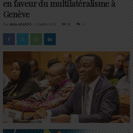
en faveur du multilatéralisme à
Genève
Par
Alida AKAKPO
-
31 juillet 2025
58
0