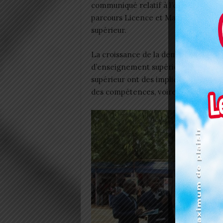
communiqué relatif à l’organisation
parcours Licence et Master dans les
supérieur.
La croissance de la demande des insc
d’enseignement supérieur et l’émer
supérieur ont des implications direct
des compétences, voire sur la reconn