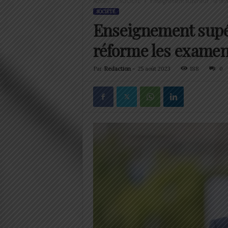
Accueil
SOCIÉTÉ
Enseignement supérieur : le mini
SOCIÉTÉ
Enseignement supér
réforme les examen
Par
Redaction
-
25 août 2023
188
0