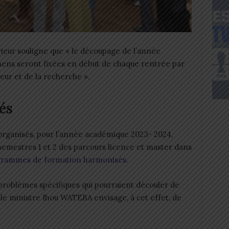
ieur souligne que « le découpage de l’année
ens seront fixées en début de chaque rentrée par
eur et de la recherche ».
és
organisés, pour l’année académique 2023- 2024,
emestres 1 et 2 des parcours licence et master dans
rammes de formation harmonisés.
 problèmes spécifiques qui pourraient découler de
 le ministre Ihou WATEBA envisage, à cet effet, de