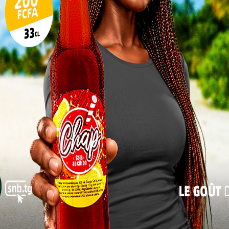
10
17
24
31
« Juil
és
 qualité reconnu partout, « l’Etat togolais institue, à
023-2024, des examens d’Etat ou examens
ts publics et privés d’enseignement supérieur »,
tant du Gouvernement de garantir la qualité de