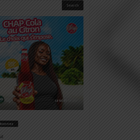
abonnez
il