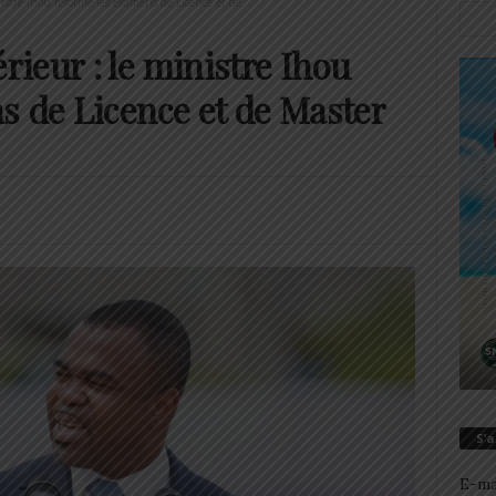
stre Ihou réforme les examens de Licence et de...
ieur : le ministre Ihou
s de Licence et de Master
S’
E-ma