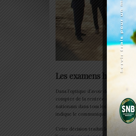
Les examens harmonis
Dans l’optique d’avoir des diplômes de
compter de la rentrée académique 2
nationaux dans tous les établissemen
indique le communiqué.
Cette décision traduit le souci cons