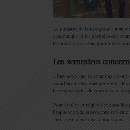
Le ministre de l’enseignement supér
académique et les périodes des exam
le ministre de l’enseignement supéri
Les semestres concern
Il faut noter que cs examens seront 
dans les unités d’enseignement des s
le respect strict du contenu des
prog
Pour étudier et régler d’éventuelles
l’application de la présente réforme,
mettre en place des commissions.