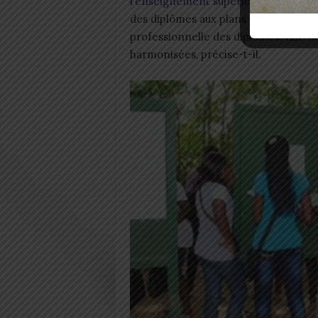
l’
enseignement supérieur
et de la for
des diplômes aux plans national et int
professionnelle des diplômés. Elle fa
harmonisées, précise-t-il.