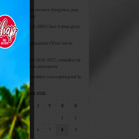
e du lendemain : un recours d’urgence, pas
abitude à banaliser
clubs CAF: ASCK et ASKO face à deux gros
eaux
 Boissons énergisantes: l’État tire la
tte d’alarme
 Rentrée scolaire 2026-2027: consultez la
 officielle des écoles autorisées
 2026 : les admissibles convoqués pour la
e médicale à Lomé
août 2026
M
M
J
V
S
D
1
2
4
5
6
7
8
9