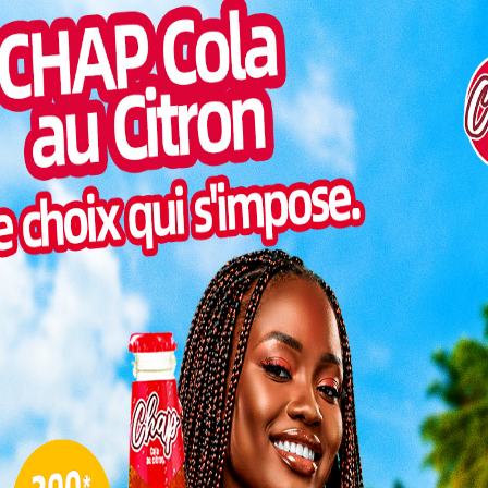
 des Examens d’Etat ou examens nationaux pour les
Pilul
 établissements publics et privés d’enseignement
une h
Inter
morc
riptions au supérieur, l’expansion des systèmes
gence des établissements privés d’enseignement
Togo/
es sur la qualité de l’enseignement, de la formation,
sonne
aissance des diplômes délivrés.
Togo/
liste
ESSAL
visit
L
3