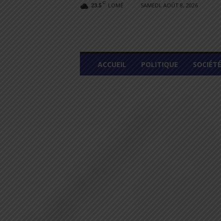
C
LOMÉ
SAMEDI, AOÛT 8, 2026
23.5
L
ACCUEIL
POLITIQUE
SOCIÉT
O
M
E
G
R
A
P
H