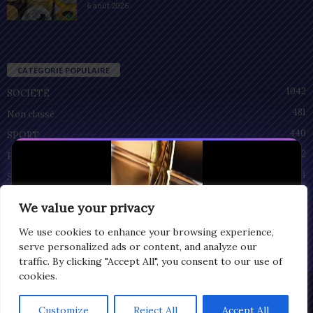
6 août 2026
CATÉGORIE POPULAIRE
1042
SOCIÉTÉ
481
Non classé
440
SPORT
212
POLITIQUE
94
SANTÉ
55
ECONOMIE
We value your privacy
51
CULTURE
We use cookies to enhance your browsing experience,
serve personalized ads or content, and analyze our
traffic. By clicking "Accept All", you consent to our use of
cookies.
Privacy
© Copyright 2025 | LOMEGRAPH
Customize
Reject All
Accept All