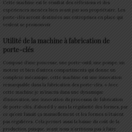
Cette machine est le résultat des réflexions et des
expériences menées bien avant par son propriétaire. Les
porte-clés seront destinées aux entreprises en place qui
veulent se promouvoir
Utilité de la machine à fabrication de
porte-clés
Composé d’une ponceuse, une porte-outil, une pompe, un
moteur et bien d’autres compartiments qui donne un
complexe mécanique, cette machine est une innovation
remarquable dans la fabrication des porte-clés. « Avec
cette machine je m’inscris dans une dynamique
d’innovation, une innovation du processus de fabrication
de porte-clés, d’abord il y aura la régularité des formes, par
ce qu’ont faisait ça manuellement et les formes n’étaient
pas régulières. Cela permet aussi la baisse du coût de la
production, puisque, avant nous n’arrivions pas à faire