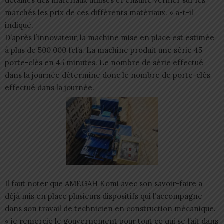
détailles des matériaux utilisés et ensuite vérifier sur les
marchés les prix de ces différents matériaux. » a-t-il
indiqué.
D’après l’innovateur, la machine mise en place est estimée
à plus de 500 000 fcfa. La machine produit une série 45
porte-clés en 45 minutes. Le nombre de série effectué
dans la journée détermine donc le nombre de porte-clés
effectué dans la journée.
Il faut noter que AMEGAH Komi avec son savoir-faire a
déjà mis en place plusieurs dispositifs qui l’accompagne
dans son travail de technicien en construction mécanique.
« je remercie le gouvernement pour tout ce qui se fait dans