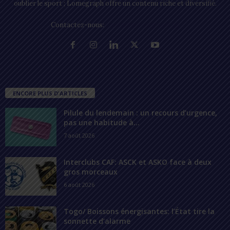
oublier le sport ; Lomegraph offre un contenu riche et diversifié.
Contactez-nous:
contact@lomegraph.tg
ENCORE PLUS D'ARTICLES
Pilule du lendemain : un recours d’urgence,
pas une habitude à...
7 août 2026
Interclubs CAF: ASCK et ASKO face à deux
gros morceaux
6 août 2026
Togo/ Boissons énergisantes: l’État tire la
sonnette d’alarme