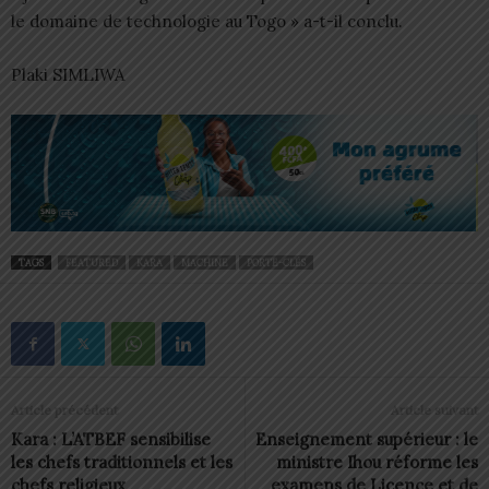
le domaine de technologie au Togo » a-t-il conclu.
Plaki SIMLIWA
TAGS
FEATURED
KARA
MACHINE
PORTE-CLÉS
Article précédent
Article suivant
Kara : L’ATBEF sensibilise
Enseignement supérieur : le
les chefs traditionnels et les
ministre Ihou réforme les
chefs religieux
examens de Licence et de