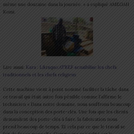
même une douzaine dans la journée. » a expliqué AMEGAH
Komi.
Lire aussi:
Kara : L&rsquo;ATBEF sensibilise les chefs
traditionnels et les chefs religieux
Cette machine vient à point nommé faciliter la tâche dans
ce travail qui était autre fois pénible comme l’affirme le
technicien « Dans notre domaine, nous souffrons beaucoup
dans la conception des porte-clés. Une fois que les clients
demandent des porte-clés à faire, la fabrication nous
prend beaucoup de temps. Et cela par ce que le travail se