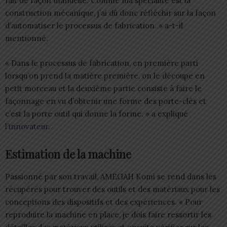
fait de façon manuelle. Comme ma spécialité est la
construction mécanique, j’ai dû donc réfléchir sur la façon
d’automatiser le processus de fabrication. » a-t-il
mentionné.
« Dans le processus de fabrication, en première parti
lorsqu’on prend la matière première, on le découpe en
petit morceau et la deuxième partie consiste à faire le
façonnage en vu d’obtenir une forme des porte-clés et
c’est la porte outil qui donne la forme. » a expliqué
l’innovateur
.
Estimation de la machine
Passionné par son travail, AMEGAH Komi se rend dans les
récupérés pour trouver des outils et des matériaux pour les
conceptions des dispositifs et des expériences. « Pour
reproduire la machine en place, je dois faire ressortir les