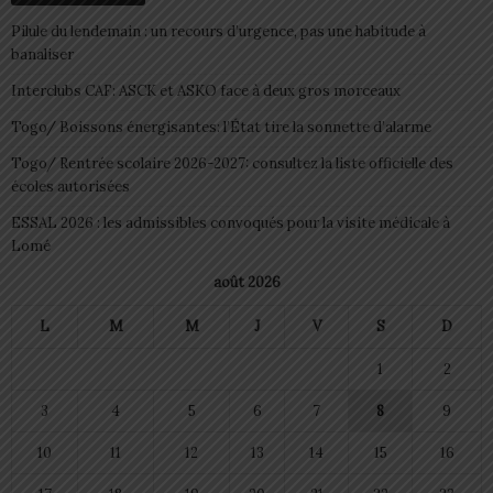
Pilule du lendemain : un recours d’urgence, pas une habitude à
banaliser
Interclubs CAF: ASCK et ASKO face à deux gros morceaux
Togo/ Boissons énergisantes: l’État tire la sonnette d’alarme
Togo/ Rentrée scolaire 2026-2027: consultez la liste officielle des
écoles autorisées
ESSAL 2026 : les admissibles convoqués pour la visite médicale à
Lomé
août 2026
L
M
M
J
V
S
D
1
2
3
4
5
6
7
8
9
10
11
12
13
14
15
16