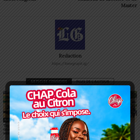
Master
Redaction
https://lomegraph.tg/
ARTICLES CONNEXES
PLUS DE L'AUTEUR
Non classé
Non classé
Non classé
Togo/ Boissons
Togo/ Rentrée scolaire
ESSAL 2026 : les
énergisantes: l’État tire la
2026-2027: consultez la
admissibles convoqués
sonnette d’alarme
liste officielle des écoles
pour la visite médicale à
autorisées
Lomé