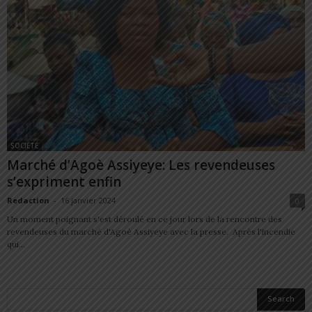
SOCIÉTÉ
Marché d’Agoè Assiyeye: Les revendeuses
s’expriment enfin
Redaction
-
16 janvier 2024
0
Un moment poignant s'est déroulé en ce jour lors de la rencontre des
revendeuses du marché d'Agoè Assiyeye avec la presse. Après l'incendie
qui...