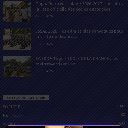
Togo/ Rentrée scolaire 2026-2027: consultez
la liste officielle des écoles autorisées
4 août 2026
ESSAL 2026 : les admissibles convoqués pour
la visite médicale à...
4 août 2026
SWEDD+ Togo / ECOLE DE LA CHANCE : les
maitres-artisans se...
3 août 2026
CATÉGORIE POPULAIRE
1042
SOCIÉTÉ
480
Non classé
439
SPORT