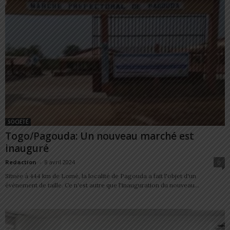
SOCIÉTÉ
Togo/Pagouda: Un nouveau marché est
inauguré
Redaction
-
8 avril 2024
0
Située à 444 km de Lomé, la localité de Pagouda a fait l'objet d'un
évènement de taille. Ce n'est autre que l'inauguration du nouveau...