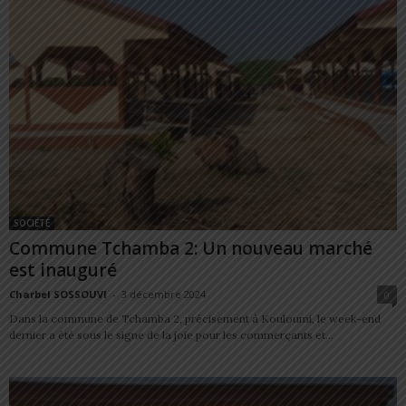
SOCIÉTÉ
Commune Tchamba 2: Un nouveau marché
est inauguré
Charbel SOSSOUVI
-
3 décembre 2024
0
Dans la commune de Tchamba 2, précisement à Kouloumi, le week-end
dernier a été sous le signe de la joie pour les commerçants et...