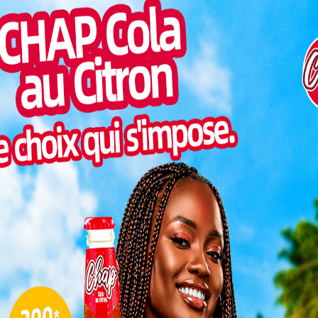
Pilul
une h
Inter
morc
Togo/
sonne
Togo/
s-midi la rencontre entre Asko de Kara et l’AS FAR du
liste
s le cadre des préliminaires de la Ligue des
ESSAL
 des marocains de l’ASFAR sur la plus petite des
visit
dure pour les Kondonas qui doivent gagner avec deux
éder au prochain tour.
L
que les poulains de Lambert César Amani ont
e à l’ASFAR. Sous les yeux de l’honorable Meyebine
 pas pu mettre la joie au cœur des supporters ayant
3
stade de Kégué pour les soutenir.