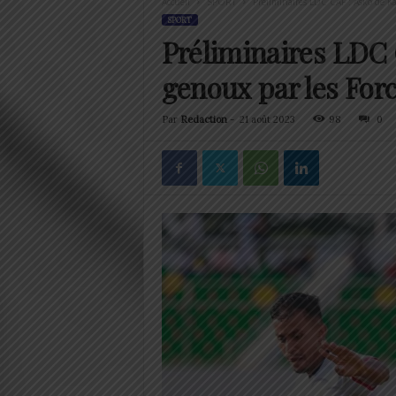
Accueil
SPORT
Préliminaires LDC CAF : Asko de Kar
SPORT
Préliminaires LDC 
genoux par les For
Par
Redaction
-
21 août 2023
98
0