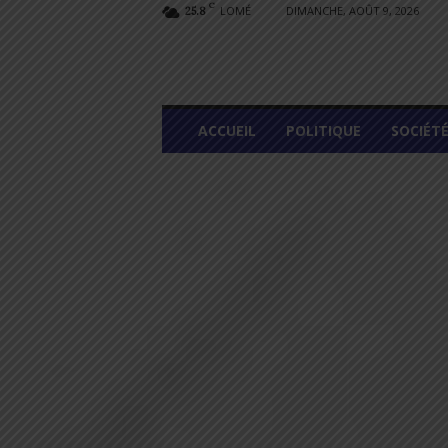
C
LOMÉ
DIMANCHE, AOÛT 9, 2026
25.8
L
ACCUEIL
POLITIQUE
SOCIÉT
O
M
E
G
R
A
P
H