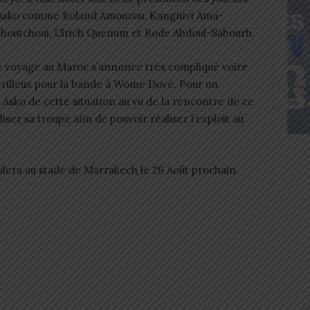
Asko comme Roland Amouzou, Kangnivi Ama-
houtchoui, Ulrich Quenum et Bode Abdoul-Sabourh.
 voyage au Maroc s’annonce très compliqué voire
rilleux pour la bande à Wome Dové. Pour un
r Asko de cette situation au vu de la rencontre de ce
ser sa troupe afin de pouvoir réaliser l’exploit au
ulera au stade de Marrakech le 26 Août prochain.