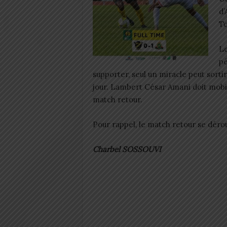
d’
Tc
Le
pé
supporter, seul un miracle peut sorti
jour. Lambert César Amani doit mobili
match retour.
Pour rappel, le match retour se déro
Charbel SOSSOUVI