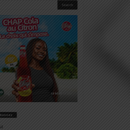
abonnez
il