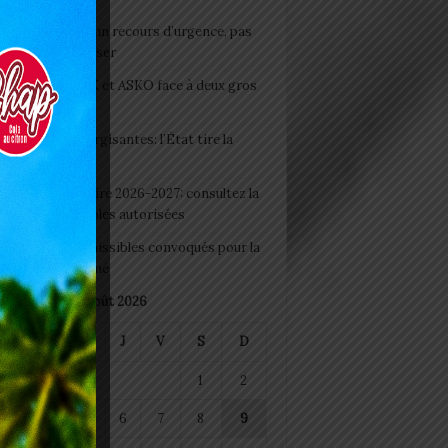
e du lendemain : un recours d’urgence, pas
abitude à banaliser
clubs CAF: ASCK et ASKO face à deux gros
eaux
 Boissons énergisantes: l’État tire la
tte d’alarme
 Rentrée scolaire 2026-2027: consultez la
 officielle des écoles autorisées
 2026 : les admissibles convoqués pour la
e médicale à Lomé
août 2026
M
M
J
V
S
D
1
2
4
5
6
7
8
9