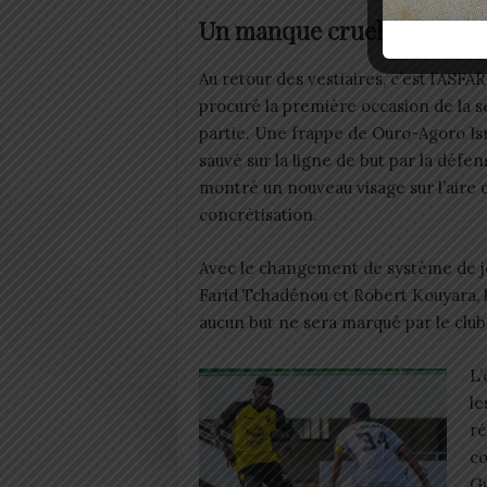
Un manque cruel de réali
Au retour des vestiaires, c’est l’ASFAR 
procuré la première occasion de la 
partie. Une frappe de Ouro-Agoro Ism
sauvé sur la ligne de but par la défe
montré un nouveau visage sur l’aire d
concrétisation.
Avec le changement de système de j
Farid Tchadénou et Robert Kouyara, l
aucun but ne sera marqué par le clu
L’
le
ré
co
Gu