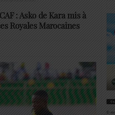
a mis à genoux par les Forces...
CAF : Asko de Kara mis à
ces Royales Marocaines
S’
E-ma