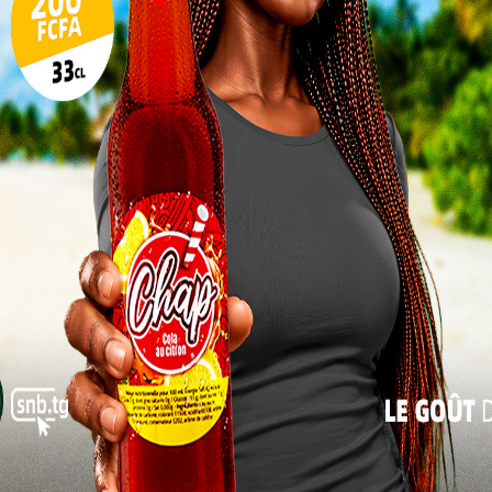
10
re période
17
t parfaitement la réaction des Kondonas dans cette
24
international togolais Ouro-Agoro Ismaël. Dès le
31
ion du Togo peine à se retrouver dans la rencontre.
« Juil
 L&rsquo;ASCK peut se mordre les doigts
es Armées Royales du Maroc d’inscrire le seul et
e mauvaise relance de la défense d’Asko de Kara,
nt Lamine Diakité qui met la balle hors de portée
tre les
re à la mi-
rotégés du