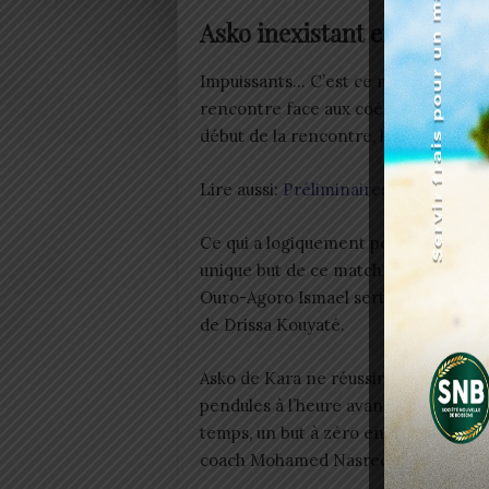
Asko inexistant en premiè
Impuissants… C’est ce mot qui décri
rencontre face aux coéquipiers de l’
début de la rencontre, le club champ
Lire aussi:
Préliminaires Coupe CAF:
Ce qui a logiquement permis aux Forc
unique but de ce match aller. Sur un
Ouro-Agoro Ismael sert magnifiqueme
de Drissa Kouyaté.
Asko de Kara ne réussira pas à remet
pendules à l’heure avant la pause. Sco
temps, un but à zéro en faveur des p
coach Mohamed Nasreddine Nabi.