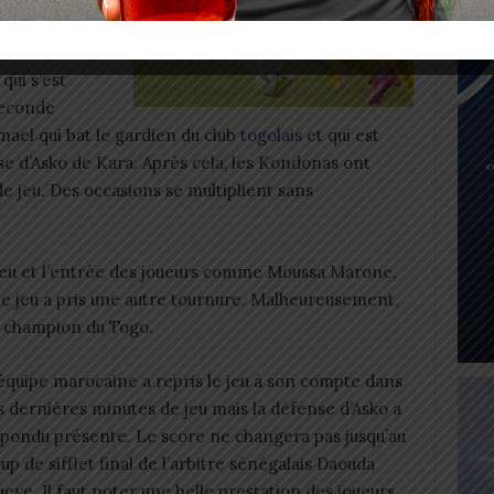
sme
qui s’est
seconde
ael qui bat le gardien du club
togolais
et qui est
nse d’Asko de Kara. Après cela, les Kondonas ont
e jeu. Des occasions se multiplient sans
eu et l’entrée des joueurs comme Moussa Marone,
e jeu a pris une autre tournure. Malheureusement,
b champion du Togo.
équipe
marocaine a repris le jeu à son compte dans
s dernières minutes de jeu mais la défense d’Asko a
pondu présente. Le score ne changera pas jusqu’au
up de sifflet final de l’arbitre sénégalais Daouda
eye. Il faut noter une belle prestation des joueurs