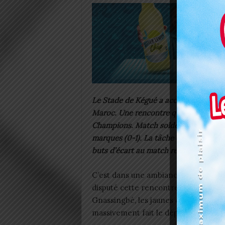
Le Stade de Kégué a accueilli cet aprè
Maroc. Une rencontre qui s’inscrit dan
Champions. Match soldé par la victoire
marques (0-1). La tâche devient plus 
buts d’écart au match retour pour acc
C’est dans une ambiance électrique 
disputé cette rencontre capitale fac
Gnassingbé, les jaunes et noirs n’ont
massivement fait le déplacement du 