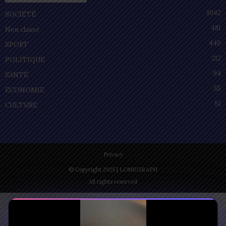
1042
SOCIÉTÉ
481
Non classé
440
SPORT
212
POLITIQUE
94
SANTÉ
55
ECONOMIE
51
CULTURE
Privacy
© Copyright 2025 | LOMEGRAPH
All rights reserved