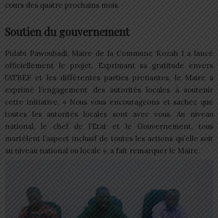
cours des quatre prochains mois.
Soutien du gouvernement
Pidabi Pawoubadi, Maire de la Commune Kozah 1 a lancé
officiellement le projet. Exprimant sa gratitude envers
l’ATBEF et les différentes parties prenantes, le Maire a
exprimé l’engagement des autorités locales à soutenir
cette initiative. « Nous vous encourageons et sachez que
toutes les autorités locales sont avec vous. Au niveau
national, le chef de l’Etat et le Gouvernement, tous
martèlent l’aspect inclusif de toutes les actions qu’elle soit
au niveau national ou locale », a fait remarquer le Maire.