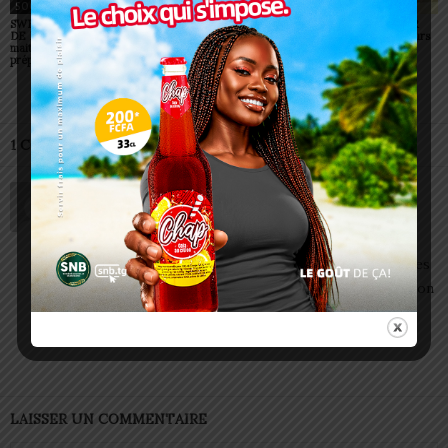
SOCIÉTÉ
SOCIÉTÉ
SOCIÉTÉ
SWEDD+ Togo / ECOLE
Glory Night 2026: Sonnie
Vogan : AGRI-ESPOIR
DE LA CHANCE : les
Badu fait chanter des
récompense les meilleurs
maitres-artisans se
milliers de personnes à
talents
préparent à transmettre
Lomé
1 COMMENTAIRE
BAGNIGAN
19 septembre 2023 à 21h01
Je rend grâce à Dieu pour le projet de L’ATBF
Je dis un sincère merci à tout le cortège de L’ATBF
pour les efforts consentis dans le développement des
jeunes en ce qui concerne santé jeune et reproduction
Répondre
LAISSER UN COMMENTAIRE