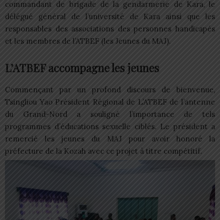
commandant de brigade de la gendarmerie de Kara, le
délégué général de l’université de Kara ainsi que les
responsables des associations des personnes handicapés
et les membres de l’ATBEF (les Jeunes du MAJ).
L’ATBEF accompagne les jeunes
Commençant par un profond discours de bienvenue,
Tsingliou Yao Président Régional de L’ATBEF de l’antenne
du Grand-Nord a souligné l’importance de tels
programmes d’éducations sexuelle ciblés. Le président a
remercié les jeunes du MAJ pour avoir honoré la
préfecture de la Kozah avec ce projet à titre compétitif.