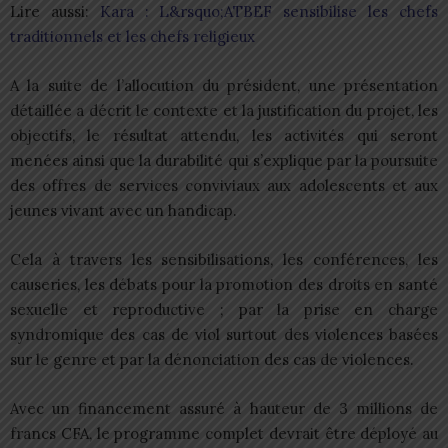
Lire aussi:
Kara : L&rsquo;ATBEF sensibilise les chefs
traditionnels et les chefs religieux
A la suite de l’allocution du président, une présentation
détaillée a décrit le contexte et la justification du projet, les
objectifs, le résultat attendu, les activités qui seront
menées ainsi que la durabilité qui s’explique par la poursuite
des offres de services conviviaux aux adolescents et aux
jeunes vivant avec un handicap.
Cela à travers les sensibilisations, les conférences, les
causeries, les débats pour la promotion des droits en santé
sexuelle et reproductive ; par la prise en charge
syndromique des cas de viol surtout des violences basées
sur le genre et par la dénonciation des cas de violences.
Avec un financement assuré à hauteur de 3 millions de
francs CFA, le programme complet devrait être déployé au