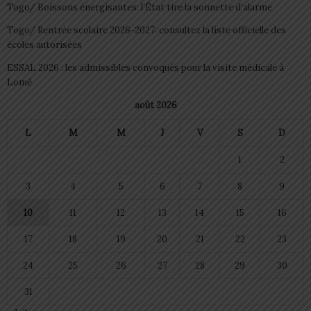
Togo/ Boissons énergisantes: l’État tire la sonnette d’alarme
Togo/ Rentrée scolaire 2026-2027: consultez la liste officielle des
écoles autorisées
ESSAL 2026 : les admissibles convoqués pour la visite médicale à
Lomé
août 2026
L
M
M
J
V
S
D
1
2
3
4
5
6
7
8
9
10
11
12
13
14
15
16
17
18
19
20
21
22
23
24
25
26
27
28
29
30
31