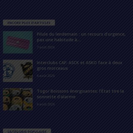
ENCORE PLUS D'ARTICLES
Pilule du lendemain : un recours d’urgence,
pas une habitude à...
7 août 2026
Interclubs CAF: ASCK et ASKO face à deux
gros morceaux
6 août 2026
Togo/ Boissons énergisantes: l’État tire la
sonnette d’alarme
6 août 2026
CATÉGORIE POPULAIRE