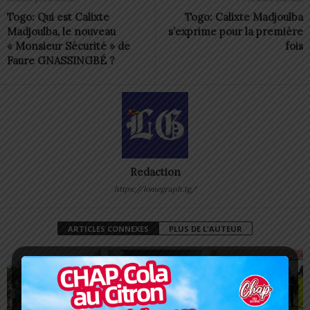
Togo: Qui est Calixte
Togo: Calixte Madjoulba
Madjoulba, le nouveau
s’exprime pour la première
« Monsieur Sécurité » de
fois
Faure GNASSINGBÉ ?
Redaction
https://lomegraph.tg/
ARTICLES CONNEXES
PLUS DE L'AUTEUR