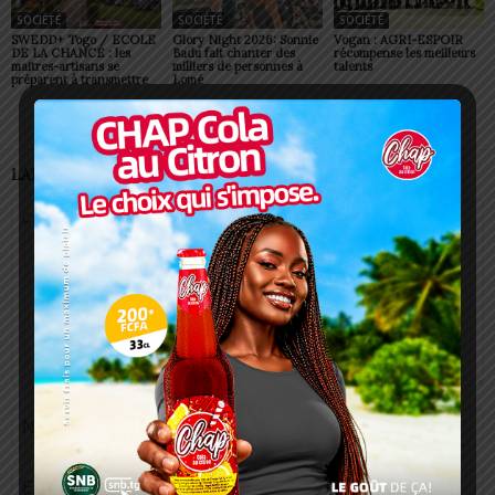
SOCIÉTÉ
SOCIÉTÉ
SOCIÉTÉ
SWEDD+ Togo / ECOLE
Glory Night 2026: Sonnie
Vogan : AGRI-ESPOIR
DE LA CHANCE : les
Badu fait chanter des
récompense les meilleurs
maitres-artisans se
milliers de personnes à
talents
préparent à transmettre
Lomé
LAISSER UN COMMENTAIRE