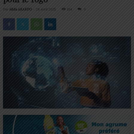
Par
Alida AKAKPO
-
28 avril 2025
134
0