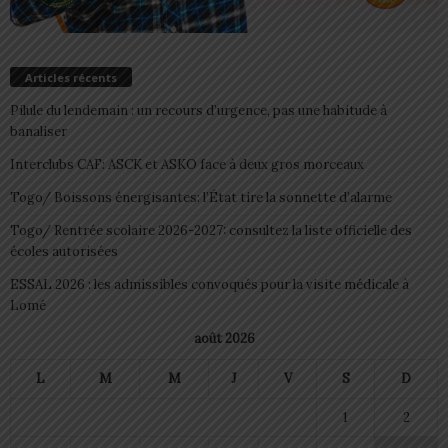
Articles récents
Pilule du lendemain : un recours d’urgence, pas une habitude à
banaliser
Interclubs CAF: ASCK et ASKO face à deux gros morceaux
Togo/ Boissons énergisantes: l’État tire la sonnette d’alarme
Togo/ Rentrée scolaire 2026-2027: consultez la liste officielle des
écoles autorisées
ESSAL 2026 : les admissibles convoqués pour la visite médicale à
Lomé
août 2026
L
M
M
J
V
S
D
1
2