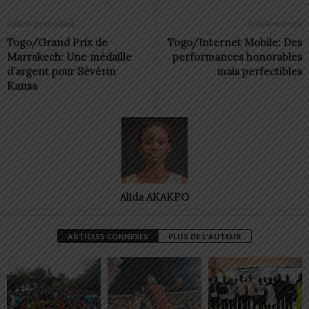
Article précédent
Article suivant
Togo/Grand Prix de
Togo/Internet Mobile: Des
Marrakech: Une médaille
performances honorables
d’argent pour Sévérin
mais perfectibles
Kansa
Alida AKAKPO
ARTICLES CONNEXES
PLUS DE L'AUTEUR