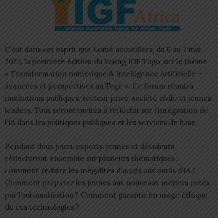
C’est dans cet esprit que Lomé accueillera, du 6 au 7 mai
2025, la première édition du Young IGF Togo, sur le thème
« Transformation numérique & Intelligence Artificielle –
avancées et perspectives au Togo ». Ce forum réunira
institutions publiques, secteur privé, société civile et jeunes
leaders. Tous seront invités à réfléchir sur l’intégration de
l’IA dans les politiques publiques et les services de base.
Pendant deux jours, experts, jeunes et décideurs
réfléchiront ensemble sur plusieurs thématiques :
comment réduire les inégalités d’accès aux outils d’IA ?
Comment préparer les jeunes aux nouveaux métiers créés
par l’automatisation ? Comment garantir un usage éthique
de ces technologies ?