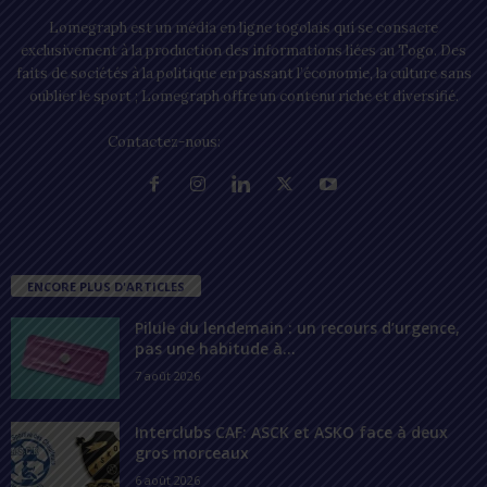
Lomegraph est un média en ligne togolais qui se consacre
exclusivement à la production des informations liées au Togo. Des
faits de sociétés à la politique en passant l’économie, la culture sans
oublier le sport ; Lomegraph offre un contenu riche et diversifié.
Contactez-nous:
contact@lomegraph.tg
ENCORE PLUS D'ARTICLES
Pilule du lendemain : un recours d’urgence,
pas une habitude à...
7 août 2026
Interclubs CAF: ASCK et ASKO face à deux
gros morceaux
6 août 2026