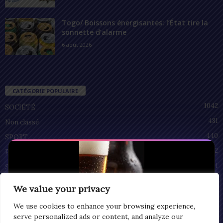
Togo/ Boissons énergisantes: l’État tire la
sonnette d’alarme
6 août 2026
CATÉGORIE POPULAIRE
1042
SOCIÉTÉ
481
Non classé
440
SPORT
212
POLITIQUE
94
SANTÉ
55
ECONOMIE
We value your privacy
51
CULTURE
We use cookies to enhance your browsing experience,
serve personalized ads or content, and analyze our