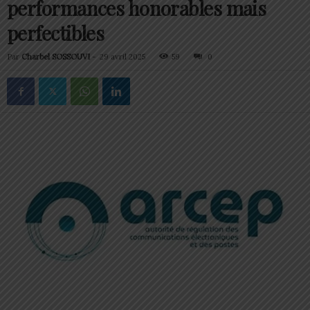
performances honorables mais
perfectibles
Par
Charbel SOSSOUVI
-
29 avril 2025
59
0