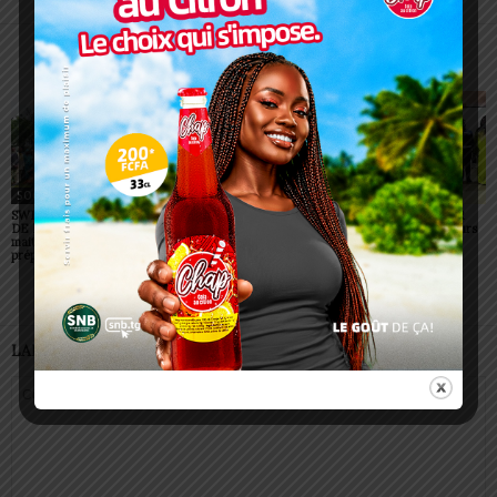
ARTICLES CONNEXES
PLUS DE L'AUTEUR
SOCIÉTÉ
SOCIÉTÉ
SOCIÉTÉ
SWEDD+ Togo / ECOLE
Glory Night 2026: Sonnie
Vogan : AGRI-ESPOIR
DE LA CHANCE : les
Badu fait chanter des
récompense les meilleurs
maitres-artisans se
milliers de personnes à
talents
préparent à transmettre
Lomé
LAISSER UN COMMENTAIRE