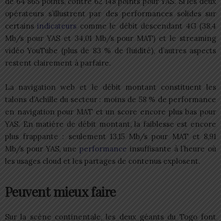
de 64 865 points, contre 62 148 points pour YAS. Si les deux
opérateurs s’illustrent par des performances solides sur
certains
indicateurs
comme le débit descendant 4G (38,4
Mb/s pour YAS et 34,01 Mb/s pour MAT) et le streaming
vidéo YouTube (plus de 83 % de fluidité), d’autres aspects
restent clairement à parfaire.
La navigation web et le débit montant constituent les
talons d’Achille du secteur : moins de 58 % de performance
en navigation pour MAT et un score encore plus bas pour
YAS. En matière de débit montant, la faiblesse est encore
plus frappante : seulement 13,15 Mb/s pour MAT et 8,91
Mb/s pour YAS, une
performance
insuffisante à l’heure où
les usages cloud et les partages de contenus explosent.
Peuvent mieux faire
Sur la scène continentale, les deux géants du Togo font