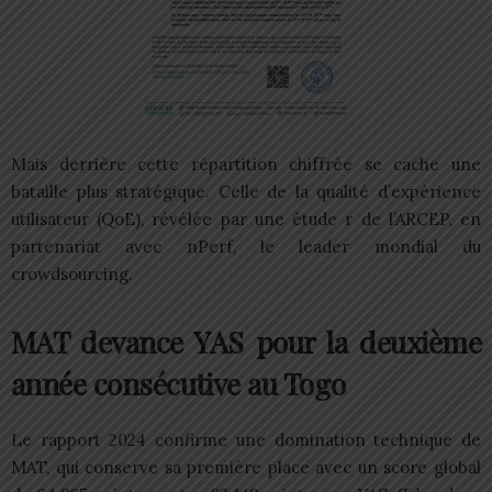
Mais derrière cette répartition chiffrée se cache une
bataille plus stratégique. Celle de la qualité d’expérience
utilisateur (QoE), révélée par une étude r de l’ARCEP, en
partenariat avec nPerf, le leader mondial du
crowdsourcing.
MAT devance YAS pour la deuxième
année consécutive au Togo
Le rapport 2024 confirme une domination technique de
MAT, qui conserve sa première place avec un score global