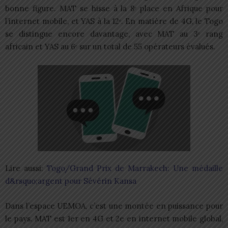
bonne figure. MAT se hisse à la 8ᵉ place en Afrique pour
l’internet mobile, et YAS à la 12ᵉ. En matière de 4G, le Togo
se distingue encore davantage, avec MAT au 3ᵉ rang
africain et YAS au 6ᵉ sur un total de 55 opérateurs évalués.
Lire aussi:
Togo/Grand Prix de Marrakech: Une médaille
d&rsquo;argent pour Sévérin Kansa
Dans l’espace UEMOA, c’est une montée en puissance pour
le pays. MAT est 1er en 4G et 2e en internet mobile global,