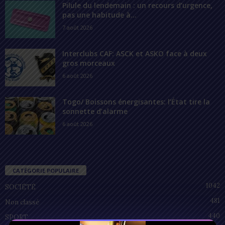
Pilule du lendemain : un recours d’urgence,
pas une habitude à...
7 août 2026
Interclubs CAF: ASCK et ASKO face à deux
gros morceaux
6 août 2026
Togo/ Boissons énergisantes: l’État tire la
sonnette d’alarme
6 août 2026
CATÉGORIE POPULAIRE
1042
SOCIÉTÉ
481
Non classé
440
SPORT