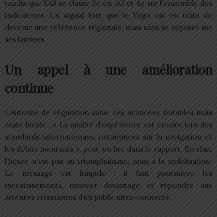
tandis que YAS se classe 3e en 4G et 4e sur l’ensemble des
indicateurs. Un signal fort que le Togo est en train de
devenir une référence régionale, mais sans se reposer sur
ses lauriers.
Un appel à une amélioration
continue
L’Autorité de régulation salue ces avancées notables mais
reste lucide : « La qualité d’expérience est encore loin des
standards internationaux, notamment sur la navigation et
les débits montants », peut-on lire dans le rapport. En clair,
l’heure n’est pas au triomphalisme, mais à la mobilisation.
Le message est limpide : il faut poursuivre les
investissements, innover davantage et répondre aux
attentes croissantes d’un public ultra-connecté.