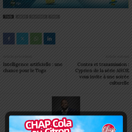
TAGS
ARCEP
FEATURED
TOGO
Article précédent
Article suivant
Intelligence artificielle : une
Contes et transmission :
chance pour le Togo
Cyprien de la série AHOE
vous invite à une soirée
culturelle
Charbel SOSSOUVI