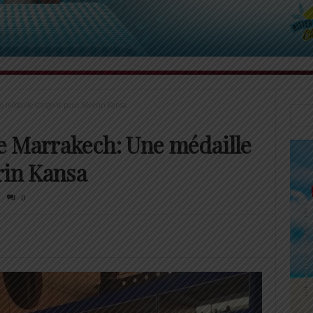
 médaille d’argent pour Sévérin Kansa
e Marrakech: Une médaille
rin Kansa
0