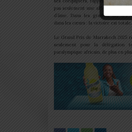
ses coéquipiers, rappelle que le spo
pas seulement une affaire de muscl
d’âme. Dans les gradins, sur les r
dans les cœurs : la victoire est totale.
Le Grand Prix de Marrakech 2025 r
seulement pour la délégation t
paralympique africain, de plus en plu