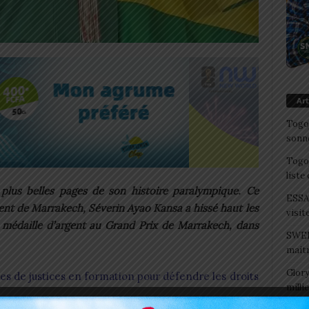
Art
Togo/
sonne
Togo/
liste
 plus belles pages de son histoire paralympique. Ce
ESSAL
ment de Marrakech, Séverin Ayao Kansa a hissé haut les
visit
 médaille d’argent au Grand Prix de Marrakech, dans
SWED
maitr
Glory
es de justices en formation pour défendre les droits
milli