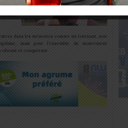
rt n’est
es, mais
éseaux,
estera dans les mémoires comme un tournant, non
ogolaise, mais pour l’ensemble du mouvement
s vibrant et conquérant.