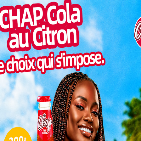
ré à 1,88 mètre, Séverin Kansa a non seulement
L
il a également consolidé la place du Togo parmi les
ricain. Son exploit vient couronner de succès les
es pour promouvoir l’inclusion par le sport.
3
au-delà des frontières
10
17
ar Numedo Akouvi Xana sur 100 mètres, la délégation
24
ller. À travers ses réseaux sociaux, la Fédération
(FTSP) a salué avec émotion le courage, la ténacité
31
urs sportifs.
« Juil
« Nos athlètes sont des exemples de
résilience et de dépassement de soi. Leur
détermination inspire toute une génération
», peut-on lire dans leur message vibrant
adressé aux supporters.