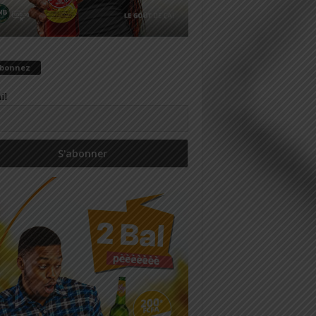
abonnez
il