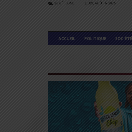
C
LOMÉ
JEUDI, AOÛT 6, 2026
26.6
L
ACCUEIL
POLITIQUE
SOCIÉT
O
M
E
G
R
A
P
H