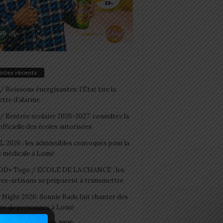
icles récents
 Boissons énergisantes: l’État tire la
tte d’alarme
 Rentrée scolaire 2026-2027: consultez la
 officielle des écoles autorisées
 2026 : les admissibles convoqués pour la
e médicale à Lomé
D+ Togo / ECOLE DE LA CHANCE : les
es-artisans se préparent à transmettre
 Night 2026: Sonnie Badu fait chanter des
ers de personnes à Lomé