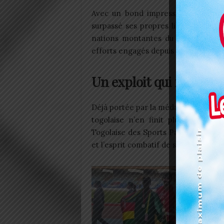
Avec un bond impressionnant mesu
surpassé ses propres limites, mais 
nations montantes du para-sport af
efforts engagés depuis plusieurs anné
Un exploit qui résonne 
Déjà portée par la médaille glanée p
togolaise n’en finit plus d’émervei
Togolaise des Sports Paralympiques 
et l’esprit combatif de ses ambassade