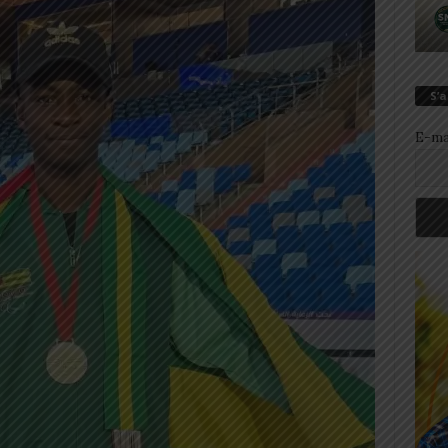
S’
E-ma