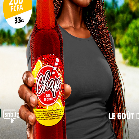
Si Laré MoinKo, engagé au lancer du javelot,
n’a pas réussi à se hisser sur le podium, sa
oigne d’un engagement sans
faille
et d’une volonté
veau.
te du para-sport africain
 une dynamique que le Togo confirme. Celle d’une
re une place centrale sur l’échiquier paralympique
 chaque médaille, renforce le rêve togolais de voir
 les scènes internationales, y compris les Jeux
là.
celle de