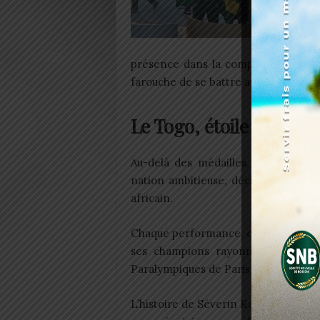
présence dans la compétition tém
farouche de se battre au plus haut ni
Le Togo, étoile montan
Au-delà des médailles, c’est toute
nation ambitieuse, décidée à prend
africain.
Chaque performance, chaque sourire,
ses champions rayonner sur toutes
Paralympiques de Paris 2024 et au-de
L’histoire de Séverin Kansa, comme 