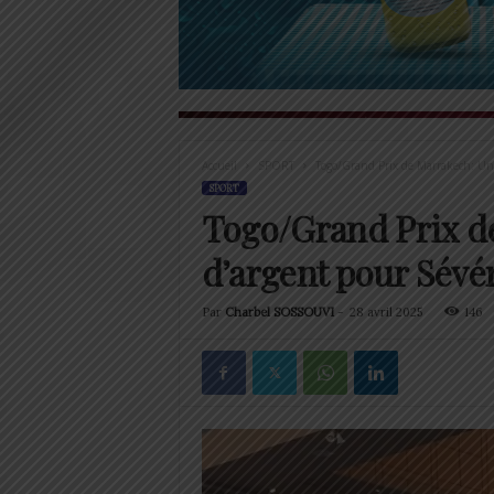
Accueil
SPORT
Togo/Grand Prix de Marrakech: Une
SPORT
Togo/Grand Prix d
d’argent pour Sévé
Par
Charbel SOSSOUVI
-
28 avril 2025
146