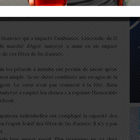
e mais c’était comme si les gens étaient en deuil. Il
’ont pas l’argent » a révélé Diane, une couturière
 financier qui a impacté l’ambiance. L’incendie du 21
du marché d’Agoè Assiyéyé a aussi eu un impact
e de ces fêtes de fin d’année.
euls les pétards à minuits ont permis de savoir qu’on
bien simple : la vie chère combinée aux ravages de la
’argent. Le cœur n’est pas vraiment à la fête. Sans
ssiyéyé a empiré les choses » a exprimé l’honorable
cebook.
pations individuelles ont compliqué la capacité des
l’esprit festif des fêtes de fin d’année. Il n’y a pas
t.
rdu leur aspect social. Plus personne ne va chez