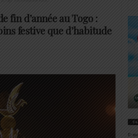
 au Togo : une atmosphère moins...
e fin d’année au Togo :
ns festive que d’habitude
S’
E-ma