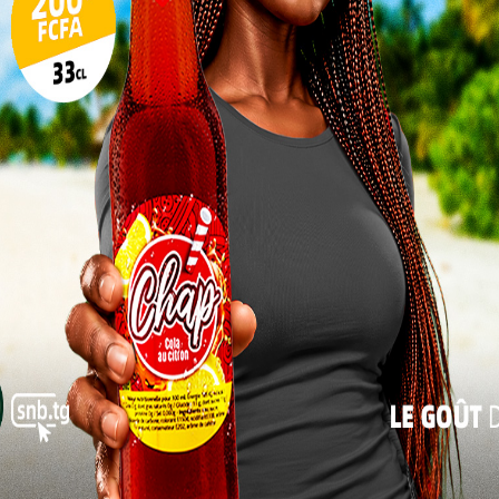
10
oup de mes clients ont réduit les achats cette année.
des articles. Contrairement aux années précédentes,
17
tueuse pour moi », a confié Adjoa, commerçante au
24
31
esticides: Le Togo s&rsquo;engage pour un avenir
« Juil
act direct sur l’ambiance générale. Cela a ajouté une
preinte de générosité et de festivités.
cette année. C’était calme, ce n’est pas ce qu’on vivait