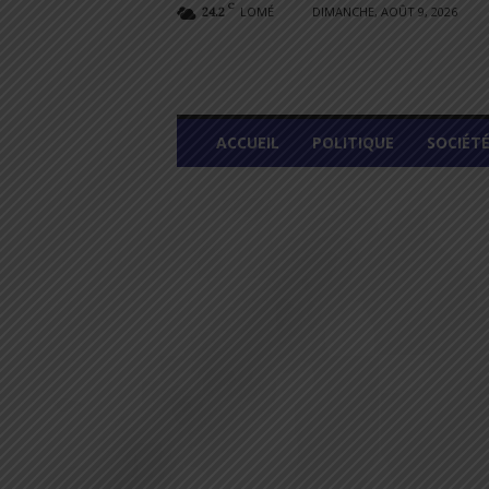
C
LOMÉ
DIMANCHE, AOÛT 9, 2026
24.2
L
ACCUEIL
POLITIQUE
SOCIÉT
O
M
E
G
R
A
P
H