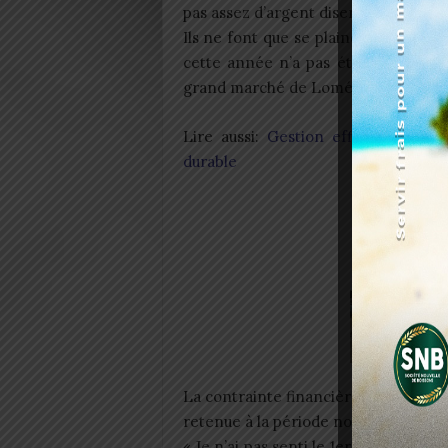
pas assez d’argent disent-ils ; beauc
Ils ne font que se plaindre du prix 
cette année n’a pas été assez fruc
grand marché de Lomé.
Lire aussi:
Gestion efficace des p
durable
La contrainte financière a eu un imp
retenue à la période normalement em
« Je n’ai pas senti le 1er janvier de 