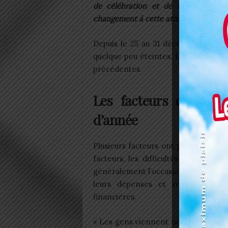
de célébration et de bonne ambia
changement à cette atmosphère bien-
Depuis le 25 au 31 décembre 2023 et
quelque peu éteintes. L’ambiance é
précédentes.
Les facteurs de l’am
d’année
Plusieurs facteurs ont pesé sur la f
facteurs, les difficultés financière
généralement l’occasion de dépenses
leurs dépenses et reconsidérer l
financières.
« Les gens viennent nombreux au mar