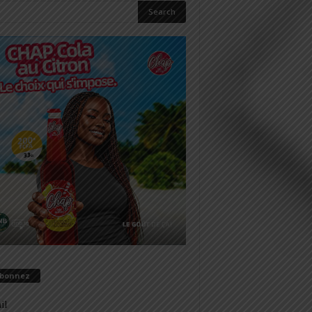
abonnez
il