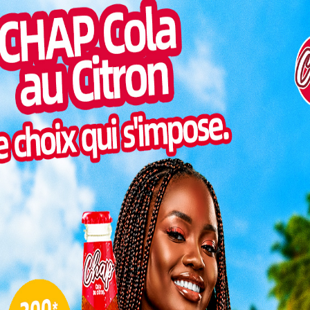
nce. Cependant, l’année 2024 a apporté un grand
Pilul
aimée.
une h
 même le 1 janvier 2024, les festivités semblaient
Inter
morc
tait moins vibrante et moins animée que les années
Togo/
sonne
biance morose des fêtes de fin
Togo/
liste
ESSAL
visit
éérie habituelle des fêtes de fin d’année. Parmi ces
s ont joué un rôle majeur. Alors que les fêtes sont
 extravagantes, beaucoup de togolais ont dû ajuster
L
eurs plans festifs en raison de ces difficultés
3
ché mais ils n’achètent pas grand-chose. Ils n’ont