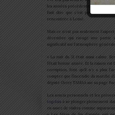
les années précédentes. On dit la fêt
faut dire que c’est peut-être ils n
rencontrée à Lomé.
Mais ce n’est pas seulement l’aspect
décembre qui ravagé une partie 
significatif sur l’atmosphère général
« La nuit du 31 était aussi calme. S
fêtait bonne année. Et la raison est 
corruption, font qu’il n’y a plus l
compter que l’incendie du marché d’A
député Gerry TAMAA sur sa page Fa
Les soucis personnels et les préoccu
togolais
à se plonger pleinement dans 
eu assez de visites comme auparavan
« Les fêtes de fin d’année ont pe