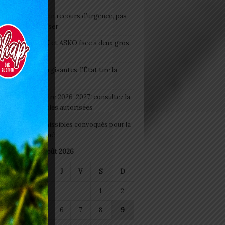
e du lendemain : un recours d’urgence, pas
abitude à banaliser
clubs CAF: ASCK et ASKO face à deux gros
eaux
 Boissons énergisantes: l’État tire la
tte d’alarme
 Rentrée scolaire 2026-2027: consultez la
 officielle des écoles autorisées
 2026 : les admissibles convoqués pour la
e médicale à Lomé
août 2026
M
M
J
V
S
D
1
2
4
5
6
7
8
9