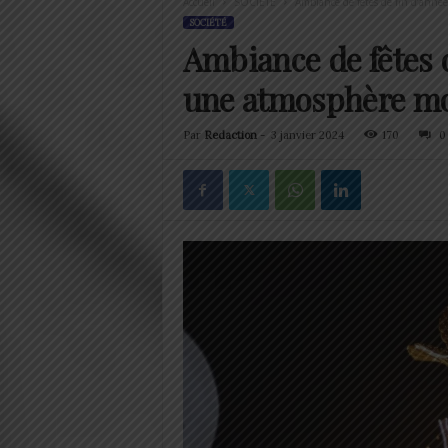
Accueil
SOCIÉTÉ
Ambiance de fêtes de fin d’année
SOCIÉTÉ
Ambiance de fêtes d
une atmosphère moi
Par
Redaction
-
3 janvier 2024
170
0