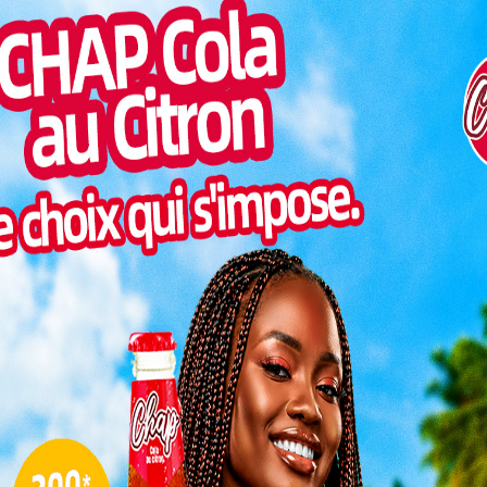
Pilul
une h
e à la présidence de la République Démocratique du
Inter
résidentielle avec 73,34%, le président sortant est
morc
l’accoutumée, le président togolais a dressé un
Togo/
sonne
Togo/
et de vision, le président togolais Faure
liste
ns à son homologue congolais pour sa réélection à la
que Démocratique du Congo (RDC). Un appel à un
ESSAL
visit
e les deux nations.
ation entre la RDC et le Togo
L
ne avec élégance, le Président Faure a exprimé des
 Tshisekedi suite à sa victoire électorale. Ce geste
3
x relations fraternelles et à la coopération entre