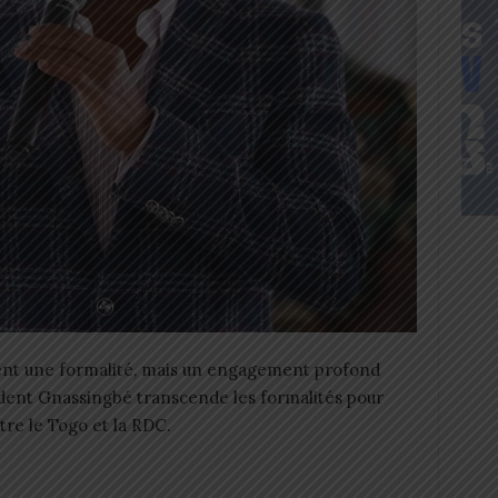
ment une formalité, mais un engagement profond
ident Gnassingbé transcende les formalités pour
re le Togo et la RDC.