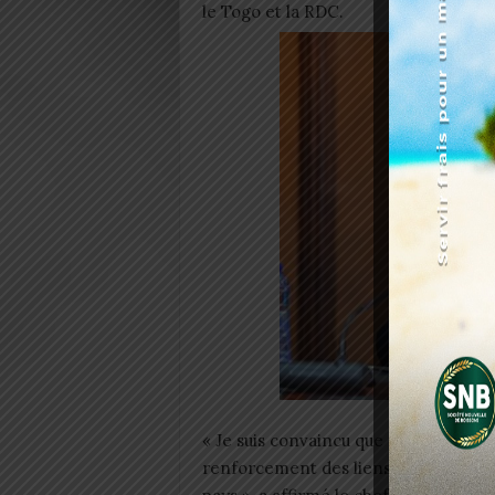
le Togo et la RDC.
« Je suis convaincu que ce nouveau m
renforcement des liens historiques d