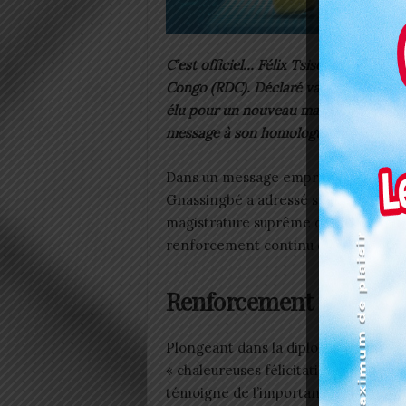
C’est officiel… Félix Tsisekedi rempil
Congo (RDC). Déclaré vainqueur de la p
élu pour un nouveau mandat. Comme à 
message à son homologue.
Dans un message empreint de chaleur 
Gnassingbé a adressé ses félicitatio
magistrature suprême de la Républi
renforcement continu des liens entr
Renforcement de coopér
Plongeant dans la diplomatie africai
« chaleureuses félicitations » à Félix
témoigne de l’importance accordée au