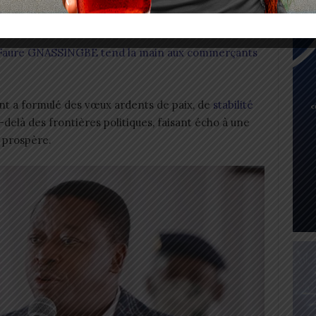
olais. Ces mots résonnent comme une invitation à
e l’histoire africaine.
: Faure GNASSINGBE tend la main aux commerçants
nt a formulé des vœux ardents de paix, de
stabilité
delà des frontières politiques, faisant écho à une
t prospère.