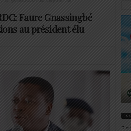
Gnassingbé adresse ses félicitations au président élu
 RDC: Faure Gnassingbé
tions au président élu
S’
E-ma