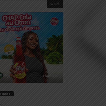
abonnez
il