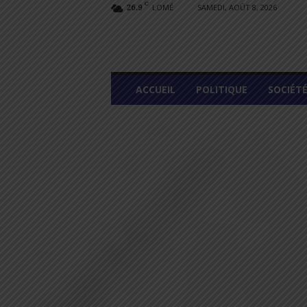
C
LOMÉ
SAMEDI, AOÛT 8, 2026
26.9
L
ACCUEIL
POLITIQUE
SOCIÉT
O
M
E
G
R
A
P
H