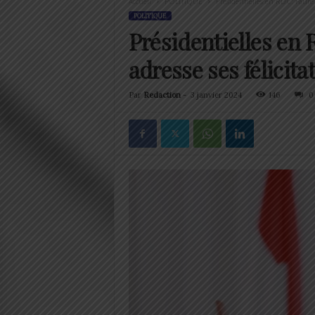
Accueil
POLITIQUE
Présidentielles en RDC: Faure 
POLITIQUE
Présidentielles en
adresse ses félicita
Par
Redaction
-
3 janvier 2024
146
0