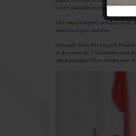
pays », a affirmé le chef d’Etat tog
écrire ensemble un nouveau chapitre d
Lire aussi:
Solidarité pendant Noël 
sinistrés d’Agoè Assiyéyé
Au peuple frère du Congo, le Préside
et de concorde. Ces souhaits vont au-
vision partagée d’une Afrique unie e