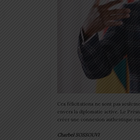
Ces félicitations ne sont pas seule
envers la diplomatie active. Le Prés
créer une connexion authentique ent
Charbel SOSSOUVI