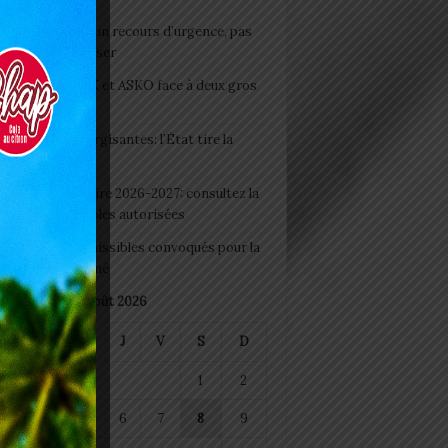
e du lendemain : un recours d’urgence, pas
abitude à banaliser
clubs CAF: ASCK et ASKO face à deux gros
eaux
 Boissons énergisantes: l’État tire la
tte d’alarme
 Rentrée scolaire 2026-2027: consultez la
 officielle des écoles autorisées
 2026 : les admissibles convoqués pour la
e médicale à Lomé
août 2026
M
M
J
V
S
D
1
2
4
5
6
7
8
9