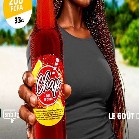
10
17
24
31
« Juil
andat nous offre l’opportunité de poursuivre le
’amitié, de fraternité et de coopération entre nos