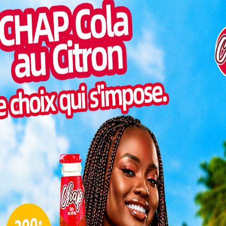
cipales prévues pour le 17 juillet 2025, l’ambiance
Inter
mune de Kloto 1. Là-bas, un vent d’optimisme souffle
morc
a Majorité du Peuple (DMP). Et pour cause, après une
Togo/
n, les candidats de cette coalition de l’opposition se
sonne
par l’accueil massif et enthousiaste des populations
Togo/
liste
Lire aussi:
Togo: « Les élections auront bel
ESSAL
visit
et bien lieu le 17 juillet », dixit Hodabalo
Awate
SWED
maitr
Au cœur de la mobilisation : Emmanuel
Kodzo Agano, tête de liste de la DMP dans la
L
commune. Citant les propos relayés par nos
confrères de Togo24, M. Agano confie que «
partout où la délégation de la coordination
de la DMP Kloto 1 s’est rendue, l’accueil a
3
véhiculés ont été entendus par les populations ». Un
10