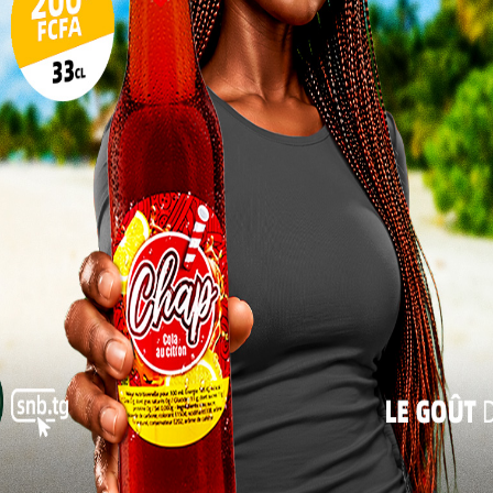
transformer en victoire, si les promesses de soutien
17
24
 proximité
31
« Juil
dats de la DMP Kloto 1 ont opté pour une stratégie de
té, porte-à-porte, rencontres communautaires, le tout
es abordés sont clairs : éducation électorale, enjeux
et surtout appel à un vote massif en faveur de leurs
crutin se tiendra le 17 juillet prochain sur toute
 bien avant cela, les
forces
de défense et de sécurité
juillet, conformément au chronogramme officiel.
ue heure compte. Et chaque poignée de main, chaque
haque regard échangé avec les citoyens devient un