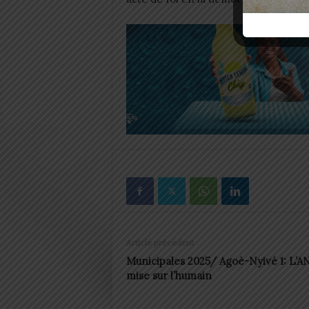
Article précédent
Municipales 2025/ Agoè-Nyivé 1: L’A
mise sur l’humain