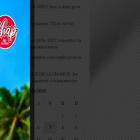
clubs CAF: ASCK et ASKO face à deux gros
eaux
 Boissons énergisantes: l’État tire la
tte d’alarme
 Rentrée scolaire 2026-2027: consultez la
 officielle des écoles autorisées
 2026 : les admissibles convoqués pour la
e médicale à Lomé
D+ Togo / ECOLE DE LA CHANCE : les
es-artisans se préparent à transmettre
août 2026
M
M
J
V
S
D
1
2
4
5
6
7
8
9
11
12
13
14
15
16