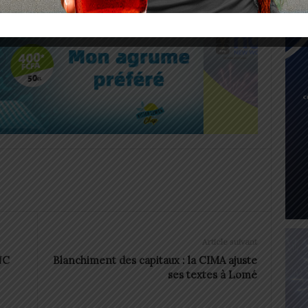
Article suivant
NC
Blanchiment des capitaux : la CIMA ajuste
ses textes à Lomé