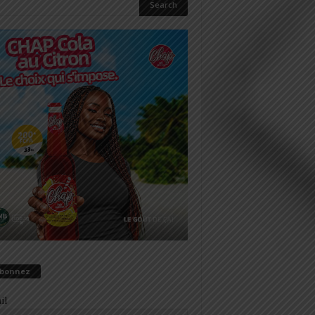
abonnez
il