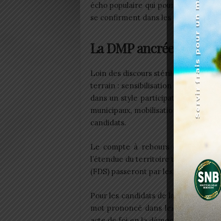
écho populaire qui pourrait bien se 
se confirment dans les urnes.
La DMP ancrée dans la
Loin des discours stériles, les candi
terrain : sensibilisation de proximi
dans un style participatif. Les thèm
municipaux, mobilisation citoyenne, 
candidats.
Le compte à rebours est lancé. Le s
l’étendue du territoire togolais. Mais
(FDS) passeront par les urnes le 15 
Pour les candidats de la DMP, chaq
mot prononcé dans les quartiers, c
acte de foi en la démocratie locale.