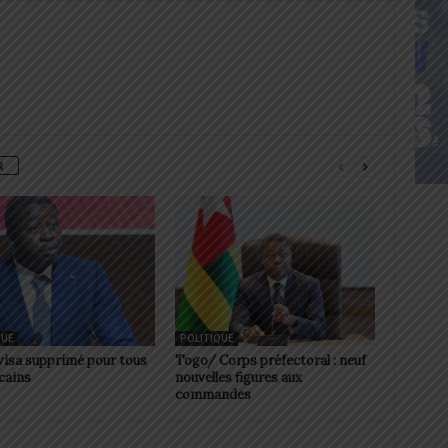
R
QUE
POLITIQUE
visa supprimé pour tous
Togo/ Corps préfectoral : neuf
icains
nouvelles figures aux
commandes