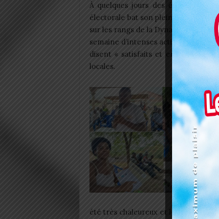
À quelques jours des élections muni
électorale bat son plein dans la com
sur les rangs de la Dynamique pour l
semaine d’intenses activités de terrai
disent « satisfaits et encouragés » 
locales.
été très chaleureux et les messages 