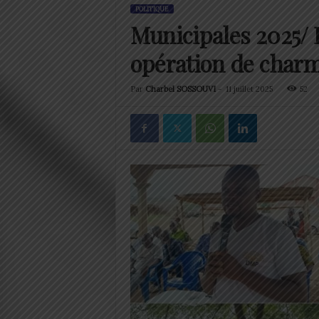
POLITIQUE
Municipales 2025/ 
opération de char
Par
Charbel SOSSOUVI
-
11 juillet 2025
52