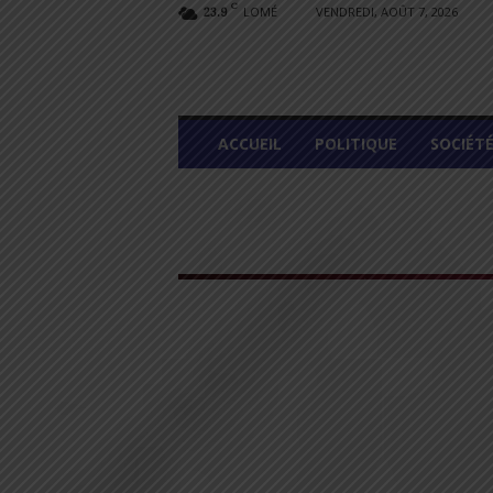
C
LOMÉ
VENDREDI, AOÛT 7, 2026
23.9
L
ACCUEIL
POLITIQUE
SOCIÉT
O
M
E
G
R
A
P
H