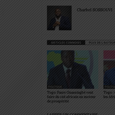
Charbel SOSSOUVI
ARTICLES CONNEXES
PLUS DE L'AUTEU
POLITIQUE
POLITI
Togo: Faure Gnassingbé veut
Togo : 
faire du ciel africain un moteur
les Afr
de prospérité
LAISSER UN COMMENTAIRE