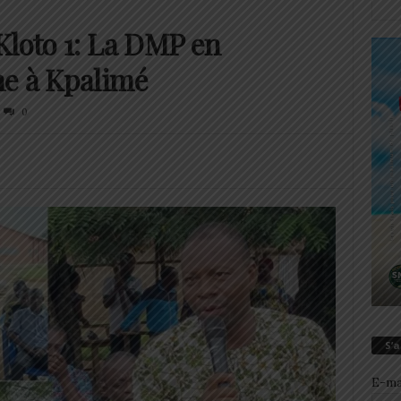
Kloto 1: La DMP en
me à Kpalimé
0
S’
E-ma