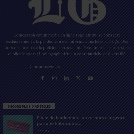
Lomegraph est un média en ligne togolais qui se consacre
exclusivement à la production des informations liées au Togo. Des
faits de sociétés à la politique en passant l’économie, la culture sans
oublier le sport ; Lomegraph offre un contenu riche et diversifié.
Contactez-nous:
contact@lomegraph.tg
ENCORE PLUS D'ARTICLES
Pilule du lendemain : un recours d’urgence,
pas une habitude à...
7 août 2026