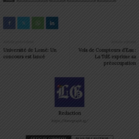
Article précédent
Article suivant
Université de Lomé: Un
Vols de Compteurs d’Eau :
concours est lancé
La TdE exprime sa
préoccupation
Redaction
https://lomegraph.tg/
ARTICLES CONNEXES
PLUS DE L'AUTEUR