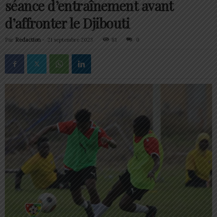
séance d’entraînement avant
d’affronter le Djibouti
Par
Redaction
-
21 septembre 2023
81
0