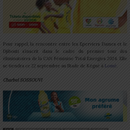
Pour rappel, la rencontre entre les Eperviers Dames et le
Djibouti s’inscrit dans le cadre du premier tour des
éliminatoires de la CAN Féminine Total Energies 2024. Elle
se tiendra ce 22 septembre au Stade de Kégué à
Lomé
.
Charbel SOSSOUVI
TAGS
CAN FÉMININE 2024
DJIBOUTI
EPERVIERS DAMES
FEATURED