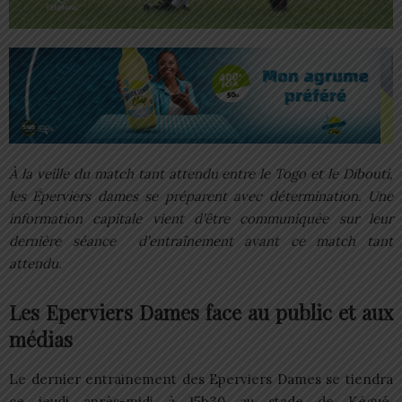
À la veille du match tant attendu entre le Togo et le Dibouti,
les Éperviers dames se préparent avec détermination. Une
information capitale vient d’être communiquée sur leur
dernière séance d’entraînement avant ce match tant
attendu.
Les Eperviers Dames face au public et aux
médias
Le dernier entrainement des Eperviers Dames se tiendra
ce jeudi après-midi à 15h30 au stade de Kégué.