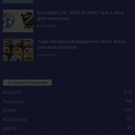
Interclubs CAF: ASCK et ASKO face à deux
gros morceaux
6 août 2026
Togo/ Boissons énergisantes: l’État tire la
sonnette d’alarme
6 août 2026
CATÉGORIE POPULAIRE
1042
SOCIÉTÉ
481
Non classé
440
SPORT
212
POLITIQUE
94
SANTÉ