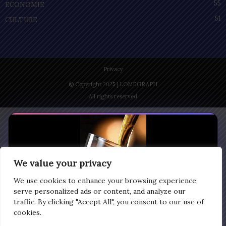
55
ECONOMIE
51
CULTURE
Privacy
© Copyright 2025 | LOMEGRAPH
All rights reserved
We value your privacy
We use cookies to enhance your browsing experience,
serve personalized ads or content, and analyze our
traffic. By clicking "Accept All", you consent to our use of
cookies.