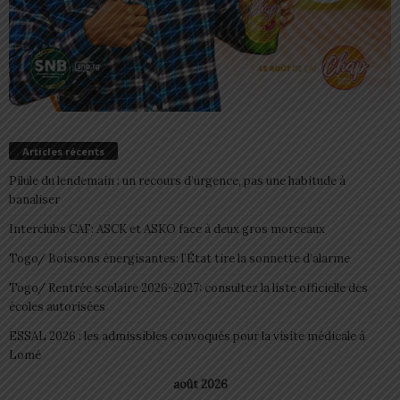
Articles récents
Pilule du lendemain : un recours d’urgence, pas une habitude à
banaliser
Interclubs CAF: ASCK et ASKO face à deux gros morceaux
Togo/ Boissons énergisantes: l’État tire la sonnette d’alarme
Togo/ Rentrée scolaire 2026-2027: consultez la liste officielle des
écoles autorisées
ESSAL 2026 : les admissibles convoqués pour la visite médicale à
Lomé
août 2026