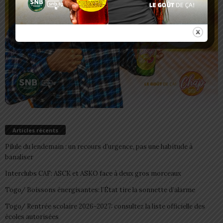
Articles récents
Pilule du lendemain : un recours d’urgence, pas une habitude à
banaliser
Interclubs CAF: ASCK et ASKO face à deux gros morceaux
Togo/ Boissons énergisantes: l’État tire la sonnette d’alarme
Togo/ Rentrée scolaire 2026-2027: consultez la liste officielle des
écoles autorisées