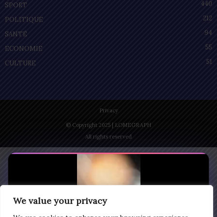
440
SPORT
212
POLITIQUE
94
SANTÉ
55
ECONOMIE
51
CULTURE
Privacy
© Copyright 2025 | LOMEGRAPH
All rights reserved
We value your privacy