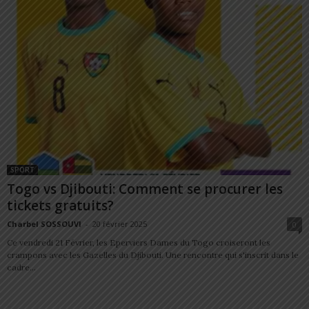
SPORT
Togo vs Djibouti: Comment se procurer les
tickets gratuits?
Charbel SOSSOUVI
-
20 février 2025
0
Ce vendredi 21 Février, les Eperviers Dames du Togo croiseront les
crampons avec les Gazelles du Djibouti. Une rencontre qui s'inscrit dans le
cadre...