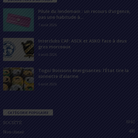
Pilule du lendemain : un recours d’urgence,
pas une habitude à...
7 août 2026
Interclubs CAF: ASCK et ASKO face à deux
gros morceaux
6 août 2026
Togo/ Boissons énergisantes: l’État tire la
sonnette d’alarme
6 août 2026
CATÉGORIE POPULAIRE
1042
SOCIÉTÉ
481
Non classé