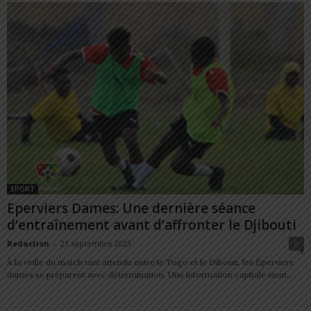
SPORT
Eperviers Dames: Une dernière séance
d’entraînement avant d’affronter le Djibouti
Redaction
-
21 septembre 2023
0
À la veille du match tant attendu entre le Togo et le Dibouti, les Éperviers
dames se préparent avec détermination. Une information capitale vient...