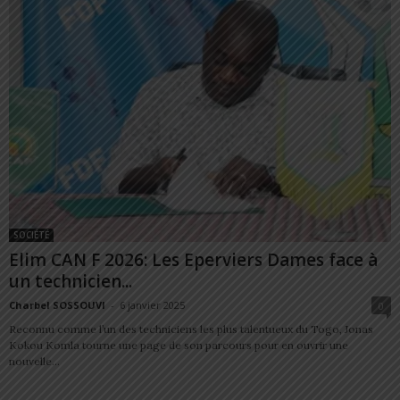
SOCIÉTÉ
Elim CAN F 2026: Les Eperviers Dames face à
un technicien...
Charbel SOSSOUVI
-
6 janvier 2025
0
Reconnu comme l’un des techniciens les plus talentueux du Togo, Jonas
Kokou Komla tourne une page de son parcours pour en ouvrir une
nouvelle...