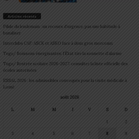
Articles récents
Pilule du lendemain : un recours d’urgence, pas une habitude à
banaliser
Interclubs CAF: ASCK et ASKO face à deux gros morceaux
Togo/ Boissons énergisantes: l’État tire la sonnette d’alarme
Togo/ Rentrée scolaire 2026-2027: consultez la liste officielle des
écoles autorisées
ESSAL 2026 : les admissibles convoqués pour la visite médicale à
Lomé
août 2026
L
M
M
J
V
S
D
1
2
3
4
5
6
7
8
9