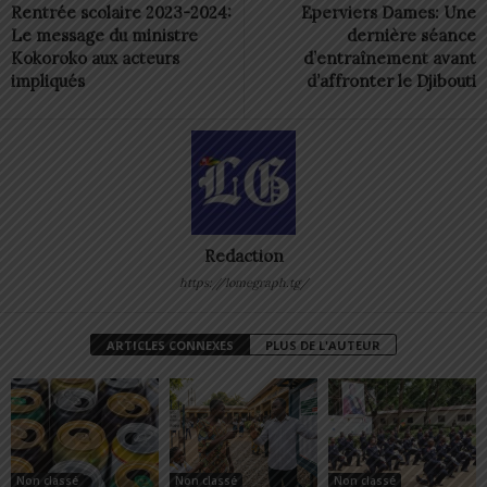
Rentrée scolaire 2023-2024:
Eperviers Dames: Une
Le message du ministre
dernière séance
Kokoroko aux acteurs
d’entraînement avant
impliqués
d’affronter le Djibouti
Redaction
https://lomegraph.tg/
ARTICLES CONNEXES
PLUS DE L'AUTEUR
Non classé
Non classé
Non classé