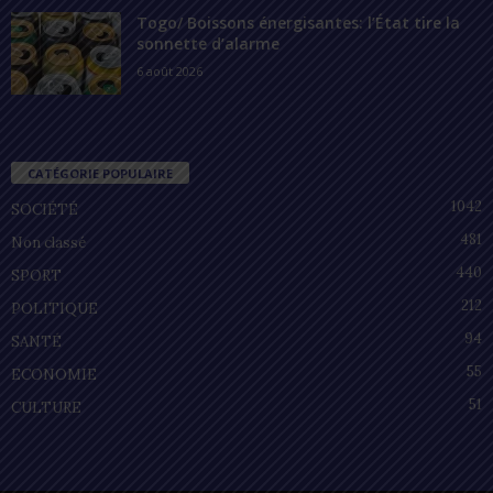
Togo/ Boissons énergisantes: l’État tire la
sonnette d’alarme
6 août 2026
CATÉGORIE POPULAIRE
1042
SOCIÉTÉ
481
Non classé
440
SPORT
212
POLITIQUE
94
SANTÉ
55
ECONOMIE
51
CULTURE