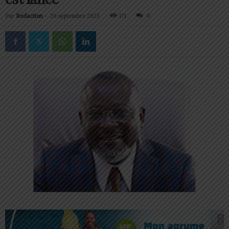
Par
Redaction
-
20 septembre 2023
171
0