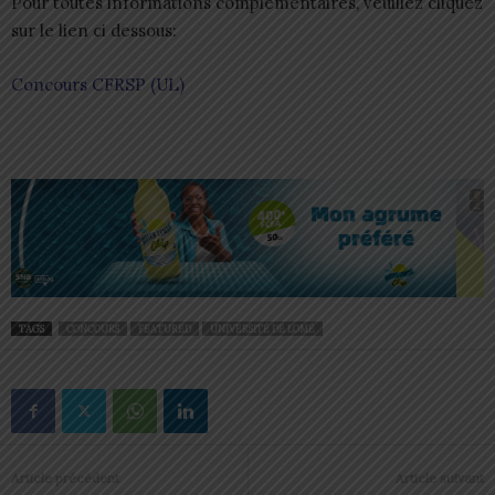
Pour toutes informations complémentaires, veuillez cliquez
sur le lien ci dessous:
Concours CFRSP (UL)
TAGS
CONCOURS
FEATURED
UNIVERSITÉ DE LOMÉ
Article précédent
Article suivant