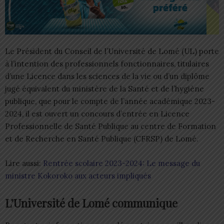
Le Président du Conseil de l’Université de Lomé (UL) porte
à l’intention des professionnels fonctionnaires, titulaires
d’une Licence dans les sciences de la vie ou d’un diplôme
jugé équivalent du ministère de la Santé et de l’hygiène
publique, que pour le compte de l’année académique 2023-
2024, il est ouvert un concours d’entrée en Licence
Professionnelle de Santé Publique au centre de Formation
et de Recherche en Santé Publique (CFRSP) de Lomé.
Lire aussi:
Rentrée scolaire 2023-2024: Le message du
ministre Kokoroko aux acteurs impliqués
L’Université de Lomé communique