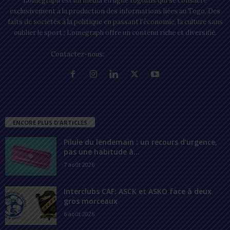
Lomegraph est un média en ligne togolais qui se consacre
exclusivement à la production des informations liées au Togo. Des
faits de sociétés à la politique en passant l’économie, la culture sans
oublier le sport ; Lomegraph offre un contenu riche et diversifié.
Contactez-nous:
contact@lomegraph.tg
ENCORE PLUS D'ARTICLES
Pilule du lendemain : un recours d’urgence,
pas une habitude à...
7 août 2026
Interclubs CAF: ASCK et ASKO face à deux
gros morceaux
6 août 2026