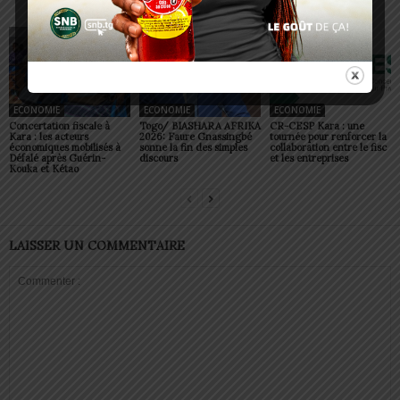
ECONOMIE
ECONOMIE
ECONOMIE
Concertation fiscale à
Togo/ BIASHARA AFRIKA
CR-CESP Kara : une
Kara : les acteurs
2026: Faure Gnassingbé
tournée pour renforcer la
économiques mobilisés à
sonne la fin des simples
collaboration entre le fisc
Défalé après Guérin-
discours
et les entreprises
Kouka et Kétao
LAISSER UN COMMENTAIRE