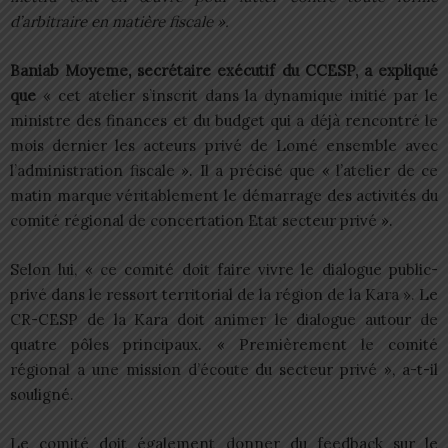
d’arbitraire en matière fiscale ».
Baniab Moyeme, secrétaire exécutif du CCESP, a expliqué
que
« cet atelier s’inscrit dans la dynamique initié par le
ministre des finances et du budget qui a déjà rencontré le
mois dernier les acteurs privé de Lomé ensemble avec
l’administration fiscale ». Il a précisé que « l’atelier de ce
matin marque véritablement le démarrage des activités du
comité régional de concertation Etat secteur privé ».
Selon lui, « ce comité doit faire vivre le dialogue public-
privé dans le ressort territorial de la région de la Kara ». Le
CR-CESP de la Kara doit animer le dialogue autour de
quatre pôles principaux. « Premièrement le comité
régional a une mission d’écoute du secteur privé », a-t-il
souligné.
Le comité doit également donner du feedback sur le