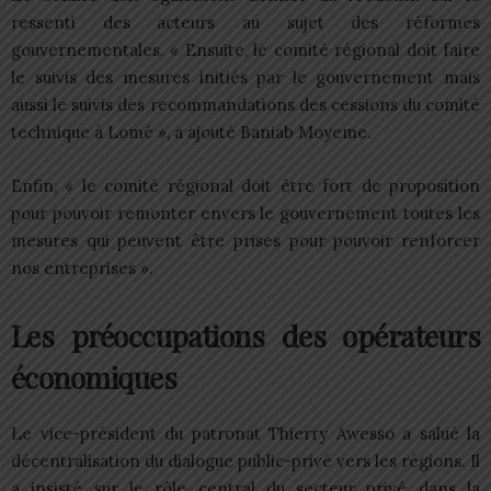
ressenti des acteurs au sujet des réformes
gouvernementales. « Ensuite, le comité régional doit faire
le suivis des mesures initiés par le gouvernement mais
aussi le suivis des recommandations des cessions du comité
technique à Lomé », a ajouté Baniab Moyeme.
Enfin, « le comité régional doit être fort de proposition
pour pouvoir remonter envers le gouvernement toutes les
mesures qui peuvent être prises pour pouvoir renforcer
nos entreprises ».
Les préoccupations des opérateurs
économiques
Le vice-président du patronat Thierry Awesso a salué la
décentralisation du dialogue public-privé vers les régions. Il
a insisté sur le rôle central du secteur privé dans la