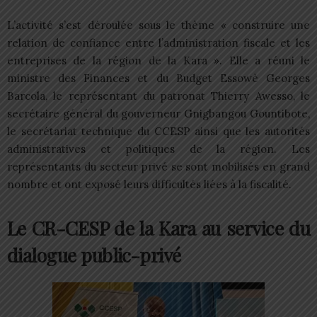
L’activité s’est déroulée sous le thème « construire une
relation de confiance entre l’administration fiscale et les
entreprises de la région de la Kara ». Elle a réuni le
ministre des Finances et du Budget Essowè Georges
Barcola, le représentant du patronat Thierry Awesso, le
secrétaire général du gouverneur Gnigbangou Gountibote,
le secrétariat technique du CCESP ainsi que les autorités
administratives et politiques de la région. Les
représentants du secteur privé se sont mobilisés en grand
nombre et ont exposé leurs difficultés liées à la fiscalité.
Le CR-CESP de la Kara au service du
dialogue public-privé