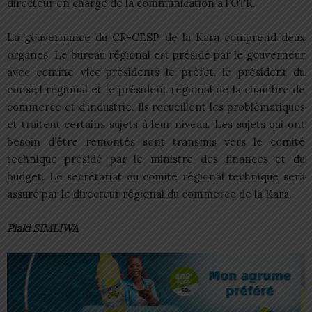
directeur en charge de la communication à l’OTR.
La gouvernance du CR-CESP de la Kara comprend deux
organes. Le bureau régional est présidé par le gouverneur
avec comme vice-présidents le préfet, le président du
conseil régional et le président régional de la chambre de
commerce et d’industrie. Ils recueillent les problématiques
et traitent certains sujets à leur niveau. Les sujets qui ont
besoin d’être remontés sont transmis vers le comité
technique présidé par le ministre des finances et du
budget. Le secrétariat du comité régional technique sera
assuré par le directeur régional du commerce de la Kara.
Plaki SIMLIWA