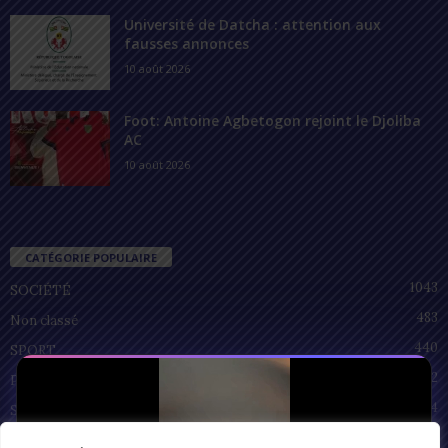
Université de Datcha : attention aux
fausses annonces
10 août 2026
Foot: Antoine Agbetogon rejoint le Djoliba
AC
10 août 2026
CATÉGORIE POPULAIRE
1043
SOCIÉTÉ
483
Non classé
440
SPORT
212
POLITIQUE
94
SANTÉ
55
ECONOMIE