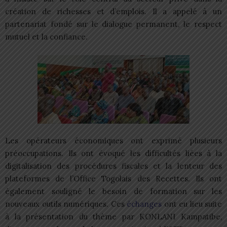
création de richesses et d’emplois. Il a appelé à un
partenariat fondé sur le dialogue permanent, le respect
mutuel et la confiance.
Les opérateurs économiques ont exprimé plusieurs
préoccupations. Ils ont évoqué les difficultés liées à la
digitalisation des procédures fiscales et la lenteur des
plateformes de l’Office Togolais des Recettes. Ils ont
également souligné le besoin de formation sur les
nouveaux outils numériques. Ces
échanges
ont eu lieu suite
à la présentation du thème par KONLANI Kampatibe,