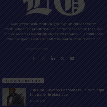
Lomegraph est un média en ligne togolais qui se consacre
exclusivement à la production des informations liées au Togo. Des
faits de sociétés à la politique en passant l’économie, la culture sans
oublier le sport ; Lomegraph offre un contenu riche et diversifié.
Contactez-nous:
contact@lomegraph.tg
ENCORE PLUS D'ARTICLES
PORTRAIT: Ayman Gbadamassi, le rêveur qui
fait parler le plastique
10 août 2026