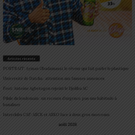
Articles récents
PORTRAIT: Ayman Gbadamassi, le rêveur qui fait parler le plastique
Université de Datcha : attention aux fausses annonces
Foot: Antoine Agbetogon rejoint le Djoliba AC
Pilule du lendemain : un recours d’urgence, pas une habitude à
banaliser
Interclubs CAF: ASCK et ASKO face à deux gros morceaux
août 2026