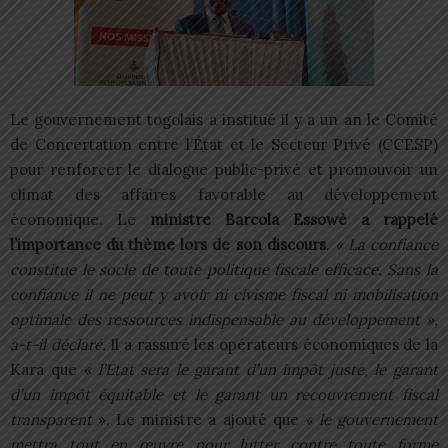
Le gouvernement togolais a institué il y a un an le Comité
de Concertation entre l’État et le Secteur Privé (CCESP)
pour renforcer le dialogue public-privé et promouvoir un
climat des affaires favorable au développement
économique. Le
ministre Barcola Essowè a rappelé
l’importance du thème lors de son discours
.
« La confiance
constitue le socle de toute politique fiscale efficace. Sans la
confiance il ne peut y avoir ni civisme fiscal ni mobilisation
optimale des ressources indispensable au développement »,
a-t-il déclaré.
Il a rassuré les opérateurs économiques de la
Kara que
« l’Etat sera le garant d’un impôt juste, le garant
d’un impôt équitable et le garant un recouvrement fiscal
transparent
». Le ministre a ajouté que
« le gouvernement
mettra tout en œuvre pour lutter contre toute forme