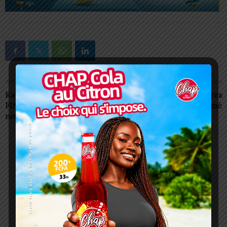
Article précédent
Article suivant
Kara: La mutuelle « KARA
CEET: coupures
FINANCE » inaugure un
imminentes à Lomé
nouveau guichet à Ketao
Charbel SOSSOUVI
ARTICLES CONNEXES
PLUS DE L'AUTEUR