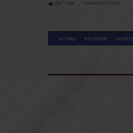
C
LOMÉ
SAMEDI, AOÛT 8, 2026
23.5
L
ACCUEIL
POLITIQUE
SOCIÉT
O
M
E
G
R
A
P
H