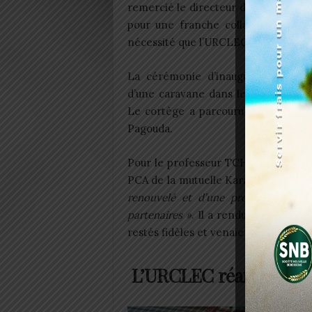
remercié le directeur de l’URCLEC e
pour une franche collaboration avec 
nécessité que l’URCLEC accompagn
La cérémonie d’inauguration a été
d’une caravane dans les artères de l
Le cortège a parcouru Ketao, Keme
Pagouda.
Pour le professeur TCHABLE Koussa
PCA de la mutuelle Kara finance,
« il
renouvelé et d’une promesse qui 
partenaires »
. Il a rendu hommage a
restés fidèles et venaient dans la vil
L’URCLEC réaffirme s