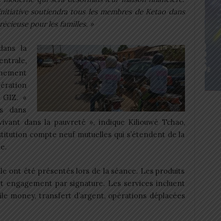
itiative soutiendra tous les membres de Ketao dans
récieuse pour les familles. »
dans la
ntrale,
rnement
pération
 GIZ. «
s dans
vant dans la pauvreté », indique Kiliouwè Tchao,
titution compte neuf mutuelles qui s’étendent de la
e.
le ont été présentés lors de la séance. Les produits
t engagement par signature. Les services incluent
ile money, transfert d’argent, opérations déplacées