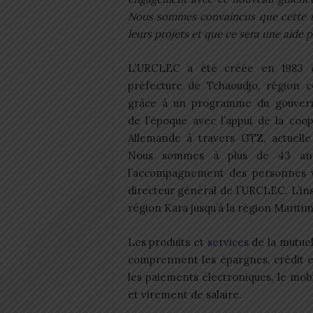
Nous sommes convaincus que cette in
leurs projets et que ce sera une aide p
L’URCLEC a été créée en 1983 
préfecture de Tchaoudjo, région ce
grâce à un programme du gouve
de l’époque avec l’appui de la coo
Allemande à travers GTZ, actuelle
Nous sommes à plus de 43 an
l’accompagnement des personnes vi
directeur général de l’URCLEC. L’ins
région Kara jusqu’à la région Maritim
Les produits et
services
de la mutuel
comprennent les épargnes, crédit e
les paiements électroniques, le mob
et virement de salaire.