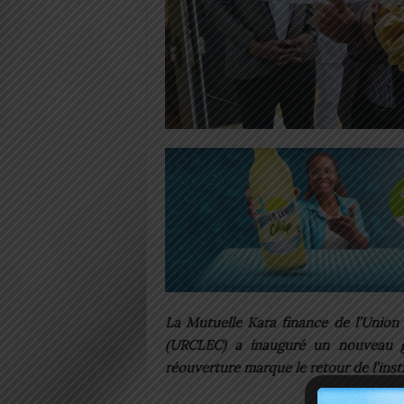
La Mutuelle Kara finance de l’Union
(URCLEC) a inauguré un nouveau 
réouverture marque le retour de l’inst