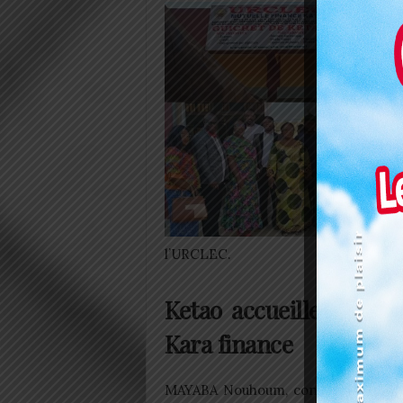
l’URCLEC.
Ketao accueille favora
Kara finance
MAYABA Nouhoum, conseiller municipa