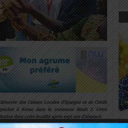
 Rénovée des Caisses Locales d’Epargne et de Crédit
guichet à Ketao dans la commune Binah 2. Cette
itution dans cette localité après sept ans d’absence.
Art