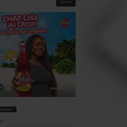
abonnez
il