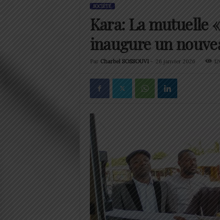
SOCIÉTÉ
Kara: La mutuelle
inaugure un nouvea
Par
Charbel SOSSOUVI
-
26 janvier 2026
12