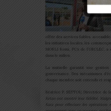
offrir des services fiables, accessib
les initiatives locales, les commerça
MOKLI Komi, PCA de l’URCLEC, a ég
dans le milieu.
La mutuelle garantit une gestio
gouvernance. Des mécanismes d’éco
chaque membre soit entendu et resp
Béatrice P. SETTOU, Directrice de l
Ketao ont montré leur fidélité. Malgré
Kara pour effectuer les opérations »
engagement avec ce nouveau guichet 