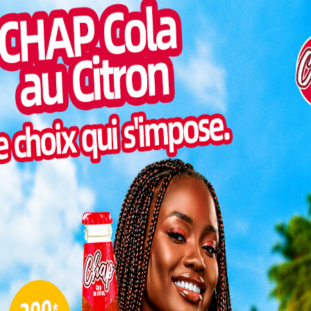
Lire aussi:
Kara/ Commune Kozah 2:
Pilul
élaboration imminente d&rsquo;un
une h
document sur la gestion des déchets solides
Inter
morc
Fermé depuis 2019, le point de service
Togo/
revient avec des équipements modernes.
sonne
Le directeur général de l’URCLEC a qualifié
cette période de fermeture de « repli
Togo/
liste
tactique ». L’événement s’est déroulé en
présence desautorités locales, des
ESSAL
dirigeants, membres et personnels de
visit
L
blement le retour de la mutuelle
3
l de la commune Binah 2, a salué l’initiative. Il a
10