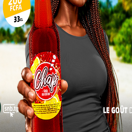
t affirmé que les autorités communales sont prêtes
les dirigeants de l’institution. Il a insisté sur la
17
e correctement les membres.
24
 suivie
31
a ville.
« Juil
rida et
nlegue,
 s’agit d’un symbole de reconnaissance, d’engagement
a été tenue envers nos membres de Ketao et nos
ux membres de Ketao qui malgré la fermeture sont
le de Kara pour les opérations.
on engagement à Ketao
Le professeur Tchable estime que cette