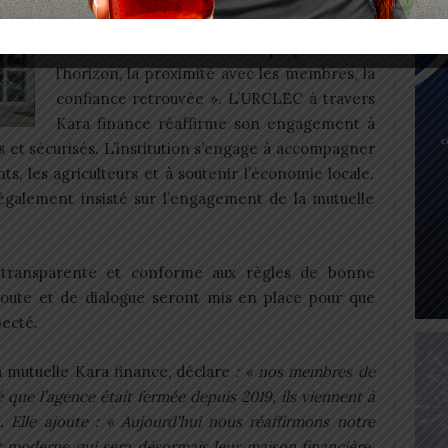
réouverture incarne « la résilience de
l’institution face aux défis qui profilent à
l’horizon, la proximité avec les membres, la
confiance retrouvée »
.
L’URCLEC à travers
Kara finance réaffirme son engagement à
les et sécurisés. L’institution s’engage à accompagner
nts, les agriculteurs et à soutenir l’économie locale.
alement insisté sur l’engagement de la mutuelle
n transparente et conforme aux règles de bonne
ute et de dialogue seront mis en place pour que
ecté.
a mutuelle Kara finance, déclare
: « nos membres de
 que l’agence était fermée depuis 2019, ils viennent à
. Elle ajoute : « Aujourd’hui nous réaffirmons notre
moderne qui sera désormais leur maison financière.