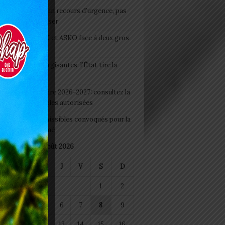
e du lendemain : un recours d’urgence, pas
abitude à banaliser
clubs CAF: ASCK et ASKO face à deux gros
eaux
 Boissons énergisantes: l’État tire la
tte d’alarme
 Rentrée scolaire 2026-2027: consultez la
 officielle des écoles autorisées
 2026 : les admissibles convoqués pour la
e médicale à Lomé
août 2026
M
M
J
V
S
D
1
2
4
5
6
7
8
9
11
12
13
14
15
16