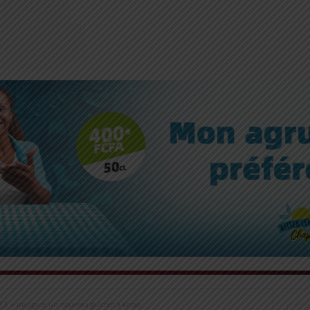
CE » inaugure un nouveau guichet à Ketao