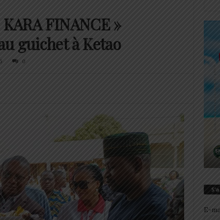
 « KARA FINANCE »
u guichet à Ketao
6
0
S’
E-ma