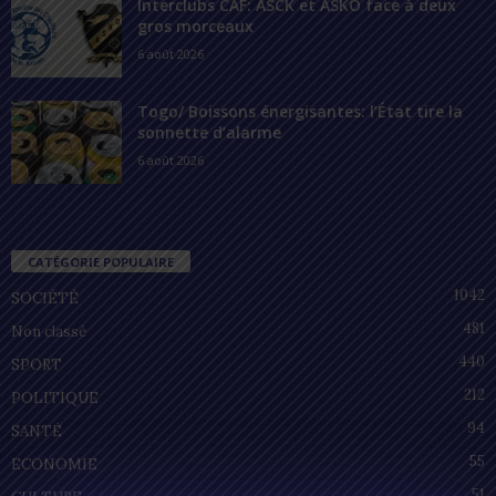
Interclubs CAF: ASCK et ASKO face à deux
gros morceaux
6 août 2026
Togo/ Boissons énergisantes: l’État tire la
sonnette d’alarme
6 août 2026
CATÉGORIE POPULAIRE
1042
SOCIÉTÉ
481
Non classé
440
SPORT
212
POLITIQUE
94
SANTÉ
55
ECONOMIE
51