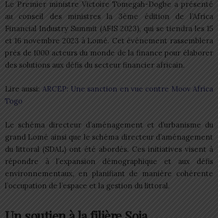
Le Premier ministre Victoire Tomegah-Dogbe a présenté
au conseil des ministres la 3ème édition de l’Africa
Financial Industry Summit (AFIS 2023), qui se tiendra les 15
et 16 novembre 2023 à Lomé. Cet événement rassemblera
près de 1000 acteurs du monde de la finance pour élaborer
des solutions aux défis du secteur financier africain.
Lire aussi:
ARCEP: Une sanction en vue contre Moov Africa
Togo
Le schéma directeur d’aménagement et d’urbanisme du
grand Lomé ainsi que le schéma directeur d’aménagement
du littoral (SDAL) ont été abordés. Ces initiatives visent à
répondre à l’expansion démographique et aux défis
environnementaux, en planifiant de manière cohérente
l’occupation de l’espace et la gestion du littoral.
Un soutien à la filière Soja