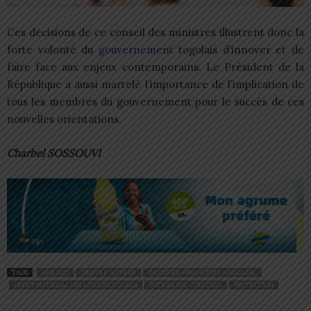
Ces décisions de ce conseil des ministres illustrent donc la
forte volonté du
gouvernement
togolais d’innover et de
faire face aux enjeux contemporains. Le Président de la
République a aussi martelé l’importance de l’implication de
tous les membres du gouvernement pour le succès de ces
nouvelles orientations.
Charbel SOSSOUVI
TAGS
AFIS 2023
DROITS D'AUTEUR
INDUSTRIE FINANCIÈRE AFRICAINE.
OFFICE NATIONAL DES AIRES PROTÉGÉES
PATRIMOINE CULTUREL
PROTECTION