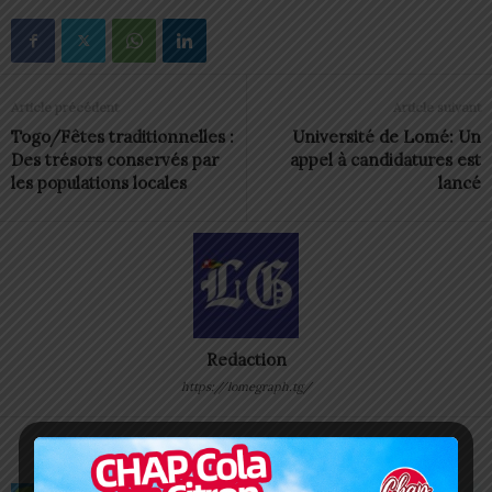
Article précédent
Article suivant
Togo/Fêtes traditionnelles :
Université de Lomé: Un
Des trésors conservés par
appel à candidatures est
les populations locales
lancé
Redaction
https://lomegraph.tg/
ARTICLES CONNEXES
PLUS DE L'AUTEUR