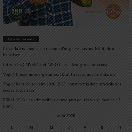
Articles récents
Pilule du lendemain : un recours d’urgence, pas une habitude à
banaliser
Interclubs CAF: ASCK et ASKO face à deux gros morceaux
Togo/ Boissons énergisantes: l’État tire la sonnette d’alarme
Togo/ Rentrée scolaire 2026-2027: consultez la liste officielle des
écoles autorisées
ESSAL 2026 : les admissibles convoqués pour la visite médicale à
Lomé
août 2026
L
M
M
J
V
S
D