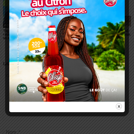
POLITIQUE
POLITIQUE
POLITIQUE
Togo: Faure Gnassingbé
Togo : visa supprimé pour
Togo/ Corps préfectoral :
veut faire du ciel africain
tous les Africains
neuf nouvelles figures aux
un moteur de prospérité
commandes
LAISSER UN COMMENTAIRE