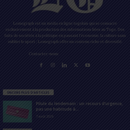
Lomegraph est un média en ligne togolais qui se consacre
exclusivement à la production des informations liées au Togo. Des
faits de sociétés à la politique en passant l’économie, la culture sans
oublier le sport ; Lomegraph offre un contenu riche et diversifié.
Contactez-nous:
contact@lomegraph.tg
ENCORE PLUS D'ARTICLES
Pilule du lendemain : un recours d’urgence,
pas une habitude à...
7 août 2026