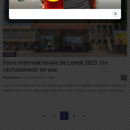
OFFRES
Foire Internationale de Lomé 2023: Un
recrutement en vue
Redaction
-
28 septembre 2023
5
Du 22 novembre au 03 décembre prochain, la capitale togolaise vibrera au
rythme de la Foire Internationale de Lomé. Pour ce faire, un recrutement...
2
3
4