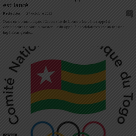
est lancé
Redaction
-
27 octobre 2023
0
Dans un communiqué, l'Université de Lomé a lancé un appel à
candidatures pour un master. Ledit appel à candidatures est un master
ingénieur génie...
OFFRES