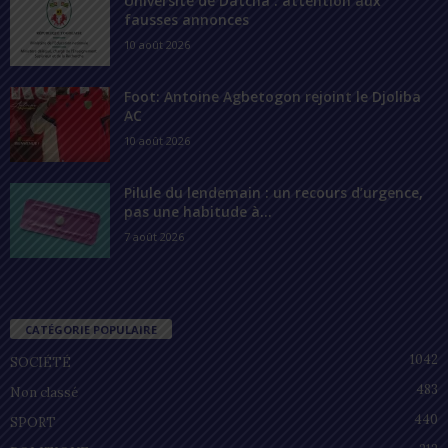
Université de Datcha : attention aux
fausses annonces
10 août 2026
Foot: Antoine Agbetogon rejoint le Djoliba
AC
10 août 2026
Pilule du lendemain : un recours d’urgence,
pas une habitude à...
7 août 2026
CATÉGORIE POPULAIRE
1042
SOCIÉTÉ
483
Non classé
440
SPORT