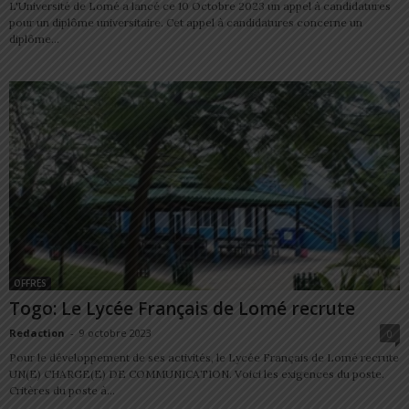
L'Université de Lomé a lancé ce 10 Octobre 2023 un appel à candidatures
pour un diplôme universitaire. Cet appel à candidatures concerne un
diplôme...
OFFRES
Togo: Le Lycée Français de Lomé recrute
Redaction
-
9 octobre 2023
0
Pour le développement de ses activités, le Lycée Français de Lomé recrute
UN(E) CHARGE(E) DE COMMUNICATION. Voici les exigences du poste.
Critères du poste à...