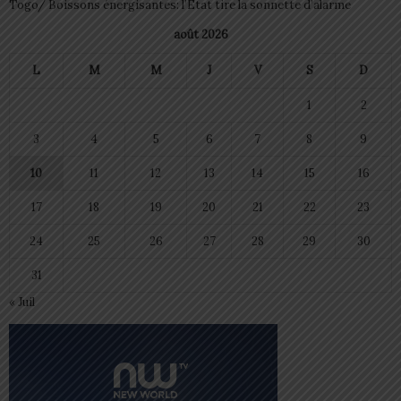
Togo/ Boissons énergisantes: l’État tire la sonnette d’alarme
août 2026
L
M
M
J
V
S
D
1
2
3
4
5
6
7
8
9
10
11
12
13
14
15
16
17
18
19
20
21
22
23
24
25
26
27
28
29
30
31
« Juil