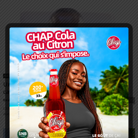
OFFRES
Université de Lomé: Des appels à
candidatures sont lancés
Redaction
-
4 octobre 2023
0
L'Université de Lomé ouvre encore ses portes aux étudiants dans divers
domaines. C'est dans un communiqué en date du 02 Octobre 2023 que le...