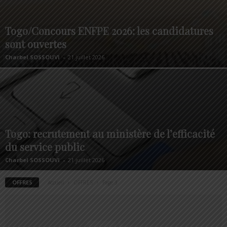
Togo/Concours ENFPE 2026: les candidatures
sont ouvertes
Charbel SOSSOUVI
-
21 juillet 2026
Togo: recrutement au ministère de l’efficacité
du service public
Charbel SOSSOUVI
-
21 juillet 2026
OFFRES
Accueil
OFFRES
Page 3