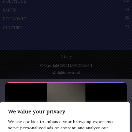
212
POLITIQUE
94
SANTÉ
55
ECONOMIE
51
CULTURE
Privacy
© Copyright 2025 | LOMEGRAPH
All rights reserved
We value your privacy
We use cookies to enhance your browsing experience,
serve personalized ads or content, and analyze our