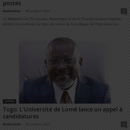
postes
Redaction
-
18 octobre 2023
0
Le Ministère de l’Economie Numérique et de la Transformation Digitale
définit et coordonne la mise en œuvre de la politique de l’Etat dans les...
OFFRES
Togo: L’Université de Lomé lance un appel à
candidatures
Redaction
-
12 octobre 2023
4