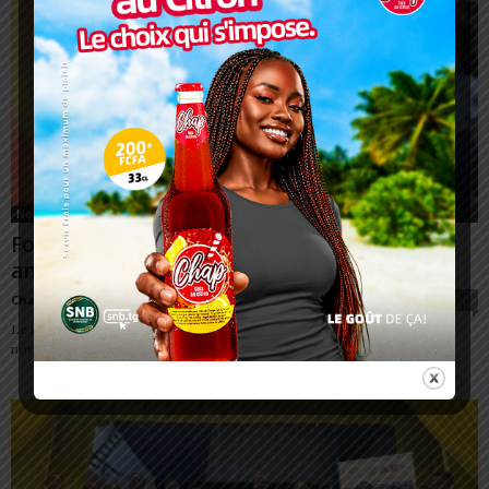
Non classé
Football: un hommage à Nibombé Waké est
annoncé
Charbel SOSSOUVI
-
4 novembre 2025
0
Le football togolais s’apprête à battre au rythme du souvenir. Ce jeudi 6
novembre à 15h00, le siège de la Fédération Togolaise de Football...