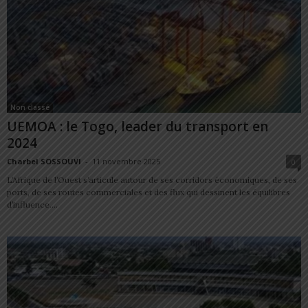
Non classé
UEMOA : le Togo, leader du transport en
2024
Charbel SOSSOUVI
-
11 novembre 2025
0
L’Afrique de l’Ouest s’articule autour de ses corridors économiques, de ses
ports, de ses routes commerciales et des flux qui dessinent les équilibres
d’influence....