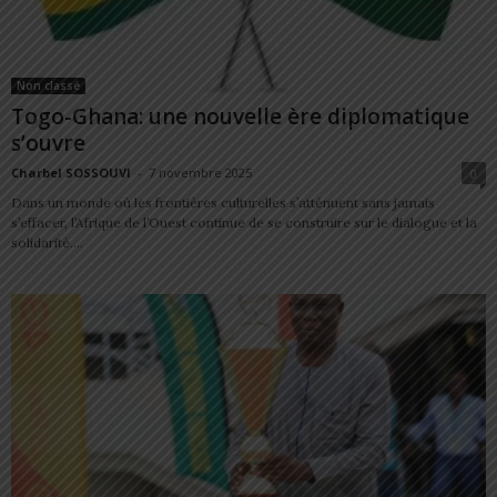
Non classé
Togo-Ghana: une nouvelle ère diplomatique
s’ouvre
Charbel SOSSOUVI
-
7 novembre 2025
0
Dans un monde où les frontières culturelles s’atténuent sans jamais
s’effacer, l’Afrique de l’Ouest continue de se construire sur le dialogue et la
solidarité....