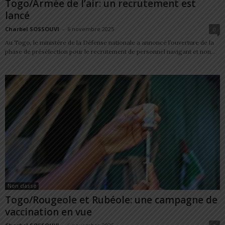
Togo/Armée de l’air: un recrutement est
lancé
Charbel SOSSOUVI
-
6 novembre 2025
0
Au Togo, le ministère de la Défense nationale a annoncé l’ouverture de la
phase de présélection pour le recrutement de personnel navigant et non...
Non classé
Togo/Rougeole et Rubéole: une campagne de
vaccination en vue