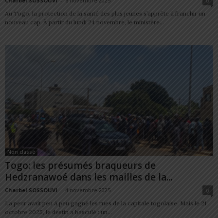
Charbel SOSSOUVI
-
6 novembre 2025
0
Au Togo, la protection de la santé des plus jeunes s’apprête à franchir un
nouveau cap. À partir du lundi 24 novembre, le ministère...
Non classé
Togo: les présumés braqueurs de
Hedzranawoé dans les mailles de la...
Charbel SOSSOUVI
-
4 novembre 2025
0
La peur avait peu à peu gagné les rues de la capitale togolaise. Mais le 21
octobre 2025, le destin a basculé : un...