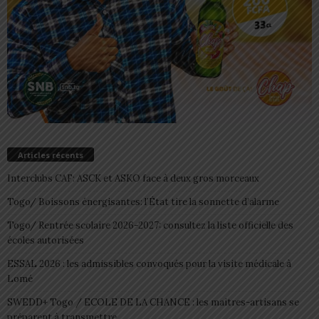
Articles récents
Interclubs CAF: ASCK et ASKO face à deux gros morceaux
Togo/ Boissons énergisantes: l’État tire la sonnette d’alarme
Togo/ Rentrée scolaire 2026-2027: consultez la liste officielle des
écoles autorisées
ESSAL 2026 : les admissibles convoqués pour la visite médicale à
Lomé
SWEDD+ Togo / ECOLE DE LA CHANCE : les maitres-artisans se
préparent à transmettre