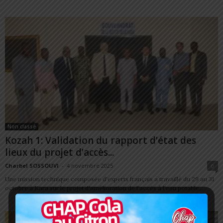
Non classé
Kozah 1: Validation du rapport d’état des
lieux du projet d’accès...
Charbel SOSSOUVI
-
4 novembre 2025
0
Une mission technique composée d'experts français a travaillé du 29 au 31
octobre à Kara sur le projet d'amélioration de l'accès à l'eau potable...