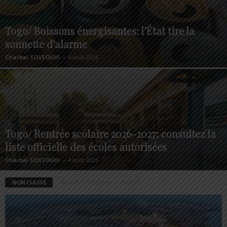
Togo/ Boissons énergisantes: l’État tire la
sonnette d’alarme
Charbel SOSSOUVI
-
6 août 2026
Togo/ Rentrée scolaire 2026-2027: consultez la
liste officielle des écoles autorisées
Charbel SOSSOUVI
-
4 août 2026
NON CLASSÉ
Accueil
Non classé
Page 23