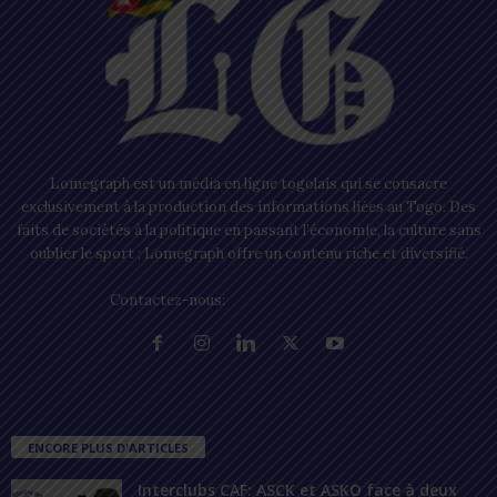
Lomegraph est un média en ligne togolais qui se consacre
exclusivement à la production des informations liées au Togo. Des
faits de sociétés à la politique en passant l’économie, la culture sans
oublier le sport ; Lomegraph offre un contenu riche et diversifié.
Contactez-nous:
contact@lomegraph.tg
ENCORE PLUS D'ARTICLES
Interclubs CAF: ASCK et ASKO face à deux