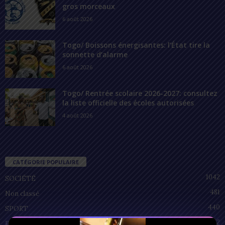
gros morceaux
6 août 2026
Togo/ Boissons énergisantes: l’État tire la
sonnette d’alarme
6 août 2026
Togo/ Rentrée scolaire 2026-2027: consultez
la liste officielle des écoles autorisées
4 août 2026
CATÉGORIE POPULAIRE
1042
SOCIÉTÉ
481
Non classé
440
SPORT
212
POLITIQUE