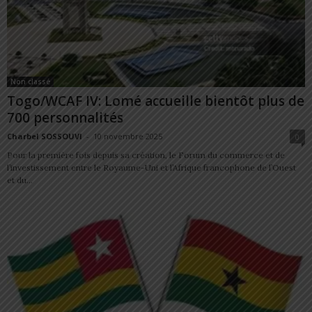
Non classé
Togo/WCAF IV: Lomé accueille bientôt plus de
700 personnalités
Charbel SOSSOUVI
-
10 novembre 2025
0
Pour la première fois depuis sa création, le Forum du commerce et de
l’investissement entre le Royaume-Uni et l’Afrique francophone de l’Ouest
et du...