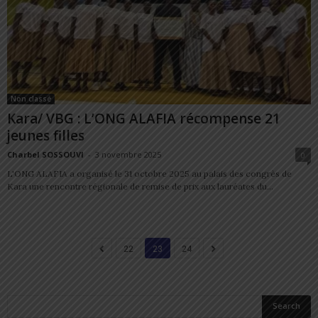
Non classé
Kara/ VBG : L’ONG ALAFIA récompense 21
jeunes filles
Charbel SOSSOUVI
-
3 novembre 2025
0
L'ONG ALAFIA a organisé le 31 octobre 2025 au palais des congrès de
Kara une rencontre régionale de remise de prix aux lauréates du...
22
23
24