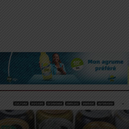
CULTURE
DOSSIER
ECONOMIE
EMPLOIS
ENERGIE
INTERVIEW