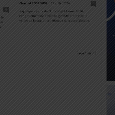
Charbel SOSSOUVI
-
27 juillet 2026
0
0
À quelques jours de Glory Night Lomé 2026,
l'engouement ne cesse de grandir autour de la
 le
venue de la star internationale du gospel Sonnie...
on
a
Page 1 sur 48