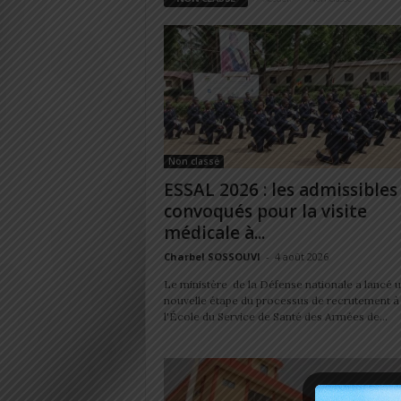
Non classé
ESSAL 2026 : les admissibles
convoqués pour la visite
médicale à...
Charbel SOSSOUVI
-
4 août 2026
Le ministère de la Défense nationale a lancé 
nouvelle étape du processus de recrutement à
l'École du Service de Santé des Armées de...