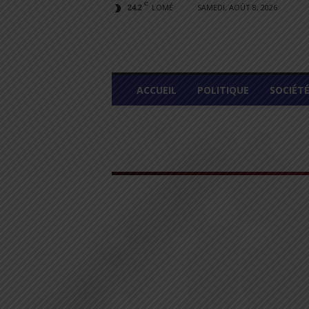
C
LOMÉ
SAMEDI, AOÛT 8, 2026
24.2
L
ACCUEIL
POLITIQUE
SOCIÉT
O
M
E
G
R
A
P
H