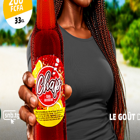
Pilul
une h
Non classé
Togo : la CEET explique les
Inter
morc
pour
coupures d’électricité
Togo/
Charbel SOSSOUVI
-
29 juillet 2026
0
sonne
0
Depuis les premières heures de ce mercredi 29
juillet 2026, plusieurs localités du Togo connaissent
Togo/
 la
des perturbations dans la fourniture de l’électricité. À
ce un
liste
l’origine...
in
ESSAL
visit
L
3
Non classé
10