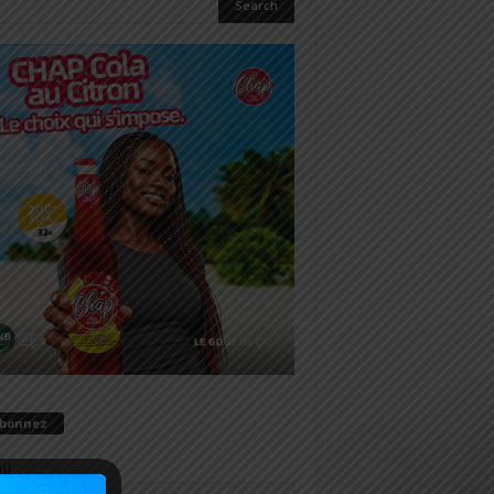
abonnez
il