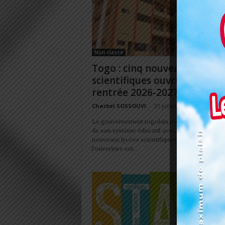
Non classé
Togo : cinq nouveaux lycées
scientifiques ouvriront à la
rentrée 2026-2027
Charbel SOSSOUVI
-
31 juillet 2026
Le gouvernement togolais poursuit le renfor
de son système éducatif avec la création de ci
nouveaux lycées scientifiques à cycle complet,
l'ouverture est...