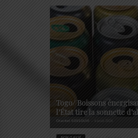
Togo/ Boissons énergisa
l’État tire la sonnette d’
Charbel SOSSOUVI
-
6 août 2026
NON CLASSÉ
Accueil
Non classé