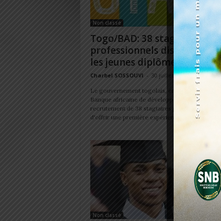
Non classé
Togo/BAD: 38 stages
professionnels disponibles 
les jeunes diplômés
Charbel SOSSOUVI
-
30 juillet 2026
Le gouvernement togolais, en partenariat avec
Banque africaine de développement (BAD), lan
recrutement de 38 stagiaires professionnels af
d'offrir une première expérience...
Non classé