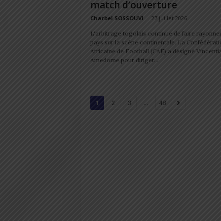
match d’ouverture
Charbel SOSSOUVI
-
27 juillet 2026
L'arbitrage togolais continue de faire rayonner
pays sur la scène continentale. La Confédérati
Africaine de Football (CAF) a désigné Vincenti
Amedome pour diriger...
...
1
2
3
48