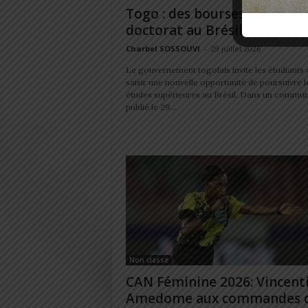
Togo : des bourses de maste
doctorat au Brésil sont...
Charbel SOSSOUVI
-
29 juillet 2026
Le gouvernement togolais invite les étudiants 
saisir une nouvelle opportunité de poursuivre l
études supérieures au Brésil. Dans un commu
publié le 29...
Non classé
CAN Féminine 2026: Vincent
Amedome aux commandes 