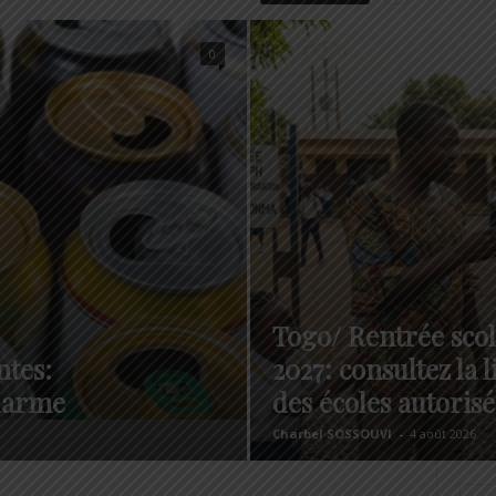
0
Togo/ Rentrée scol
ntes:
2027: consultez la li
alarme
des écoles autorisé
Charbel SOSSOUVI
-
4 août 2026