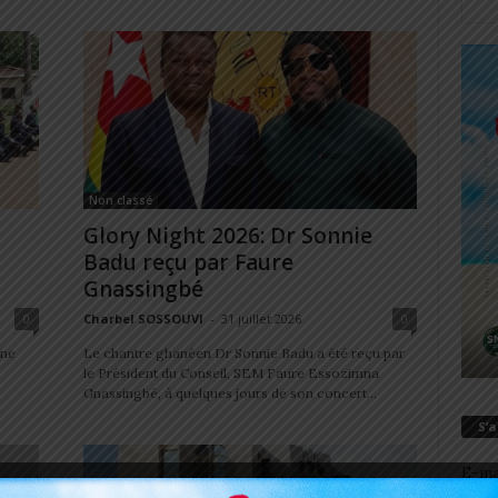
Non classé
Glory Night 2026: Dr Sonnie
Badu reçu par Faure
Gnassingbé
0
Charbel SOSSOUVI
-
31 juillet 2026
0
une
Le chantre ghanéen Dr Sonnie Badu a été reçu par
le Président du Conseil, SEM Faure Essozimna
Gnassingbé, à quelques jours de son concert...
S’
E-ma