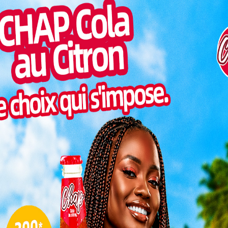
Non classé
LONATO : un nouveau jeu pour
faire des gains les dimanche
Charbel SOSSOUVI
-
31 juillet 2026
0
0
La Loterie Nationale Togolaise (LONATO) étoffe
son offre avec le lancement du Loto Détente, un
cement
nouveau jeu de tirage dominical accessible dès le 2...
nq
 dont
Art