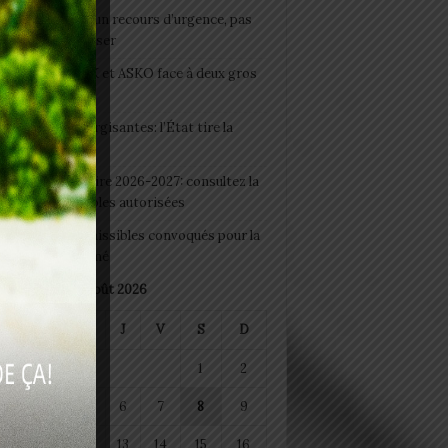
e du lendemain : un recours d’urgence, pas
abitude à banaliser
clubs CAF: ASCK et ASKO face à deux gros
eaux
 Boissons énergisantes: l’État tire la
tte d’alarme
 Rentrée scolaire 2026-2027: consultez la
 officielle des écoles autorisées
 2026 : les admissibles convoqués pour la
e médicale à Lomé
août 2026
M
M
J
V
S
D
1
2
4
5
6
7
8
9
11
12
13
14
15
16