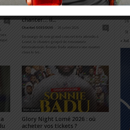
r et
Glory Night 2026: Sonnie Badu
17
ne vient pas seulement
chanter… il...
0
24
Charbel SOSSOUVI
-
28 juillet 2026
0
à
31
eurs
En marge de son grand concert très attendu à
niqué
« Juil
Lomé, le chantre gospel de renommée
internationale Sonnie Badu animera une master
class le 1er...
Non classé
ia
Glory Night Lomé 2026 : où
du
acheter vos tickets ?