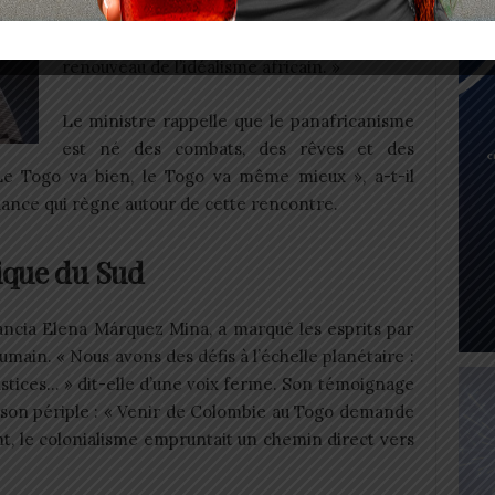
remerciant Faure Gnassingbé qui a permis
que le Togo soit désormais « l’épicentre du
renouveau de l’idéalisme africain. »
Le ministre rappelle que le panafricanisme
est né des combats, des rêves et des
Le Togo va bien, le Togo va même mieux », a-t-il
fiance qui règne autour de cette rencontre.
ique du Sud
ancia Elena Márquez Mina, a marqué les esprits par
main. « Nous avons des défis à l’échelle planétaire :
njustices… » dit-elle d’une voix ferme. Son témoignage
ué son périple : « Venir de Colombie au Togo demande
t, le colonialisme empruntait un chemin direct vers