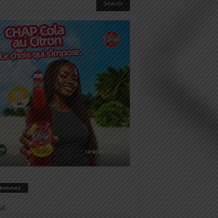
abonnez
il