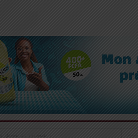
ssingbé dénonce une « aberration »