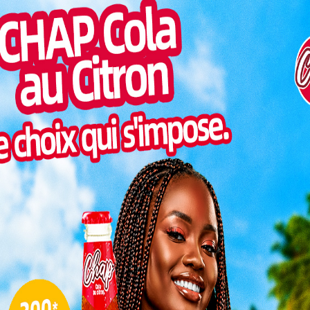
Inter
, celle des grands rendez-vous qui bouleversent des
morc
s chaleureuses de la capitale togolaise, s’est ouvert le
énement dont la portée dépasse les frontières, les
Togo/
sonne
s. L’Afrique y est apparue non pas comme un bloc en
 battant, décidée à reprendre son souffle, son récit,
Togo/
liste
ESSAL
 nouvelle gouvernance de Faure Gnassingbé
visit
SWED
veau du
maitr
 dans la
les » se
bres de
L
taires,
enaires
3
assingbé, du ministre Robert Dussey, de la Vice-
10