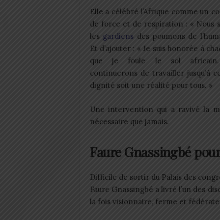
Elle a célébré l’Afrique comme un c
de force et de respiration : « Nou
les
gardiens
des poumons de l’huma
Et d’ajouter : « Je suis honorée à cha
que je foule le sol africain
continuerons de travailler jusqu’à c
dignité soit une réalité pour tous. »
Une intervention qui a ravivé la m
nécessaire que jamais.
Faure Gnassingbé pour 
Difficile de sortir du Palais des cong
Faure Gnassingbé a livré l’un des dis
la fois visionnaire, ferme et fédérate