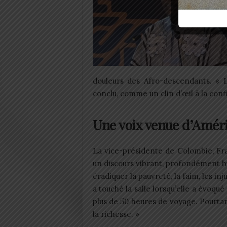
douleurs des Afro-descendants. « 
conclu, comme un clin d’œil à la con
Une voix venue d’Amér
La vice-présidente de Colombie, Fr
un discours vibrant, profondément hu
éradiquer la pauvreté, la faim, les i
a touché la salle lorsqu’elle a évoq
plus de 50 heures de voyage. Pourtan
la richesse. »