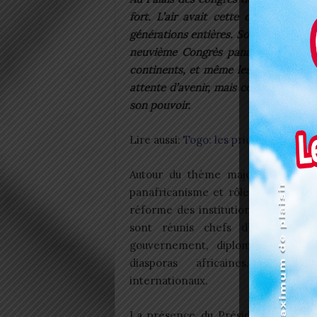
fort. L’air avait cette densité rare
générations entières. Sous les lumière
neuvième Congrès panafricain, un év
continents, et même les temporalité
attente d’avenir, mais comme un cœur
son pouvoir.
Lire aussi:
Togo: les priorités de la
Autour du thème majeur « Renou
panafricanisme et rôle de l’Afrique
réforme des institutions multilatéra
sont réunis chefs d’État, mem
gouvernement, diplomates, universi
diasporas africaines, et part
internationaux.
La présence du Président Faure Gn