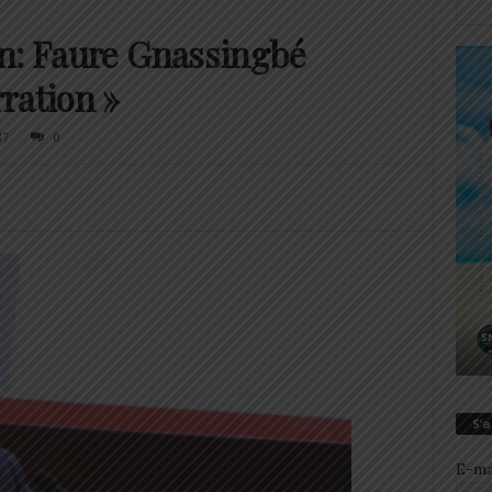
n: Faure Gnassingbé
ration »
87
0
S’
E-ma