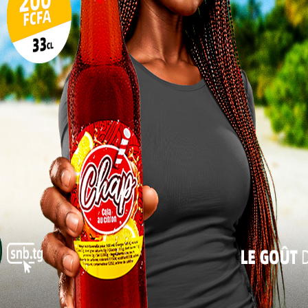
a Elena Márquez Mina, du représentant de la
17
e la Présidente du Parlement de la CEDEAO, et de
 ce congrès une stature mondiale.
24
31
e… elle est déterminée à ne plus être modelée par
« Juil
gbé, donnant le ton d’une rencontre d’une intensité
ambeau historique
ongrès n’est pas le fruit du hasard. En février 2020,
« le Togo a plaidé à l’Union Africaine la nécessité
». Un an plus tard, l’UA en faisait une réalité.
Depuis, le pays s’est imposé comme un
acteur majeur du renouveau panafricain.
Robert Dussey n’a pas caché sa fierté en