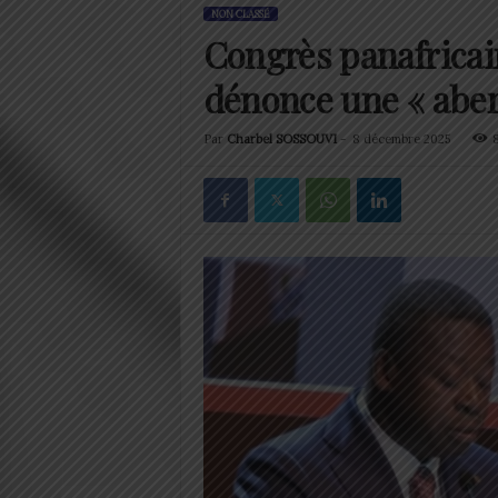
NON CLASSÉ
Congrès panafricai
dénonce une « aber
Par
Charbel SOSSOUVI
-
8 décembre 2025