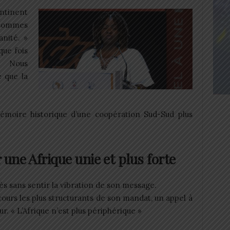
ontinent
s sommes
nité. »
que fois
. Nous
e que la
émoire historique d’une coopération Sud-Sud plus
une Afrique unie et plus forte
rès sans sentir la vibration de son message.
cours les plus structurants de son mandat, un appel à
ur. « L’Afrique n’est plus périphérique »