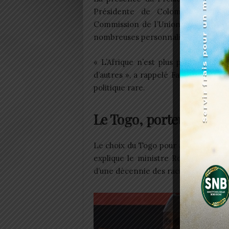
Présidente de Colombie Franci
Commission de l’Union Africaine, d
nombreuses personnalités, donnait à
« L’Afrique n’est plus périphériqu
d’autres », a rappelé Faure Gnassin
politique rare.
Le Togo, porteur du fl
Le choix du Togo pour accueillir le C
explique le ministre Robert Dussey, 
d’une décennie des racines africaines 