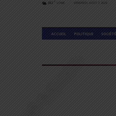
C
LOMÉ
VENDREDI, AOÛT 7, 2026
25.2
L
ACCUEIL
POLITIQUE
SOCIÉT
O
M
E
G
R
A
P
H