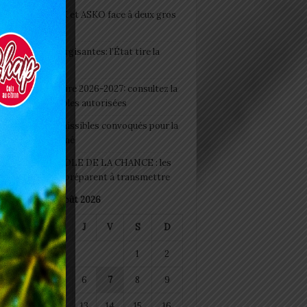
clubs CAF: ASCK et ASKO face à deux gros
eaux
 Boissons énergisantes: l’État tire la
tte d’alarme
 Rentrée scolaire 2026-2027: consultez la
 officielle des écoles autorisées
 2026 : les admissibles convoqués pour la
e médicale à Lomé
D+ Togo / ECOLE DE LA CHANCE : les
es-artisans se préparent à transmettre
août 2026
M
M
J
V
S
D
1
2
4
5
6
7
8
9
11
12
13
14
15
16