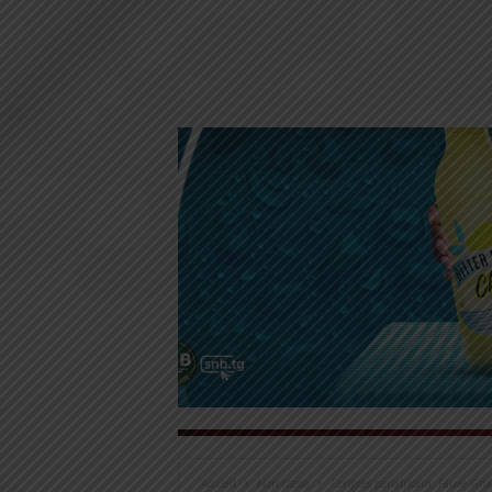
Accueil
Non classé
Congrès panafricain: Faure Gna