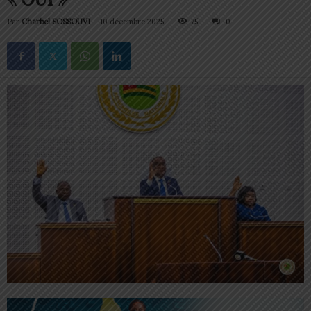
Par
Charbel SOSSOUVI
-
10 décembre 2025
75
0