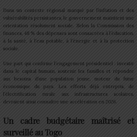
Dans un contexte régional marqué par l’inflation et des
vulnérabilités persistantes, le gouvernement maintient une
orientation résolument sociale. Selon la Commission des
finances, 48 % des dépenses sont consacrées à l’éducation,
à la santé, à l’eau potable, à l’énergie et à la protection
sociale.
Une part qui confirme l’engagement présidentiel : investir
dans le capital humain, soutenir les familles et répondre
aux besoins d’une population jeune, moteur du futur
économique du pays. Les efforts déjà entrepris, de
l’électrification rurale aux infrastructures scolaires,
devraient ainsi connaître une accélération en 2026.
Un cadre budgétaire maîtrisé et
surveillé au Togo