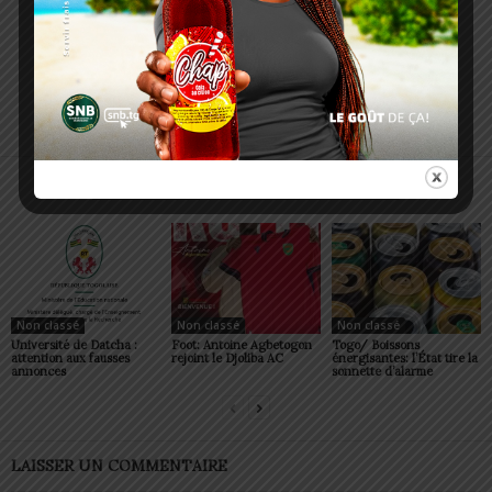
Charbel SOSSOUVI
ARTICLES CONNEXES
PLUS DE L'AUTEUR
Non classé
Non classé
Non classé
Université de Datcha :
Foot: Antoine Agbetogon
Togo/ Boissons
attention aux fausses
rejoint le Djoliba AC
énergisantes: l’État tire la
annonces
sonnette d’alarme
LAISSER UN COMMENTAIRE