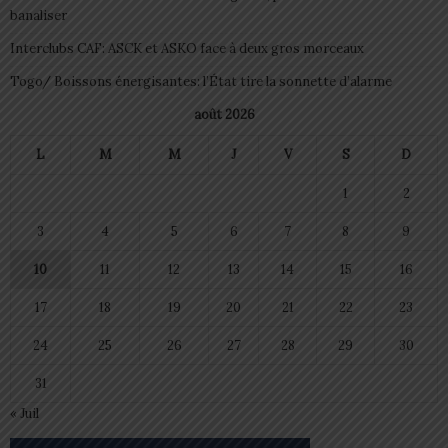
banaliser
Interclubs CAF: ASCK et ASKO face à deux gros morceaux
Togo/ Boissons énergisantes: l’État tire la sonnette d’alarme
août 2026
L
M
M
J
V
S
D
1
2
3
4
5
6
7
8
9
10
11
12
13
14
15
16
17
18
19
20
21
22
23
24
25
26
27
28
29
30
31
« Juil