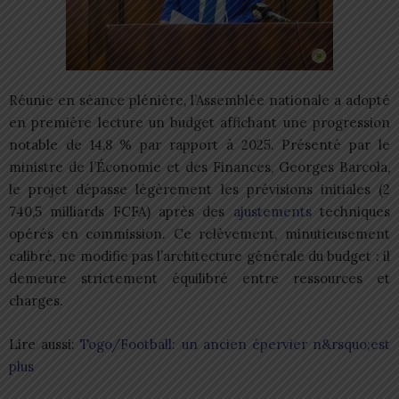
Réunie en séance plénière, l’Assemblée nationale a adopté
en première lecture un budget affichant une progression
notable de 14,8 % par rapport à 2025. Présenté par le
ministre de l’Économie et des Finances, Georges Barcola,
le projet dépasse légèrement les prévisions initiales (2
740,5 milliards FCFA) après des
ajustements
techniques
opérés en commission. Ce relèvement, minutieusement
calibré, ne modifie pas l’architecture générale du budget : il
demeure strictement équilibré entre ressources et
charges.
Lire aussi:
Togo/Football: un ancien épervier n&rsquo;est
plus