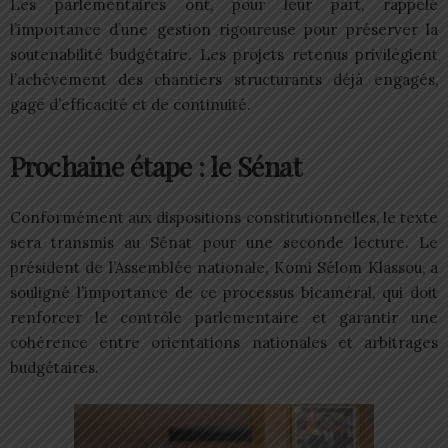
Les parlementaires ont, pour leur part, rappelé
l’importance d’une gestion rigoureuse pour préserver la
soutenabilité budgétaire. Les projets retenus privilégient
l’achèvement des chantiers structurants déjà engagés,
gage d’efficacité et de continuité.
Prochaine étape : le Sénat
Conformément aux dispositions constitutionnelles, le texte
sera transmis au Sénat pour une seconde lecture. Le
président de l’Assemblée nationale, Komi Sélom Klassou, a
souligné l’importance de ce processus bicaméral, qui doit
renforcer le contrôle parlementaire et garantir une
cohérence entre orientations nationales et arbitrages
budgétaires.