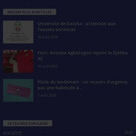
ENCORE PLUS D'ARTICLES
Université de Datcha : attention aux
fausses annonces
10 août 2026
Foot: Antoine Agbetogon rejoint le Djoliba
AC
10 août 2026
Pilule du lendemain : un recours d’urgence,
pas une habitude à...
7 août 2026
CATÉGORIE POPULAIRE
1042
SOCIÉTÉ