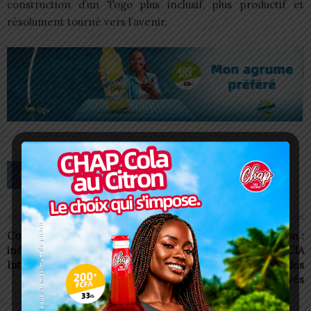
construction d’un Togo plus inclusif, plus productif et
résolument tourné vers l’avenir.
Article précédent
Article suivant
Concert AMU-TNS: un show
Lutte contre la corruption :
inédit en vue à la Foire
CCESP et HAPLUCIA
Internationale de Lomé
sonnent la mobilisation des
acteurs publics et privés