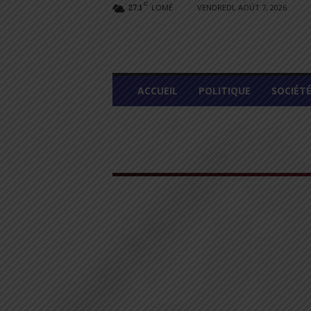
C
LOMÉ
VENDREDI, AOÛT 7, 2026
27.1
L
ACCUEIL
POLITIQUE
SOCIÉT
O
M
E
G
R
A
P
H