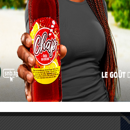
3
10
17
24
31
« Juil