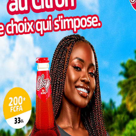
Art
Inter
morc
Togo/
sonne
Togo/
liste
ESSAL
visit
SWED
maitr
L