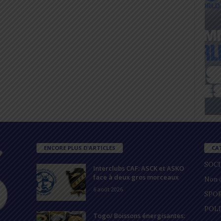
ENCORE PLUS D'ARTICLES
CA
SOC
Interclubs CAF: ASCK et ASKO
face à deux gros morceaux
Non c
6 août 2026
SPO
POL
Togo/ Boissons énergisantes: