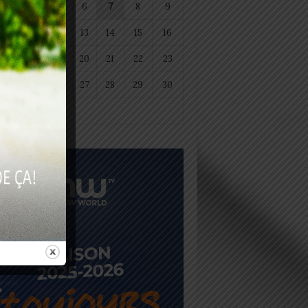
4
5
6
7
8
9
11
12
13
14
15
16
18
19
20
21
22
23
25
26
27
28
29
30