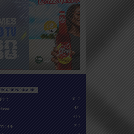
TÉGORIE POPULAIRE
1042
IÉTÉ
481
lassé
440
RT
212
ITIQUE