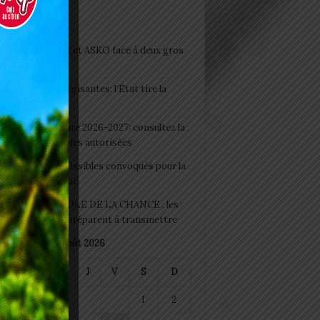
icles récents
clubs CAF: ASCK et ASKO face à deux gros
eaux
 Boissons énergisantes: l’État tire la
tte d’alarme
 Rentrée scolaire 2026-2027: consultez la
 officielle des écoles autorisées
 2026 : les admissibles convoqués pour la
e médicale à Lomé
D+ Togo / ECOLE DE LA CHANCE : les
es-artisans se préparent à transmettre
août 2026
M
M
J
V
S
D
1
2