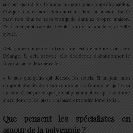
surtout quand les femmes ne sont pas compréhensibles.
Chaque fois, ce sont des querelles dans la maison. Là, le
mari non plus ne sera tranquille dans sa propre maison.
Tout ceci peut ralentir l’évolution de la famille », a-t-elle
ajouté.
Delali, une dame de la trentaine, est de même avis avec
Solange. Si cela arrivait, elle déciderait d’abandonner le
foyer à cause des querelles.
« Je suis quelqu’un qui déteste les soucis. Si un jour mon
conjoint décide de prendre une autre femme, je quitte sa
maison. C’est parce que je n’ai plus ma place qu’il veut une
autre donc je les laisse », a laissé entendre Mme Delali.
Que pensent les spécialistes en
amour de la polygamie ?