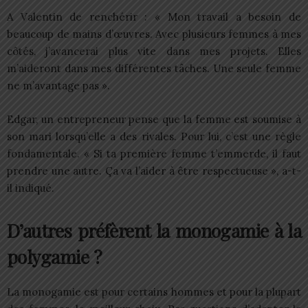
A Valentin de renchérir : « Mon travail a besoin de
beaucoup de mains d’œuvres. Avec plusieurs femmes à mes
côtés, j’avancerai plus vite dans mes projets. Elles
m’aideront dans mes différentes tâches. Une seule femme
ne m’avantage pas ».
Edgar, un entrepreneur pense que la femme est soumise à
son mari lorsqu’elle a des rivales. Pour lui, c’est une règle
fondamentale. « Si ta première femme t’emmerde, il faut
prendre une autre. Ça va l’aider à être respectueuse », a-t-
il indiqué.
D’autres préfèrent la monogamie à la
polygamie ?
La monogamie est pour certains hommes et pour la plupart