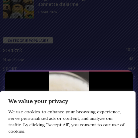
sonnette d’alarme
6 août 2026
CATÉGORIE POPULAIRE
1042
SOCIÉTÉ
481
Non classé
440
SPORT
212
POLITIQUE
94
SANTÉ
55
ECONOMIE
We value your privacy
51
CULTURE
We use cookies to enhance your browsing experience,
serve personalized ads or content, and analyze our
traffic. By clicking "Accept All", you consent to our use of
cookies.
Privacy