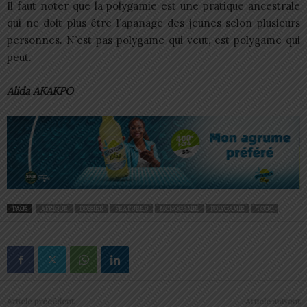
Il faut noter que la polygamie est une pratique ancestrale
qui ne doit plus être l’apanage des jeunes selon plusieurs
personnes. N’est pas polygame qui veut, est polygame qui
peut.
Alida AKAKPO
TAGS
AFRIQUE
DOSSIER
FEATURED
MONOGAMIE
POLYGAMIE
TOGO
Article précédent
Article suivant