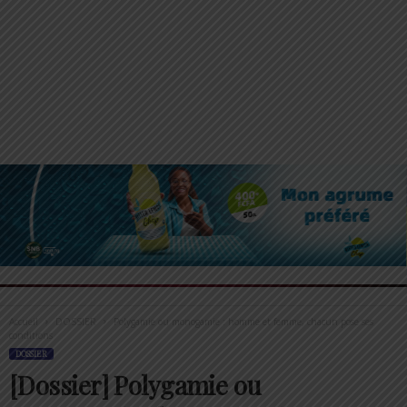
Accueil
DOSSIER
Polygamie ou monogamie : homme et femme, chacun pose ses
conditions
DOSSIER
[Dossier] Polygamie ou