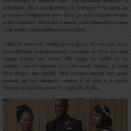
des femmes, le meilleur choix. Pas questions d’adopter la
polygamie chez ces hommes et femmes. Ces types de
personnes souhaitent vivre avec un seul conjoint ou une
seule conjointe. Selon les femmes, avoir plusieurs femmes
c’est ajouter des problèmes à son foyer.
« Moi, j’ai une seule femme parce que je ne veux pas créer
de problèmes dans ma maison. Les maux de têtes que mon
unique femme me donne elle seule, me suffit. Je ne
souhaite pas en rajouter. Avec une seule femme, je peux
bien diriger ma famille. Mes enfants auront une seule
maman qui les éduquent comme il se doit », a confié
Gérard, un taximan marié il y a plus de 20 ans.