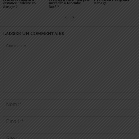
distance : fidélité en
succéder à Nibombé
ménage
danger ?
Daré ?
LAISSER UN COMMENTAIRE