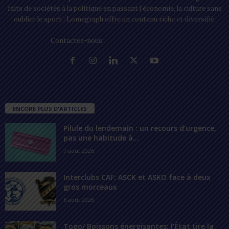
faits de sociétés à la politique en passant l’économie, la culture sans
oublier le sport ; Lomegraph offre un contenu riche et diversifié.
Contactez-nous:
contact@lomegraph.tg
ENCORE PLUS D'ARTICLES
Pilule du lendemain : un recours d’urgence,
pas une habitude à...
7 août 2026
Interclubs CAF: ASCK et ASKO face à deux
gros morceaux
6 août 2026
Togo/ Boissons énergisantes: l’État tire la