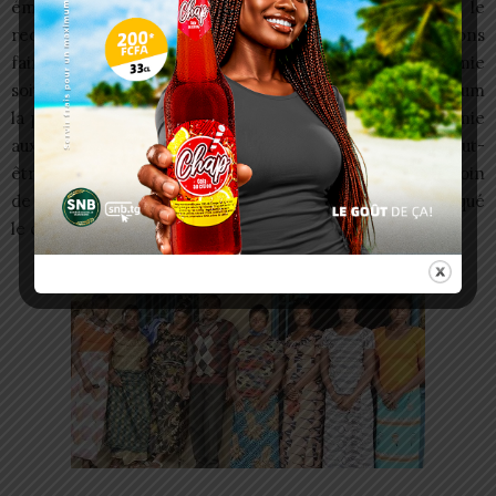
émotionnellement mature. D’emblée, je ne le
recommande pas aux jeunes, car aujourd’hui, nous voulons
faire développer l’économie. Donc pour que l’économie
soit développée, il faut que les jeunes évitent au maximum
la polygamie. En résumé, je ne conseille pas la polygamie
aux personnes qui vivent dans les milieux urbains. Peut-
être ceux qui sont dans les milieux ruraux ou qui ont besoin
de bras valides pour développer leur économie », a indiqué
le coach AFOUDJI.