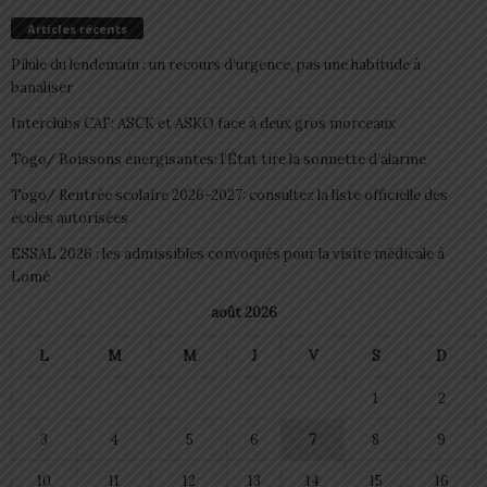
Articles récents
Pilule du lendemain : un recours d’urgence, pas une habitude à
banaliser
Interclubs CAF: ASCK et ASKO face à deux gros morceaux
Togo/ Boissons énergisantes: l’État tire la sonnette d’alarme
Togo/ Rentrée scolaire 2026-2027: consultez la liste officielle des
écoles autorisées
ESSAL 2026 : les admissibles convoqués pour la visite médicale à
Lomé
août 2026
L
M
M
J
V
S
D
1
2
3
4
5
6
7
8
9
10
11
12
13
14
15
16