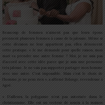
Beaucoup de femmes n’aiment pas que leurs époux
prennent plusieurs femmes à cause de la jalousie. Même si
cette décision ne leur appartient pas, elles dénoncent
cette pratique. « Je me demande pour quelle raison, mon
mari va prendre une autre femme ? Moi, je ne suis pas
d’accord avec cette idée parce que je suis une personne
très jalouse. Je ne vais pas supporter partager mon homme
avec une autre. C’est impossible. Mais c’est le choix de
l’homme, je ne peux rien », a affirmé Solange, revendeuse à
Agoè.
« D’ailleurs, la polygamie n’est pas autorisée dans le
christianisme. Elle est un vecteur de soucis à la maison