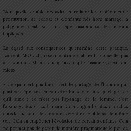
Bien qu’elle semble résoudre et réduire les problèmes de
prostitution, de célibat et d’enfants nés hors mariage, la
polygamie n’est pas sans répercussions sur les acteurs
impliqués.
Eu égard aux conséquences qu’entraîne cette pratique,
Laurent AFOUDJI, coach matrimonial ne la conseille pas
aux hommes. Mais si quelqu’un compte l’assumer, c’est tant
mieux.
« Ce qui n’est pas bien, c’est le partage de l’homme par
plusieurs épouses. Aucun être humain n’aime partager ce
qu’il aime ; ce n’est pas l’apanage de la femme, c’est
l’apanage des êtres humain. Cela engendre des querelles
dans la maison si les femmes vivent ensemble sur le même
toit. Cela va empêcher l’évolution de certains enfants. Cela
ne permet pas de gérer de manière pragmatique le peu de