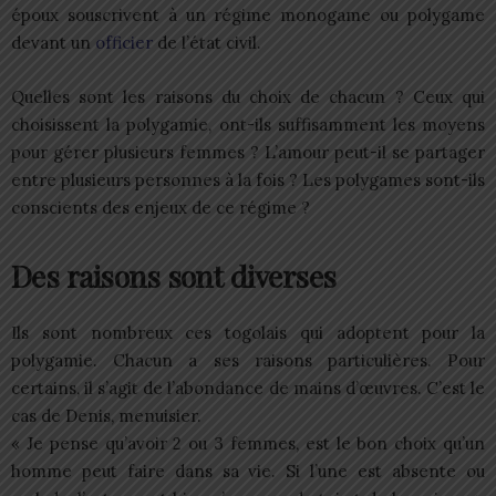
époux souscrivent à un régime monogame ou polygame
devant un
officier
de l’état civil.
Quelles sont les raisons du choix de chacun ? Ceux qui
choisissent la polygamie, ont-ils suffisamment les moyens
pour gérer plusieurs femmes ? L’amour peut-il se partager
entre plusieurs personnes à la fois ? Les polygames sont-ils
conscients des enjeux de ce régime ?
Des raisons sont diverses
Ils sont nombreux ces togolais qui adoptent pour la
polygamie. Chacun a ses raisons particulières. Pour
certains, il s’agit de l’abondance de mains d’œuvres. C’est le
cas de Denis, menuisier.
« Je pense qu’avoir 2 ou 3 femmes, est le bon choix qu’un
homme peut faire dans sa vie. Si l’une est absente ou