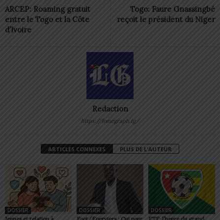
ARCEP: Roaming gratuit
Togo: Faure Gnassingbé
entre le Togo et la Côte
reçoit le président du Niger
d’Ivoire
Redaction
https://lomegraph.tg/
ARTICLES CONNEXES
PLUS DE L'AUTEUR
DOSSIER
DOSSIER
DOSSIER
Jeunes et relation à
Foot/Eperviers : Qui pour
FTF: l’heure du grand