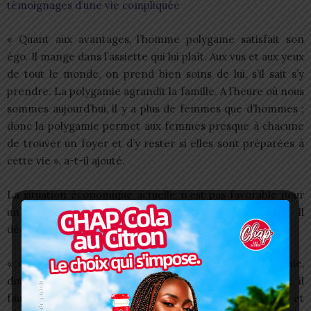
témoignages d’une vie compliquée
« Quant aux avantages, l’homme polygame satisfait son
égo. Il mange dans l’assiette qui lui plaît. Aux vus et aux yeux
de tout le monde, on prend bien soins de lui, s’il sait s’y
prendre. La polygamie agrandit la famille. A l’heure où nous
sommes aujourd’hui, il y a plus de femmes que d’hommes ;
donc la polygamie permet aux femmes presque à chacune
de trouver un foyer et d’y rester si elles sont préparées à
cette vie », a-t-il ajouté.
La situation économique actuelle n’est pas favorable pour
un jeune homme d’être polygame selon Laurent. Il
déconseille les jeunes hommes à faire ce choix.
« Ceux qui voudraient bien se lancer dans la polygamie,
doivent d’abord réfléchir, parce que pour être polygame, il
faut avoir de la poitrine ; être moralement et