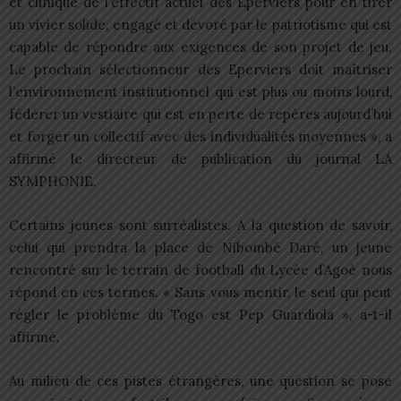
et clinique de l’effectif actuel des Eperviers pour en tirer
un vivier solide, engagé et dévoré par le patriotisme qui est
capable de répondre aux exigences de son projet de jeu.
Le prochain sélectionneur des Eperviers doit maîtriser
l’environnement institutionnel qui est plus ou moins lourd,
fédérer un vestiaire qui est en perte de repères aujourd’hui
et forger un collectif avec des individualités moyennes », a
affirmé le directeur de publication du journal LA
SYMPHONIE.
Certains jeunes sont surréalistes. A la question de savoir,
celui qui prendra la place de Nibombé Daré, un jeune
rencontré sur le terrain de football du Lycée d’Agoè nous
répond en ces termes. « Sans vous mentir, le seul qui peut
régler le problème du Togo est Pep Guardiola », a-t-il
affirmé.
Au milieu de ces pistes étrangères, une question se pose