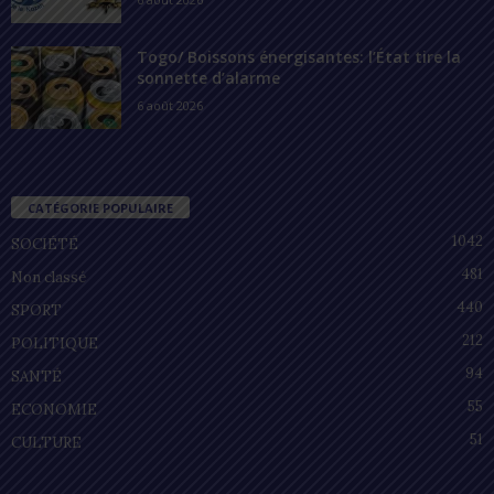
Togo/ Boissons énergisantes: l’État tire la
sonnette d’alarme
6 août 2026
CATÉGORIE POPULAIRE
1042
SOCIÉTÉ
481
Non classé
440
SPORT
212
POLITIQUE
94
SANTÉ
55
ECONOMIE
51
CULTURE