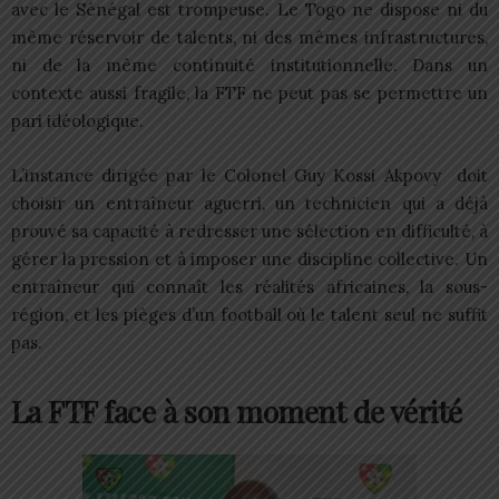
avec le Sénégal est trompeuse. Le Togo ne dispose ni du
même réservoir de talents, ni des mêmes infrastructures,
ni de la même continuité institutionnelle. Dans un
contexte aussi fragile, la FTF ne peut pas se permettre un
pari idéologique.
L’instance dirigée par le Colonel Guy Kossi Akpovy doit
choisir un entraîneur aguerri, un technicien qui a déjà
prouvé sa capacité à redresser une sélection en difficulté, à
gérer la pression et à imposer une discipline collective. Un
entraîneur qui connaît les réalités africaines, la sous-
région, et les pièges d’un football où le talent seul ne suffit
pas.
La FTF face à son moment de vérité