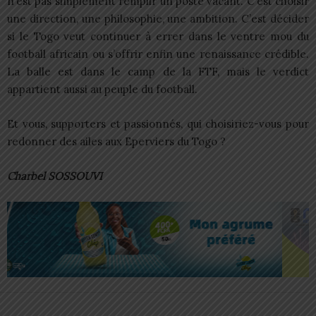
n’est pas simplement remplir un poste vacant. C’est choisir
une direction, une philosophie, une ambition. C’est décider
si le Togo veut continuer à errer dans le ventre mou du
football africain ou s’offrir enfin une renaissance crédible.
La balle est dans le camp de la FTF, mais le verdict
appartient aussi au peuple du football.
Et vous, supporters et passionnés, qui choisiriez-vous pour
redonner des ailes aux Eperviers du Togo ?
Charbel SOSSOUVI