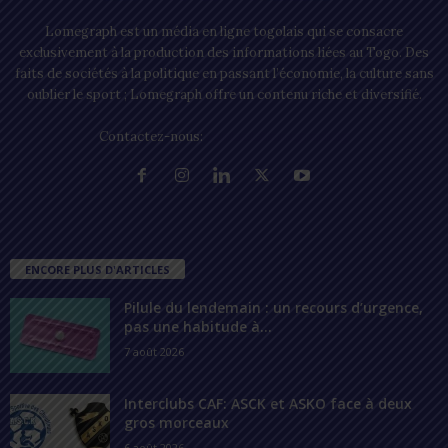
Lomegraph est un média en ligne togolais qui se consacre
exclusivement à la production des informations liées au Togo. Des
faits de sociétés à la politique en passant l’économie, la culture sans
oublier le sport ; Lomegraph offre un contenu riche et diversifié.
Contactez-nous:
contact@lomegraph.tg
ENCORE PLUS D'ARTICLES
Pilule du lendemain : un recours d’urgence,
pas une habitude à...
7 août 2026
Interclubs CAF: ASCK et ASKO face à deux
gros morceaux
6 août 2026