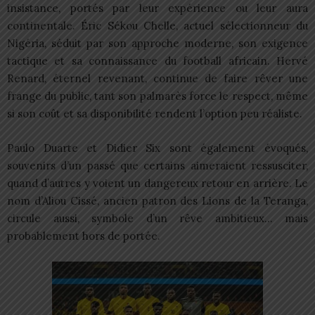
insistance, portés par leur expérience ou leur aura
continentale. Éric Sékou Chelle, actuel sélectionneur du
Nigéria, séduit par son approche moderne, son exigence
tactique et sa connaissance du football africain. Hervé
Renard, éternel revenant, continue de faire rêver une
frange du public, tant son palmarès force le respect, même
si son coût et sa disponibilité rendent l’option peu réaliste.
Paulo Duarte et Didier Six sont également évoqués,
souvenirs d’un passé que certains aimeraient ressusciter,
quand d’autres y voient un dangereux retour en arrière. Le
nom d’Aliou Cissé, ancien patron des Lions de la Teranga,
circule aussi, symbole d’un rêve ambitieux… mais
probablement hors de portée.