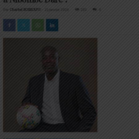
Par
Charbel SOSSOUVI
-
21 janvier 2026
203
0