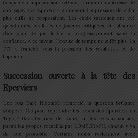
incapable d’imposer son rythme, rarement maîtresse de
son sujet. Les Éperviers donnaient l’impression de subir
plus qu’ils ne proposaient. Les choix tactiques ont été
questionnés, les listes de joueurs critiquées, et l’absence
d’un plan de jeu lisible a progressivement sapé la
confiance. À ce niveau, l’excuse du temps ne suffit plus. La
FTF a tranché, sous la pression des résultats… et de
l’opinion.
Succession ouverte à la tête des
Eperviers
Une fois Daré Nibombé remercié, la question brûlante
s’impose. Qui pour reprendre les rênes des Éperviers du
Togo ? Dans les rues de Lomé, sur les réseaux sociaux,
parmi les propos recueillis par LOMEGRAPH, chacun y va
de son pronostic. Certains noms reviennent avec