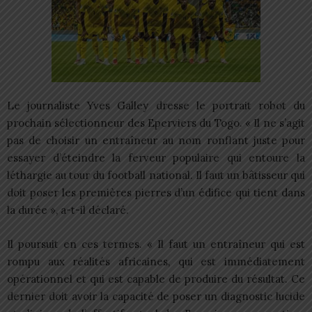
Le journaliste Yves Galley dresse le portrait robot du
prochain sélectionneur des Eperviers du Togo. « Il ne s’agit
pas de choisir un entraîneur au nom ronflant juste pour
essayer d’éteindre la ferveur populaire qui entoure la
léthargie au tour du football national. Il faut un bâtisseur qui
doit poser les premières pierres d’un édifice qui tient dans
la durée », a-t-il déclaré.
Il poursuit en ces termes. « Il faut un entraîneur qui est
rompu aux réalités africaines, qui est immédiatement
opérationnel et qui est capable de produire du résultat. Ce
dernier doit avoir la capacité de poser un diagnostic lucide