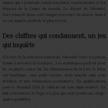
nation qui a pourtant connu les joutes continentales et les
frissons de la Coupe du monde. Le départ de Nibombé
Daré s’inscrit dans cette longue traversée du désert, mais il
en est aussi le symbole le plus récent.
Des chiffres qui condamnent, un jeu
qui inquiète
À la tête de la sélection nationale, Nibombé Daré n’a jamais
réussi à inverser la tendance. Les statistiques parlent pour
lui, ou plutôt contre lui. En éliminatoires de la CAN, le bilan
est famélique : une seule victoire, deux matchs nuls, trois
défaites, et une élimination prématurée. En qualifications
pour le Mondial 2026, le tableau est tout aussi sombre. En
huit rencontres, le Togo n’a pris que sept points sur vingt-
quatre possibles.