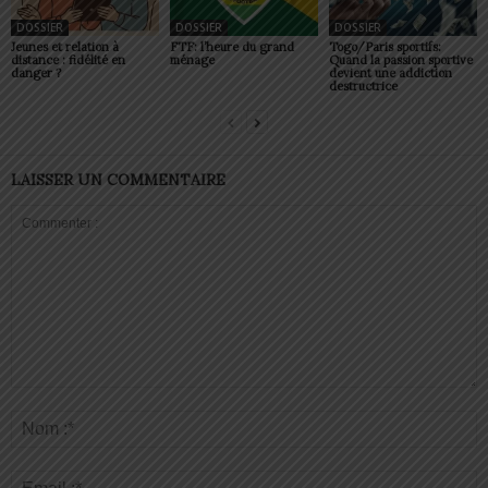
DOSSIER
DOSSIER
DOSSIER
Jeunes et relation à
FTF: l’heure du grand
Togo/Paris sportifs:
distance : fidélité en
ménage
Quand la passion sportive
danger ?
devient une addiction
destructrice
LAISSER UN COMMENTAIRE