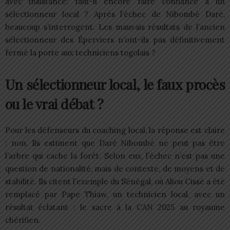
avec insistance: faut-il encore faire confiance à un
sélectionneur local ? Après l’échec de Nibombé Daré,
beaucoup s’interrogent. Les mauvais résultats de l’ancien
sélectionneur des Éperviers n’ont-ils pas définitivement
fermé la porte aux techniciens togolais ?
Un sélectionneur local, le faux procès
ou le vrai débat ?
Pour les défenseurs du coaching local, la réponse est claire
: non. Ils estiment que Daré Nibombé ne peut pas être
l’arbre qui cache la forêt. Selon eux, l’échec n’est pas une
question de nationalité, mais de contexte, de moyens et de
stabilité. Ils citent l’exemple du Sénégal, où Aliou Cissé a été
remplacé par Pape Thiaw, un technicien local, avec un
résultat éclatant : le sacre à la CAN 2025 au royaume
chérifien.