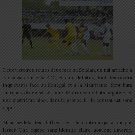
Deux victoires, toutes deux face au Soudan, un nul arraché à
Kinshasa contre la RDC, et cinq défaites, dont des revers
inquiétants face au Sénégal et à la Mauritanie. Sept buts
marqués, dix encaissés, une différence de buts négative, et
une quatrième place dans le groupe B : le constat est sans
appel.
Mais au-delà des chiffres, c’est le contenu qui a fini par
lasser. Une équipe sans identité claire, souvent timorée,