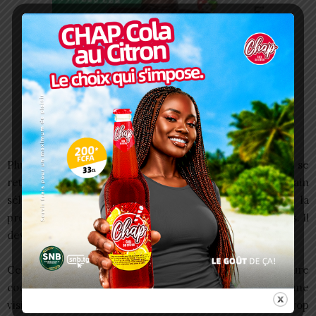
Plus que jamais, la Fédération Togolaise de Football se
retrouve au centre du jeu. Le choix du prochain
sélectionneur ne devra pas être dicté par l’émotion, la
pression populaire ou des considérations extra-sportives. Il
devra s’inscrire dans un projet clair, lisible et assumé.
Cela suppose une gouvernance apaisée, une meilleure
coordination avec le ministère des Sports, et surtout une
vision à moyen et long terme. Le football togolais a trop