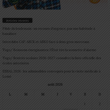
Articles récents
Pilule du lendemain : un recours d’urgence, pas une habitude à
banaliser
Interclubs CAF: ASCK et ASKO face à deux gros morceaux
Togo/ Boissons énergisantes: l’État tire la sonnette d’alarme
Togo/ Rentrée scolaire 2026-2027: consultez la liste officielle des
écoles autorisées
ESSAL 2026 : les admissibles convoqués pour la visite médicale à
Lomé
août 2026
L
M
M
J
V
S
D
1
2