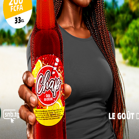
17
24
31
« Juil