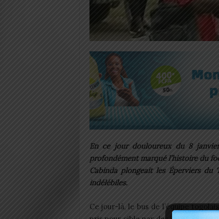
En ce jour douloureux du 8 janvier
profondément marqué l’histoire du footb
Cabinda plongeait les Éperviers du 
indélébiles.
Ce jour-là, le bus de l’équipe togola
pris pour cible par des individus sans