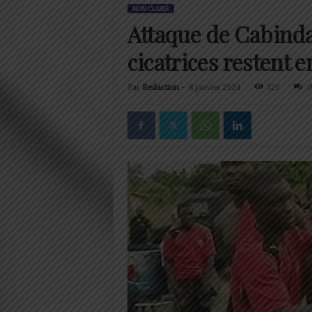
NON CLASSÉ
Attaque de Cabinda:
cicatrices restent 
Par
Redaction
-
8 janvier 2024
320