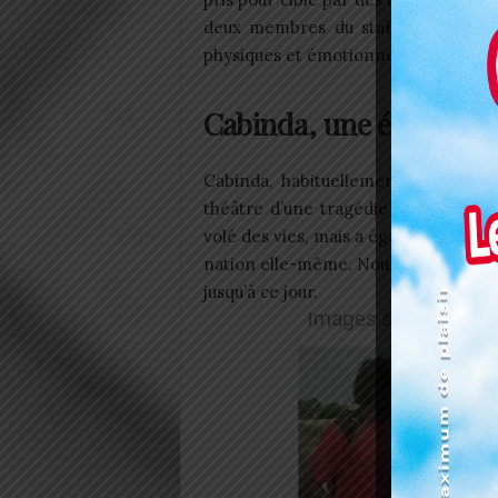
deux membres du staff, Stan Ocloo 
physiques et émotionnels parmi les s
Cabinda, une épreuve i
Cabinda, habituellement une enclav
théâtre d’une tragédie sportive in
volé des vies, mais a également laiss
nation elle-même. Nous pouvons citer
jusqu’à ce jour.