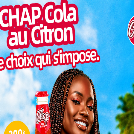
Togo/
et Abalo Amélété, morts, et a laissé des blessés
liste
urvivants.
ESSAL
visit
noubliable
SWED
maitr
e paisible du territoire angolais, est devenue le
Glory
attendue. Cet acte impardonnable a non seulement
milli
é une empreinte durable sur le football togolais et la
 la gardien Obilalé Kodjovi qui est resté handicapé
Vogan
talen
L
3
10