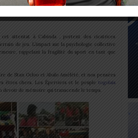
24: Les Éperviers locaux impuissants face à
cet attentat à Cabinda , portent des cicatrices
rrain de jeu. L’impact sur la psychologie collective
emeure, rappelant la fragilité du sport en tant que
ire de Stan Ocloo et Abalo Amélété, et nos pensées
rs êtres chers. Les Éperviers et le peuple
togolais
un devoir de mémoire qui transcende le temps.