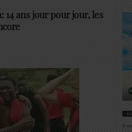
 14 ans jour pour jour, les
encore
0
S’
E-ma