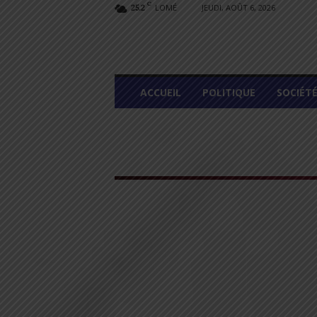
C
LOMÉ
JEUDI, AOÛT 6, 2026
25.2
L
ACCUEIL
POLITIQUE
SOCIÉT
O
M
E
G
R
A
P
H