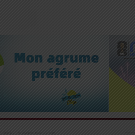
pour jour, les cicatrices restent encore