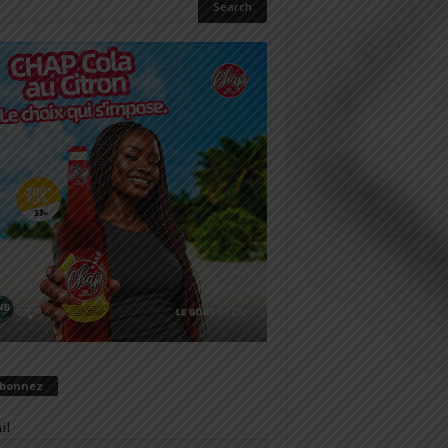
abonnez
il