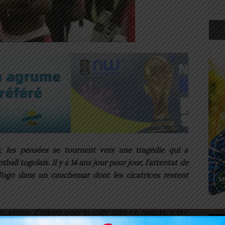
, les pensées se tournent vers une tragédie qui a
all togolais. Il y a 14 ans jour pour jour, l’attentat de
Togo dans un cauchemar dont les cicatrices restent
ise, pleine d’espoir pour la CAN 2010 en Angola, a été
Art
 scrupules à Cabinda. L’attaque a laissé derrière elle