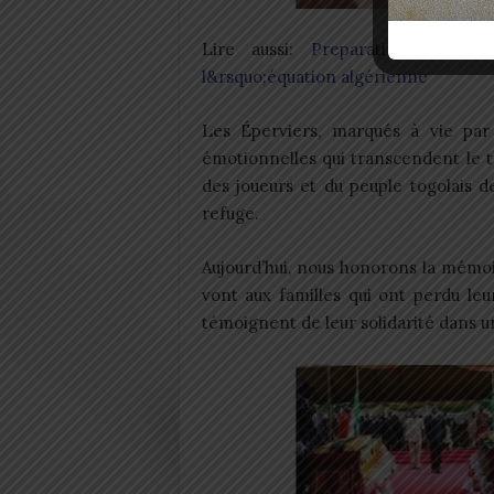
Lire aussi:
Preparatifs CAN 20
l&rsquo;équation algérienne
Les Éperviers, marqués à vie par 
émotionnelles qui transcendent le te
des joueurs et du peuple togolais d
refuge.
Aujourd’hui, nous honorons la mémo
vont aux familles qui ont perdu leu
témoignent de leur solidarité dans 