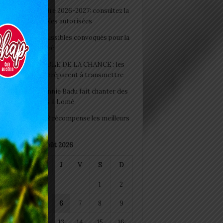
 Rentrée scolaire 2026-2027: consultez la
 officielle des écoles autorisées
 2026 : les admissibles convoqués pour la
e médicale à Lomé
D+ Togo / ECOLE DE LA CHANCE : les
es-artisans se préparent à transmettre
 Night 2026: Sonnie Badu fait chanter des
ers de personnes à Lomé
 : AGRI-ESPOIR récompense les meilleurs
ts
août 2026
M
M
J
V
S
D
1
2
4
5
6
7
8
9
11
12
13
14
15
16