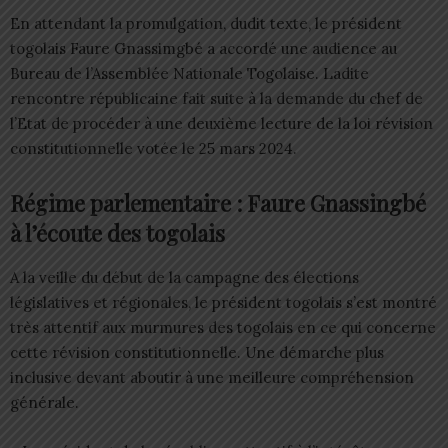
En attendant la promulgation, dudit texte, le président
togolais Faure Gnassimgbé a accordé une audience au
Bureau de l’Assemblée Nationale Togolaise. Ladite
rencontre républicaine fait suite à la demande du chef de
l’Etat de procéder à une deuxième lecture de la loi révision
constitutionnelle votée le 25 mars 2024.
Régime parlementaire : Faure Gnassingbé
à l’écoute des togolais
A la veille du début de la campagne des élections
législatives et régionales, le président togolais s’est montré
très attentif aux murmures des togolais en ce qui concerne
cette révision constitutionnelle. Une démarche plus
inclusive devant aboutir à une meilleure compréhension
générale.