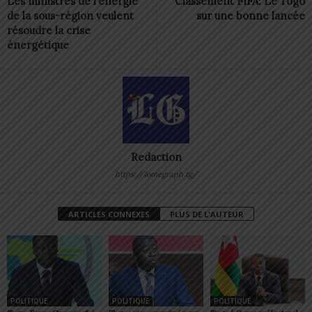
Les ministres de l’énergie
Classement FIFA: Le Togo
de la sous-région veulent
sur une bonne lancée
résoudre la crise
énergétique
Redaction
https://lomegraph.tg/
ARTICLES CONNEXES
PLUS DE L'AUTEUR
POLITIQUE
POLITIQUE
POLITIQUE