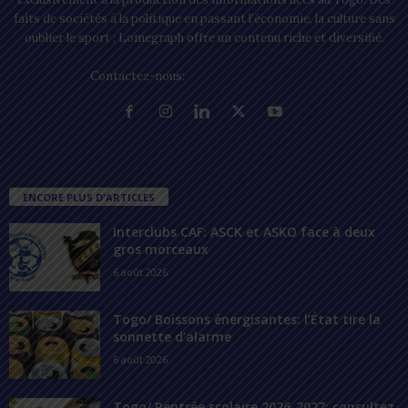
faits de sociétés à la politique en passant l’économie, la culture sans
oublier le sport ; Lomegraph offre un contenu riche et diversifié.
Contactez-nous:
contact@lomegraph.tg
ENCORE PLUS D'ARTICLES
Interclubs CAF: ASCK et ASKO face à deux
gros morceaux
6 août 2026
Togo/ Boissons énergisantes: l’État tire la
sonnette d’alarme
6 août 2026
Togo/ Rentrée scolaire 2026-2027: consultez