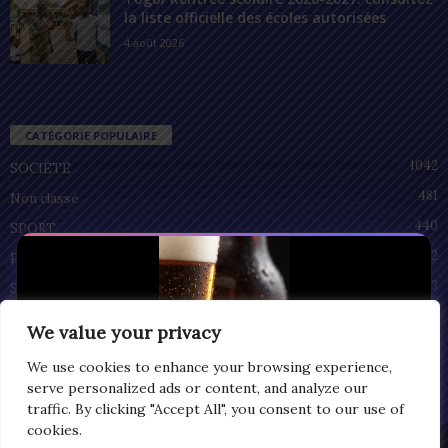
la liste officielle des écoles autorisées
4 août 2026
CATÉGORIE POPULAIRE
1042
SOCIÉTÉ
481
Non classé
440
SPORT
212
POLITIQUE
93
SANTÉ
55
ECONOMIE
We value your privacy
51
CULTURE
We use cookies to enhance your browsing experience,
serve personalized ads or content, and analyze our
traffic. By clicking "Accept All", you consent to our use of
cookies.
Privacy