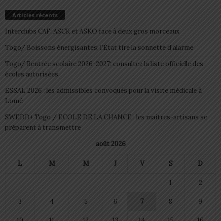
Articles récents
Interclubs CAF: ASCK et ASKO face à deux gros morceaux
Togo/ Boissons énergisantes: l’État tire la sonnette d’alarme
Togo/ Rentrée scolaire 2026-2027: consultez la liste officielle des
écoles autorisées
ESSAL 2026 : les admissibles convoqués pour la visite médicale à
Lomé
SWEDD+ Togo / ECOLE DE LA CHANCE : les maitres-artisans se
préparent à transmettre
août 2026
L
M
M
J
V
S
D
1
2
3
4
5
6
7
8
9
10
11
12
13
14
15
16