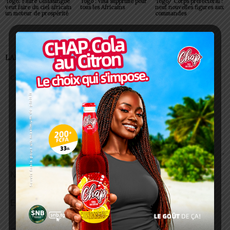
Togo: Faure Gnassingbé
Togo : visa supprimé pour
Togo/ Corps préfectoral :
veut faire du ciel africain
tous les Africains
neuf nouvelles figures aux
un moteur de prospérité
commandes
LAISSER UN COMMENTAIRE