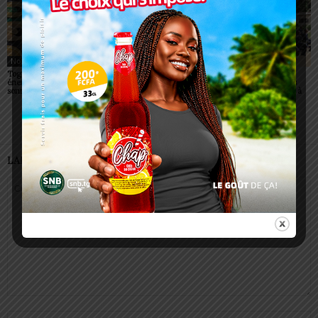
Non classé
Non classé
Non classé
Togo/ Boissons
Togo/ Rentrée scolaire
ESSAL 2026 : les
énergisantes: l’État tire la
2026-2027: consultez la
admissibles convoqués
sonnette d’alarme
liste officielle des écoles
pour la visite médicale à
autorisées
Lomé
LAISSER UN COMMENTAIRE