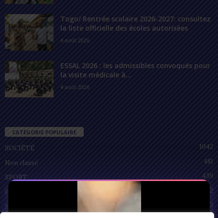
Togo/ Rentrée scolaire 2026-2027: consultez
la liste officielle des écoles autorisées
4 août 2026
ESSAL 2026 : les admissibles convoqués pour
la visite médicale à...
4 août 2026
CATÉGORIE POPULAIRE
1042
SOCIÉTÉ
481
Non classé
439
SPORT
212
POLITIQUE
93
SANTÉ