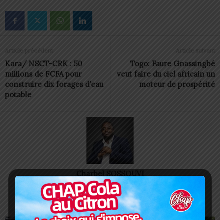
Article précédent
Article suivant
Kara/ NSCT-CRK : 50
Togo: Faure Gnassingbé
millions de FCFA pour
veut faire du ciel africain un
construire dix forages d’eau
moteur de prospérité
potable
Charbel SOSSOUVI
ARTICLES CONNEXES
PLUS DE L'AUTEUR