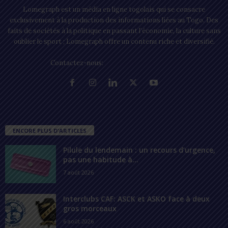
Lomegraph est un média en ligne togolais qui se consacre
exclusivement à la production des informations liées au Togo. Des
faits de sociétés à la politique en passant l’économie, la culture sans
oublier le sport ; Lomegraph offre un contenu riche et diversifié.
Contactez-nous:
contact@lomegraph.tg
ENCORE PLUS D'ARTICLES
Pilule du lendemain : un recours d’urgence,
pas une habitude à...
7 août 2026
Interclubs CAF: ASCK et ASKO face à deux
gros morceaux
6 août 2026