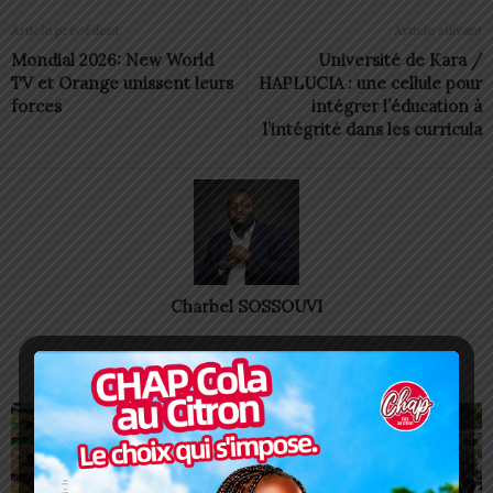
Article précédent
Article suivant
Mondial 2026: New World
Université de Kara /
TV et Orange unissent leurs
HAPLUCIA : une cellule pour
forces
intégrer l’éducation à
l’intégrité dans les curricula
Charbel SOSSOUVI
ARTICLES CONNEXES
PLUS DE L'AUTEUR