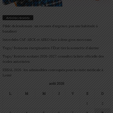
Articles récents
Pilule du lendemain : un recours d’urgence, pas une habitude à
banaliser
Interclubs CAF: ASCK et ASKO face à deux gros morceaux
Togo/ Boissons énergisantes: l’État tire la sonnette d’alarme
Togo/ Rentrée scolaire 2026-2027: consultez la liste officielle des
écoles autorisées
ESSAL 2026 : les admissibles convoqués pour la visite médicale à
Lomé
août 2026
L
M
M
J
V
S
D
1
2