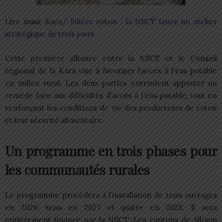
Lire aussi:
Kara/ Filière coton : la NSCT lance un atelier
stratégique de trois jours
Cette première alliance entre la NSCT et le Conseil
régional de la Kara vise à favoriser l’accès à l’eau potable
en milieu rural. Les deux parties entendent apporter un
remède face aux difficultés d’accès à l’eau potable, tout en
renforçant les conditions de vie des producteurs de coton
et leur sécurité alimentaire.
Un programme en trois phases pour
les communautés rurales
Le programme procèdera à l’installation de trois ouvrages
en 2026, trois en 2027 et quatre en 2028. Il sera
entièrement financé par la NSCT. Les cantons de Alloum