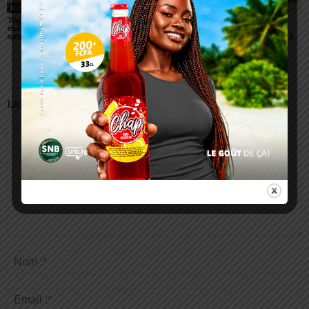
Non classé
Non classé
Non classé
Togo/ Boissons
Togo/ Rentrée scolaire
ESSAL 2026 : les
énergisantes: l’État tire la
2026-2027: consultez la
admissibles convoqués
sonnette d’alarme
liste officielle des écoles
pour la visite médicale à
autorisées
Lomé
LAISSER UN COMMENTAIRE