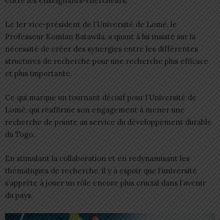
entre les enseignants-chercheurs.
Le 1er vice-président de l’Université de Lomé, le
Professeur Komlan Batawila, a quant à lui insisté sur la
nécessité de créer des synergies entre les différentes
structures de recherche pour une recherche plus efficace
et plus importante.
Ce qui marque un tournant décisif pour l’Université de
Lomé, qui réaffirme son engagement à mener une
recherche de pointe au service du développement durable
du Togo.
En stimulant la collaboration et en redynamisant les
thématiques de recherche, il y a espoir que l’université
s’apprête à jouer un rôle encore plus crucial dans l’avenir
du pays.