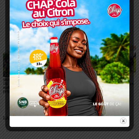
Charbel SOSSOUVI
ARTICLES CONNEXES
PLUS DE L'AUTEUR
SOCIÉTÉ
SOCIÉTÉ
SOCIÉTÉ
SWEDD+ Togo / ECOLE
Glory Night 2026: Sonnie
Vogan : AGRI-ESPOIR
DE LA CHANCE : les
Badu fait chanter des
récompense les meilleurs
maitres-artisans se
milliers de personnes à
talents
préparent à transmettre
Lomé
LAISSER UN COMMENTAIRE