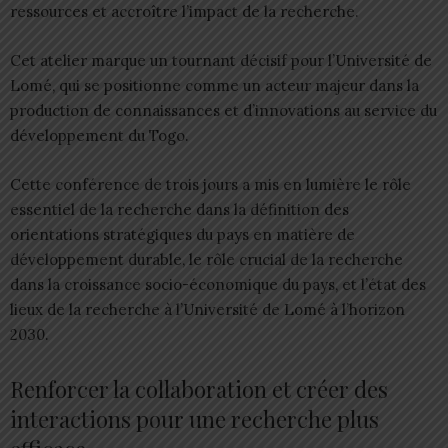
ressources et accroître l’impact de la recherche.
Cet atelier marque un tournant décisif pour l’Université de
Lomé, qui se positionne comme un acteur majeur dans la
production de connaissances et d’innovations au service du
développement du Togo.
Cette conférence de trois jours a mis en lumière le rôle
essentiel de la recherche dans la définition des
orientations stratégiques du pays en matière de
développement durable, le rôle crucial de la recherche
dans la croissance socio-économique du pays, et l’état des
lieux de la recherche à l’Université de Lomé à l’horizon
2030.
Renforcer la collaboration et créer des
interactions pour une recherche plus