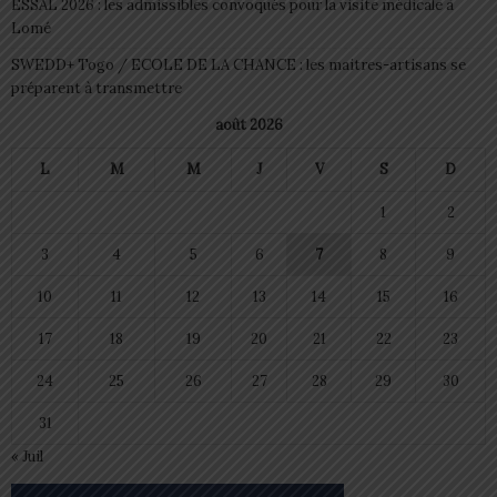
ESSAL 2026 : les admissibles convoqués pour la visite médicale à
Lomé
SWEDD+ Togo / ECOLE DE LA CHANCE : les maitres-artisans se
préparent à transmettre
août 2026
L
M
M
J
V
S
D
1
2
3
4
5
6
7
8
9
10
11
12
13
14
15
16
17
18
19
20
21
22
23
24
25
26
27
28
29
30
31
« Juil