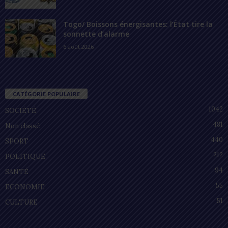
Togo/ Boissons énergisantes: l’État tire la
sonnette d’alarme
6 août 2026
CATÉGORIE POPULAIRE
1042
SOCIÉTÉ
481
Non classé
440
SPORT
212
POLITIQUE
94
SANTÉ
55
ECONOMIE
51
CULTURE