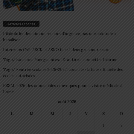
Articles récents
Pilule du lendemain : un recours d’urgence, pas une habitude à
banaliser
Interclubs CAF: ASCK et ASKO face à deux gros morceaux
Togo/ Boissons énergisantes: l’État tire la sonnette d’alarme
Togo/ Rentrée scolaire 2026-2027: consultez la liste officielle des
écoles autorisées
ESSAL 2026 : les admissibles convoqués pour la visite médicale à
Lomé
août 2026
L
M
M
J
V
S
D
1
2