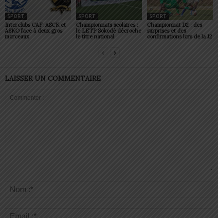
SPORT
SPORT
SPORT
Interclubs CAF: ASCK et
Championnats scolaires :
Championnat D2 : des
ASKO face à deux gros
le LETP Sokodé décroche
surprises et des
morceaux
le titre national
confirmations lors de la J2
LAISSER UN COMMENTAIRE