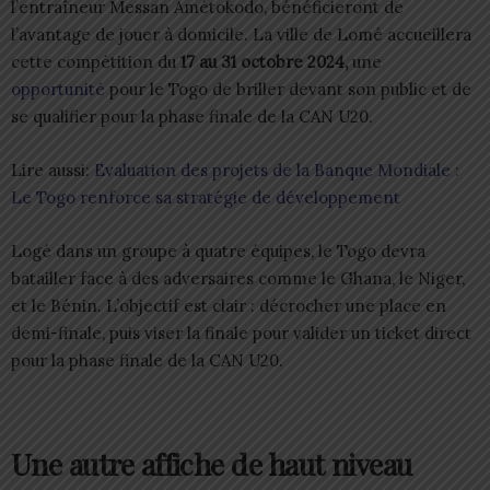
l’entraîneur Messan Amétokodo, bénéficieront de
l’avantage de jouer à domicile. La ville de Lomé accueillera
cette compétition du
17 au 31 octobre 2024,
une
opportunité
pour le Togo de briller devant son public et de
se qualifier pour la phase finale de la CAN U20.
Lire aussi:
Evaluation des projets de la Banque Mondiale :
Le Togo renforce sa stratégie de développement
Logé dans un groupe à quatre équipes, le Togo devra
batailler face à des adversaires comme le Ghana, le Niger,
et le Bénin. L’objectif est clair : décrocher une place en
demi-finale, puis viser la finale pour valider un ticket direct
pour la phase finale de la CAN U20.
Une autre affiche de haut niveau