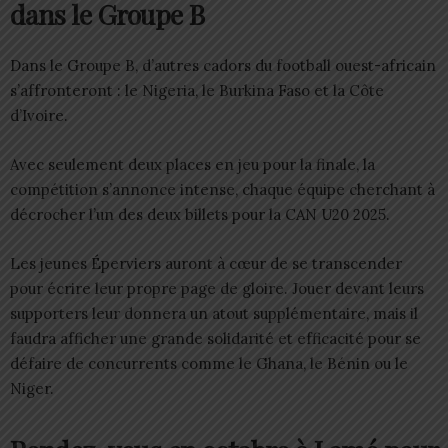
dans le Groupe B
Dans le Groupe B, d’autres cadors du football ouest-africain
s’affronteront : le Nigeria, le Burkina Faso et la Côte
d’Ivoire.
Avec seulement deux places en jeu pour la finale, la
compétition s’annonce intense, chaque équipe cherchant à
décrocher l’un des deux billets pour la CAN U20 2025.
Les jeunes Éperviers auront à cœur de se transcender
pour écrire leur propre page de gloire. Jouer devant leurs
supporters leur donnera un atout supplémentaire, mais il
faudra afficher une grande solidarité et efficacité pour se
défaire de concurrents comme le Ghana, le Bénin ou le
Niger.