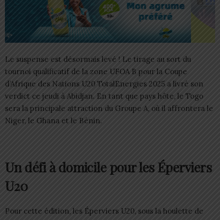
Le suspense est désormais levé ! Le tirage au sort du
tournoi qualificatif de la zone UFOA B pour la Coupe
d’Afrique des Nations U20 TotalEnergies 2025 a livré son
verdict ce jeudi à Abidjan. En tant que pays hôte, le Togo
sera la principale attraction du Groupe A, où il affrontera le
Niger, le Ghana et le Bénin.
Un défi à domicile pour les Éperviers
U20
Pour cette édition, les Éperviers U20, sous la houlette de