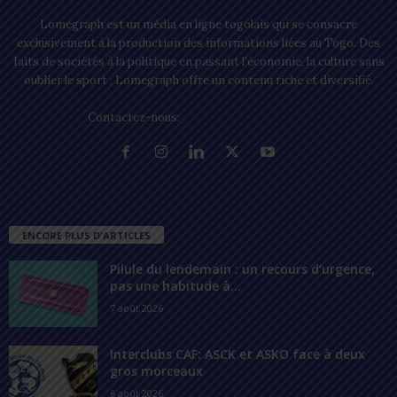
Lomegraph est un média en ligne togolais qui se consacre
exclusivement à la production des informations liées au Togo. Des
faits de sociétés à la politique en passant l’économie, la culture sans
oublier le sport ; Lomegraph offre un contenu riche et diversifié.
Contactez-nous:
contact@lomegraph.tg
ENCORE PLUS D'ARTICLES
Pilule du lendemain : un recours d’urgence,
pas une habitude à...
7 août 2026
Interclubs CAF: ASCK et ASKO face à deux
gros morceaux
6 août 2026