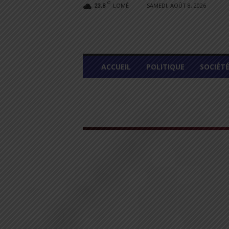
C
LOMÉ
SAMEDI, AOÛT 8, 2026
23.8
L
ACCUEIL
POLITIQUE
SOCIÉT
O
M
E
G
R
A
P
H