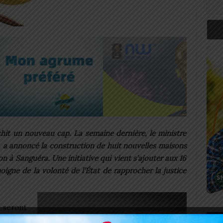
chit un nouveau cap. La semaine dernière, le ministre
 a annoncé la construction de huit nouvelles maisons
on à Sanguéra. Une initiative qui vient s’ajouter aux 16
oigne de la volonté de l’État de rapprocher la justice
 seront
Art
égiques