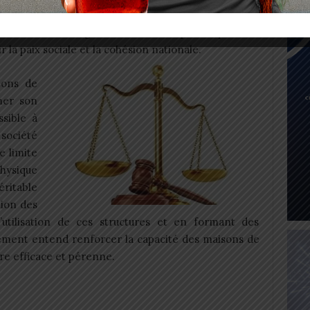
procédures judiciaires classiques. En proposant une
s accessible, le gouvernement espère que ces
 la paix sociale et la cohésion nationale.
sons de
rmer son
ssible à
 société
e limite
hysique
ritable
tion des
’utilisation de ces structures et en formant des
ment entend renforcer la capacité des maisons de
ère efficace et pérenne.