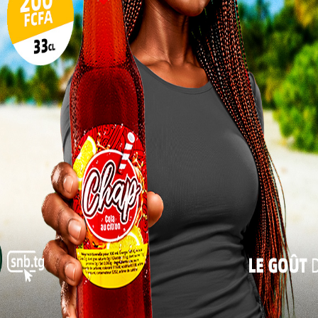
grâce à la médiation plutôt que par des
procédures judiciaires longues et coûteuses.
17
24
FA pour électrifier des localités rurales
31
 également à désengorger les tribunaux, tout en
« Juil
et inclusive de la justice. Depuis leur création, ces
En 2023, plus de 4500 saisines ont été enregistrées
ensemble du territoire. Ces chiffres traduisent la
s ce dispositif, et la pertinence de l’initiative dans
e togolais.
ous les citoyens
e ces maisons de justice reste le même. rapprocher
ier ceux des zones rurales ou des zones éloignées des
alités, les habitants sont souvent confrontés à des
aditionnelle, que ce soit à cause de l’éloignement