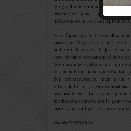
géographique ou des coûts liés aux 
alternative plus rapide et plu
infrastructures aideront à promouvoir
Avec l’ajout de huit nouvelles mai
justice, le Togo ne fait que confi
ambition de rendre la justice acce
tous, un pilier fondamental de toute
démocratique. Cette expansion ne s
pas seulement à la construction p
des infrastructures, mais à un vé
effort de formation et de sensibilisa
acteurs locaux. En encourageant l
médiateurs compétents, le gouverne
justice à servir les citoyens de mani
Charbel SOSSOUVI