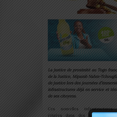
La justice de proximité au Togo fran
de la Justice, Mipamb Nahm-Tchougli,
de justice lors des journées d’immersi
infrastructures déjà en service et tém
de ses citoyens.
Ces nouvelles infrastructures
érigées dans des localités strat