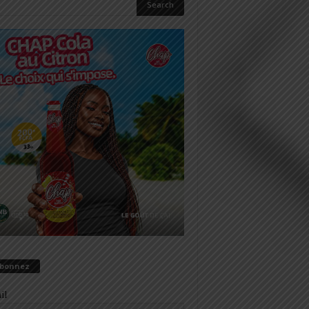
abonnez
il