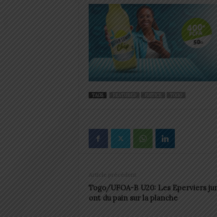
TAGS
FEATURED
JUSTICE
TOGO
Article précédent
Togo/UFOA-B U20: Les Eperviers jun
ont du pain sur la planche