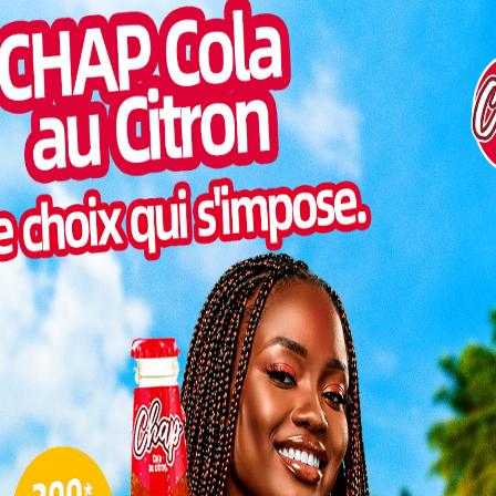
gnohou,
Pilul
es. Ces
une h
centres
Inter
bunaux,
morc
uctures
Togo/
s conflits mineurs à travers des mécanismes de
sonne
Togo/
liste
sion au Togo depuis 2018
ESSAL
visit
Depuis 2018, le Togo mise sur la justice de
proximité, un système qui a vu le jour pour
pallier les dysfonctionnements des
L
juridictions traditionnelles. Les maisons de
justice ont pour vocation de rendre la
justice plus accessible, plus rapide et moins
3
coûteuse. Elles traitent les petits litiges
10