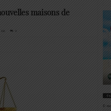
nouvelles maisons de
146
0
S’
E-ma