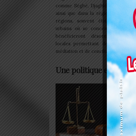
comme Ségbé, Djagblé, Aképé, Kou
ainsi que dans la région des Savan
régions, souvent éloignées des 
urbains où se concentrent les tri
bénéficieront désormais de str
locales permettant de traiter le
médiation et de conciliation.
Une politique en expan