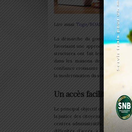
Lire aussi:
Togo/BOAD : 6 milliards FC
La démarche du gouvernement vise
favorisant une approche plus humaine 
structures ont fait leurs preuves. 
dans les maisons de justice sur l’
confiance croissante des citoyens dan
la modernisation du système judiciair
Un accès facilité pour t
Le principal objectif de la
création
d
la justice des citoyens, en particul
centres administratifs. Dans ces loc
difficultés d’accès à la justice tr