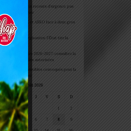
e du lendemain : un recours d’urgence, pas
abitude à banaliser
clubs CAF: ASCK et ASKO face à deux gros
eaux
 Boissons énergisantes: l’État tire la
tte d’alarme
 Rentrée scolaire 2026-2027: consultez la
 officielle des écoles autorisées
 2026 : les admissibles convoqués pour la
e médicale à Lomé
août 2026
M
M
J
V
S
D
1
2
4
5
6
7
8
9
11
12
13
14
15
16