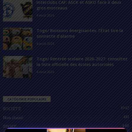
Interclubs CAF: ASCK et ASKO face à deux
gros morceaux
6 août 2026
Togo/ Boissons énergisantes: l’État tire la
sonnette d’alarme
6 août 2026
Togo/ Rentrée scolaire 2026-2027: consultez
la liste officielle des écoles autorisées
4 août 2026
CATÉGORIE POPULAIRE
1042
SOCIÉTÉ
481
Non classé
440
SPORT