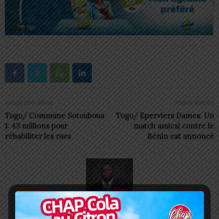
Article précédent
Article suivant
Togo/ Commune Sotouboua
Togo/ Eperviers Dames: Un
1: 43 millions pour
match amical contre le
réhabiliter les rues
Bénin est annoncé
Charbel SOSSOUVI