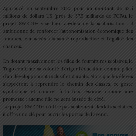
Approuvé en septembre 2023 pour un montant de 62,5
millions de dollars US (près de 37,5 milliards de FCFA), le
projet SWEDD+ vise bien au-delà de la scolarisation : il
ambitionne de renforcer l’autonomisation économique des
femmes, leur accès à la santé reproductive et l’égalité des
chances.
En dotant massivement les filles de fournitures scolaires, le
Togo confirme sa volonté d’ériger l’éducation comme pilier
d’un développement inclusif et durable. Alors que les élèves
s’apprêtent à reprendre le chemin des classes, ce geste
symbolique et concret à la fois résonne comme une
promesse : aucune fille ne sera laissée de côté.
Le projet SWEDD+ n’offre pas seulement des kits scolaires,
il offre une clé pour ouvrir les portes de l’avenir.