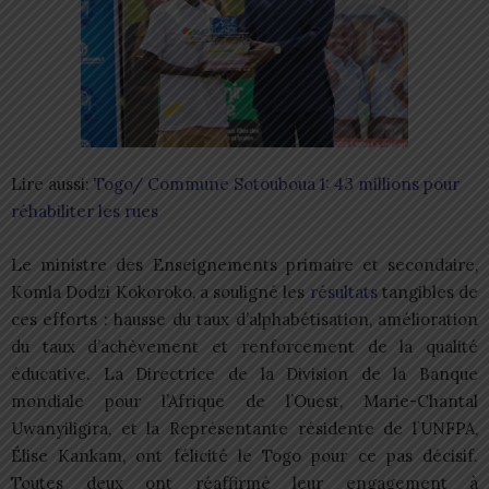
Lire aussi:
Togo/ Commune Sotouboua 1: 43 millions pour
réhabiliter les rues
Le ministre des Enseignements primaire et secondaire,
Komla Dodzi Kokoroko, a souligné les
résultats
tangibles de
ces efforts : hausse du taux d’alphabétisation, amélioration
du taux d’achèvement et renforcement de la qualité
éducative. La Directrice de la Division de la Banque
mondiale pour l’Afrique de l’Ouest, Marie-Chantal
Uwanyiligira, et la Représentante résidente de l’UNFPA,
Élise Kankam, ont félicité le Togo pour ce pas décisif.
Toutes deux ont réaffirmé leur engagement à