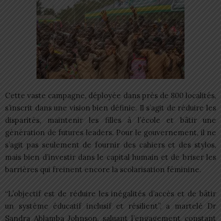
Cette vaste campagne, déployée dans près de 800 localités,
s’inscrit dans une vision bien définie. Il s’agit de réduire les
disparités, maintenir les filles à l’école et bâtir une
génération de futures leaders. Pour le gouvernement, il ne
s’agit pas seulement de fournir des cahiers et des stylos,
mais bien d’investir dans le capital humain et de briser les
barrières qui freinent encore la scolarisation féminine.
“L’objectif est de réduire les inégalités d’accès et de bâtir
un système éducatif inclusif et résilient”, a martelé Dr
Sandra Ablamba Johnson, saluant l’engagement constant