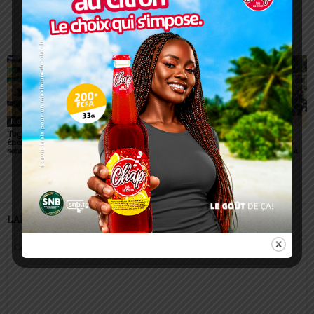
ARTICLES CONNEXES
PLUS DE L'AUTEUR
Non classé
Non classé
Non classé
Togo/ Boissons
Togo/ Rentrée scolaire
ESSAL 2026 : les
énergisantes: l’État tire la
2026-2027: consultez la
admissibles convoqués
sonnette d’alarme
liste officielle des écoles
pour la visite médicale à
autorisées
Lomé
LAISSER UN COMMENTAIRE