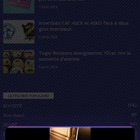
7 août 2026
Interclubs CAF: ASCK et ASKO face à deux
gros morceaux
6 août 2026
Togo/ Boissons énergisantes: l’État tire la
sonnette d’alarme
6 août 2026
CATÉGORIE POPULAIRE
1042
SOCIÉTÉ
481
Non classé
440
SPORT
212
POLITIQUE