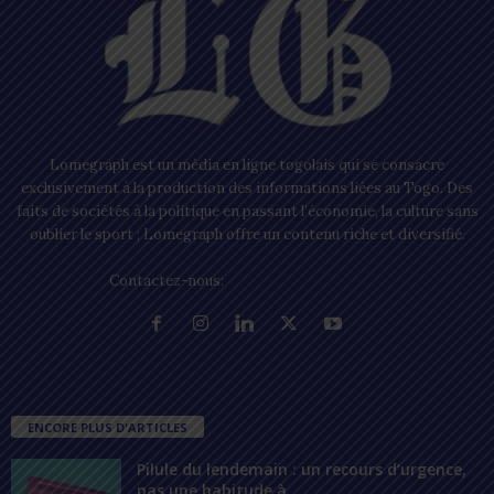
Lomegraph est un média en ligne togolais qui se consacre
exclusivement à la production des informations liées au Togo. Des
faits de sociétés à la politique en passant l’économie, la culture sans
oublier le sport ; Lomegraph offre un contenu riche et diversifié.
Contactez-nous:
contact@lomegraph.tg
ENCORE PLUS D'ARTICLES
Pilule du lendemain : un recours d’urgence,
pas une habitude à...