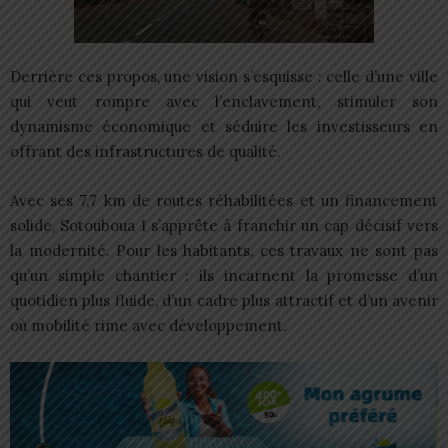
Derrière ces propos, une vision s’esquisse : celle d’une ville
qui veut rompre avec l’enclavement, stimuler son
dynamisme économique et séduire les investisseurs en
offrant des infrastructures de qualité.
Avec ses 7,7 km de routes réhabilitées et un financement
solide, Sotouboua 1 s’apprête à franchir un cap décisif vers
la modernité. Pour les habitants, ces travaux ne sont pas
qu’un simple chantier : ils incarnent la promesse d’un
quotidien plus fluide, d’un cadre plus attractif et d’un avenir
où mobilité rime avec développement.