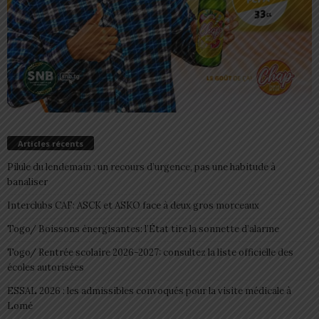
Articles récents
Pilule du lendemain : un recours d’urgence, pas une habitude à
banaliser
Interclubs CAF: ASCK et ASKO face à deux gros morceaux
Togo/ Boissons énergisantes: l’État tire la sonnette d’alarme
Togo/ Rentrée scolaire 2026-2027: consultez la liste officielle des
écoles autorisées
ESSAL 2026 : les admissibles convoqués pour la visite médicale à
Lomé