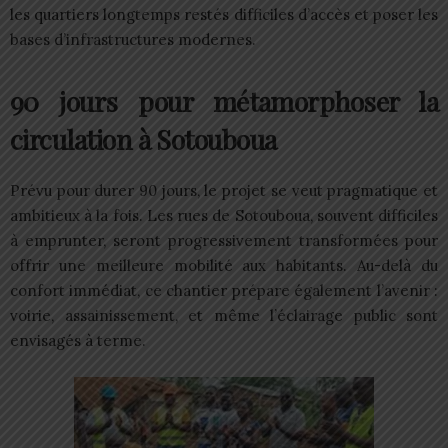
les quartiers longtemps restés difficiles d’accès et poser les
bases d’infrastructures modernes.
90 jours pour métamorphoser la
circulation à Sotouboua
Prévu pour durer 90 jours, le projet se veut pragmatique et
ambitieux à la fois. Les rues de Sotouboua, souvent difficiles
à emprunter, seront progressivement transformées pour
offrir une meilleure mobilité aux habitants. Au-delà du
confort immédiat, ce chantier prépare également l’avenir :
voirie, assainissement, et même l’éclairage public sont
envisagés à terme.