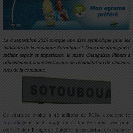
Le 8 septembre 2025 marque une date symbolique pour les
habitants de la commune Sotouboua 1. Dans une atmosphère
mêlant espoir et impatience, le maire Gnanguissa Plibam a
officiellement lancé les travaux de réhabilitation de plusieurs
rues de la commune.
Ce chantier, évalué à 43 millions de FCFA, concerne le
reprofilage
et le drainage de 7,7 km de voies, avec pour
objectif clair. Il s’agit de fluidifier la circulation, désenclaver