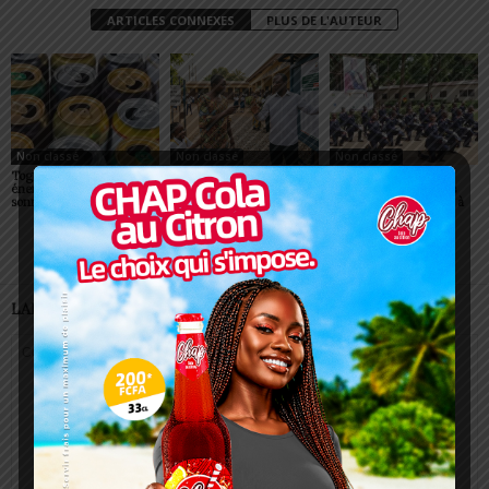
ARTICLES CONNEXES
PLUS DE L'AUTEUR
Non classé
Non classé
Non classé
Togo/ Boissons
Togo/ Rentrée scolaire
ESSAL 2026 : les
énergisantes: l’État tire la
2026-2027: consultez la
admissibles convoqués
sonnette d’alarme
liste officielle des écoles
pour la visite médicale à
autorisées
Lomé
LAISSER UN COMMENTAIRE