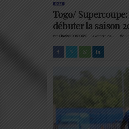
SPORT
Togo/ Supercoupe: 
débuter la saison 
Par
Charbel SOSSOUVI
-
14 octobre 2025
39