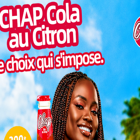
au stade
Pilul
attente,
une h
Coupe du
r grand
Inter
morc
r de 15
de Kara,
Togo/
acs, son
sonne
Togo/
liste
, deux
ESSAL
 scène
visit
: offrir
ssion togolaise pour le ballon rond.
L
Togo
3
’un simple match de prestige. Elle oppose les deux
 Togo en compétitions africaines : l’ASCK, sacrée
10