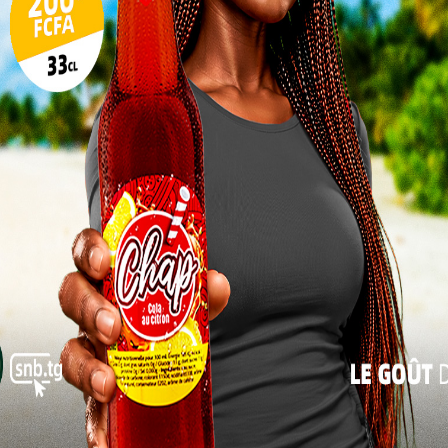
-su des Lacs, finaliste malheureux du dernier
17
24
eurs de Kara et la fougue des Requins mâles d’Aného,
31
ur ces deux équipes, il ne s’agit pas seulement de
ion d’honneur, d’identité et de confirmation.
« Juil
l de la saison 2025-2026
Au-delà du symbole, la Super Coupe ouvre
officiellement la saison 2025-2026.
Une semaine plus tard, le 26 octobre, les
regards se tourneront vers le championnat
national de première division – D1 LONATO,
véritable vitrine du football local.
Les supporters, impatients de retrouver les
gradins, espèrent un
championnat
plus