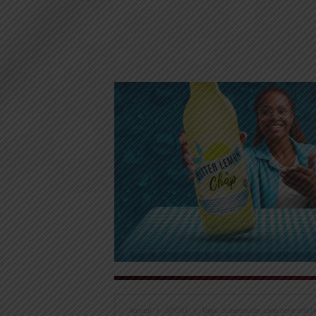
Accueil
SPORT
Togo/ Supercoupe: Une belle affic