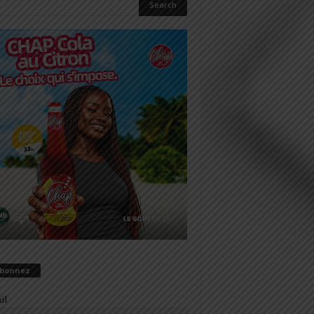
abonnez
il