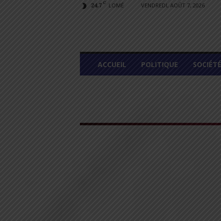
C
LOMÉ
VENDREDI, AOÛT 7, 2026
24.7
L
ACCUEIL
POLITIQUE
SOCIÉT
O
M
E
G
R
A
P
H