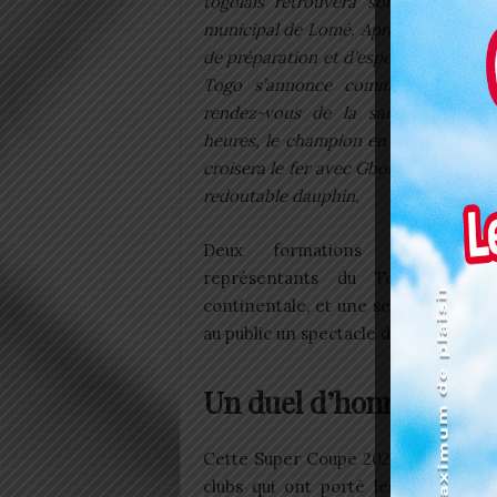
togolais retrouvera son intensité 
municipal de Lomé. Après des mois d’
de préparation et d’espoir, la Super 
Togo s’annonce comme le premie
rendez-vous de la saison. À parti
heures, le champion en titre, l’ASCK 
croisera le fer avec Gbohloe-su des L
redoutable dauphin.
Deux formations ambitieuses
représentants du Togo sur la
continentale, et une seule promesse 
au public un spectacle digne de la pa
Un duel d’honneur au 
Cette Super Coupe 2025 n’est pas qu
clubs qui ont porté les espoirs du