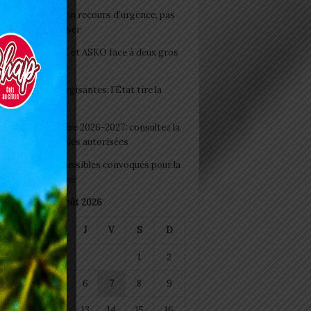
e du lendemain : un recours d’urgence, pas
abitude à banaliser
clubs CAF: ASCK et ASKO face à deux gros
eaux
 Boissons énergisantes: l’État tire la
tte d’alarme
 Rentrée scolaire 2026-2027: consultez la
 officielle des écoles autorisées
 2026 : les admissibles convoqués pour la
e médicale à Lomé
août 2026
M
M
J
V
S
D
1
2
4
5
6
7
8
9
11
12
13
14
15
16