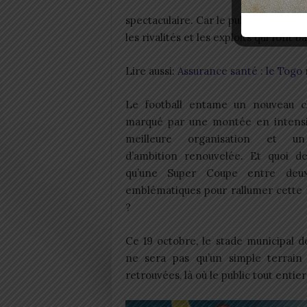
spectaculaire. Car le public togolais,
les rivalités et les exploits qui font b
Lire aussi:
Assurance santé : le Togo 
Le football entame un nouveau ch
marqué par une montée en intensi
meilleure organisation et u
d’ambition renouvelée. Et quoi d
qu’une Super Coupe entre deux
emblématiques pour rallumer cette
?
Ce 19 octobre, le stade municipal 
ne sera pas qu’un simple terrain
retrouvées, là où le public tout enti