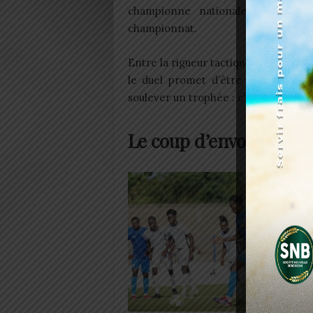
championne nationale et Gbohloe
championnat.
Entre la rigueur tactique des Chauff
le duel promet d’être explosif. Po
soulever un trophée : c’est une quest
Le coup d’envoi officie