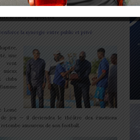
relevé, plus professionnel, et surtout plus
 passionné et exigeant, attend de revivre les frissons,
attre le cœur du sport roi.
renforce la synergie entre public et privé
apitre,
té, une
n vent
e mieux
 clubs
 flamme
de Lomé
 de jeu — il deviendra le théâtre des émotions
er retombe amoureux de son football.