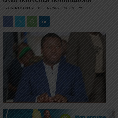
Par
Charbel SOSSOUVI
-
13 octobre 2025
269
0