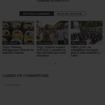
Charbel SOSSOUVI
ARTICLES CONNEXES
PLUS DE L'AUTEUR
Non classé
Non classé
Non classé
Togo/ Boissons
Togo/ Rentrée scolaire
ESSAL 2026 : les
énergisantes: l’État tire la
2026-2027: consultez la
admissibles convoqués
sonnette d’alarme
liste officielle des écoles
pour la visite médicale à
autorisées
Lomé
LAISSER UN COMMENTAIRE