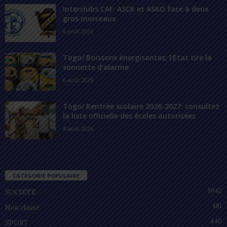
Interclubs CAF: ASCK et ASKO face à deux
gros morceaux
6 août 2026
Togo/ Boissons énergisantes: l’État tire la
sonnette d’alarme
6 août 2026
Togo/ Rentrée scolaire 2026-2027: consultez
la liste officielle des écoles autorisées
4 août 2026
CATÉGORIE POPULAIRE
1042
SOCIÉTÉ
481
Non classé
440
SPORT