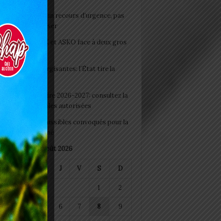
e du lendemain : un recours d’urgence, pas
abitude à banaliser
clubs CAF: ASCK et ASKO face à deux gros
eaux
 Boissons énergisantes: l’État tire la
tte d’alarme
 Rentrée scolaire 2026-2027: consultez la
 officielle des écoles autorisées
 2026 : les admissibles convoqués pour la
e médicale à Lomé
août 2026
M
M
J
V
S
D
1
2
4
5
6
7
8
9