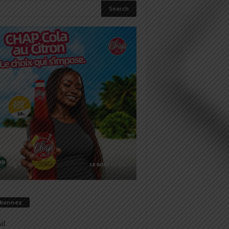
abonnez
il