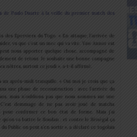
 de Paulo Duarte à la veille du premier match des
ts des Eperviers du Togo. « En attaque, l’arrivée de
der, vu que c’est un mec qui va vite. Yaw Annor est
 peut nous apporter quelque chose, accompagné de
galement de retour. Je souhaite une bonne campagne
es nôtres, surtout ce jeudi », a-t-il affirmé.
 un après-midi tranquille. « Oui moi je crois que ça
s une phase de reconstruction ; avec l’arrivée du
urs, mais n’oublions pas que nous sommes sur une
s. C’est dommage de ne pas avoir joué de matchs
e pour confirmer ce bon état de forme. Mais j’ai
 qu’on va battre le Soudan ; et contre le Sénégal ça
du Public on peut s’en sortir », a déclaré ce togolais