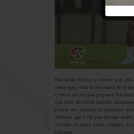
Théophile Houze a donné son avis.
campagne, d’où la nécessité de remp
Certes, on n’a pas pu jouer les jou
nos deux derniers matchs, notammen
l’envie aux joueurs d’enchaîner ave
défense, qui n’est pas du tout stabl
erreurs et aider toute l’équipe à e
togolais.