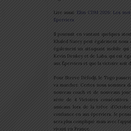
Lire aussi:
Elim CDM 2026: Les mots
Eperviers
Il poursuit en vantant quelques atou
Khaled Narey peut également nous ai
également un attaquant mobile qui
Kevin Denkey et de Laba, qui est é
aux Éperviers et que la victoire soit d
Pour Steeve Défodji, le Togo passera
va marcher. Certes nous sommes dan
nouveau coach et de nouveaux joue
série de 4 Victoires consécutive
amicaux lors de la trêve d’Octobr
confiance en aux éperviers. Je pense
sera plus compliqué mais avec l’appui 
vivant en France.