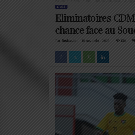
Accueil
SPORT
Eliminatoires CDM 2026 : Le Togo a
SPORT
Eliminatoires CDM 
chance face au Sou
Par
Redaction
-
16 novembre 2023
516