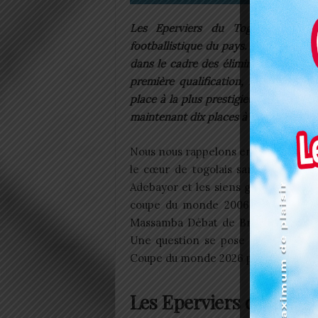
Les Eperviers du Togo ont l’occa
footballistique du pays. Ce soir à 1
dans le cadre des éliminatoires de l
première qualification, les ambassade
place à la plus prestigieuse des compé
maintenant dix places à la coupe du 
Nous nous rappelons encore de la da
le cœur de togolais sans exception
Adebayor et les siens guidés par Ste
coupe du monde 2006 en Allemagn
Massamba Débat de Brazzaville. Scor
Une question se pose à quelques h
Coupe du monde 2026 pour les Eperv
Les Eperviers du Togo