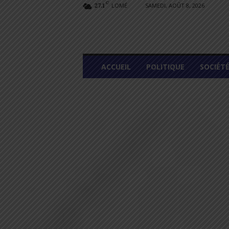
C
LOMÉ
SAMEDI, AOÛT 8, 2026
27.1
L
ACCUEIL
POLITIQUE
SOCIÉT
O
M
E
G
R
A
P
H