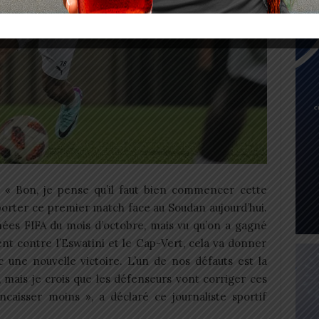
 « Bon, je pense qu’il faut bien commencer cette
orter ce premier match face au Soudan aujourd’hui.
rnées FIFA du mois d’octobre, mais vu qu’on a gagné
t contre l’Eswatini et le Cap-Vert, cela va donner
c une nouvelle victoire. L’un de nos défauts est la
e, mais je crois que les défenseurs vont corriger ces
ncaisser moins », a déclaré ce journaliste sportif