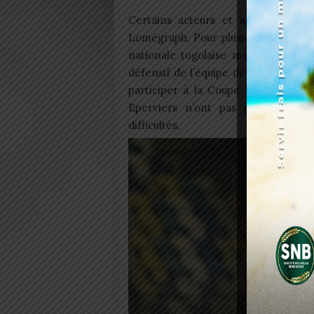
Certains acteurs et amoureux du 
Lomégraph. Pour plusieurs, ce sera d
nationale togolaise mais ce n’est p
défensif de l’équipe de Paulo Duart
participer à la Coupe du Monde 2026,
Eperviers n’ont pas participé au
difficultés.