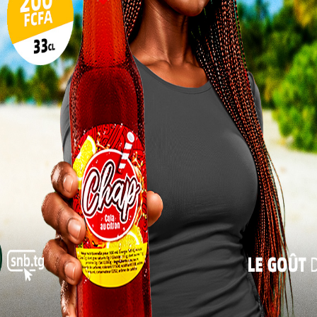
10
football ont donné leurs avis à la rédaction de
17
ifficile au vu des dernières prestations de l’équipe
as impossible. En plus, il faut dire que le secteur
24
e ne rassure pas depuis un moment. Si le Togo veut
31
 il va falloir batailler dur. Il faut noter que les
x dernières journées FIFA à cause de certaines
« Juil