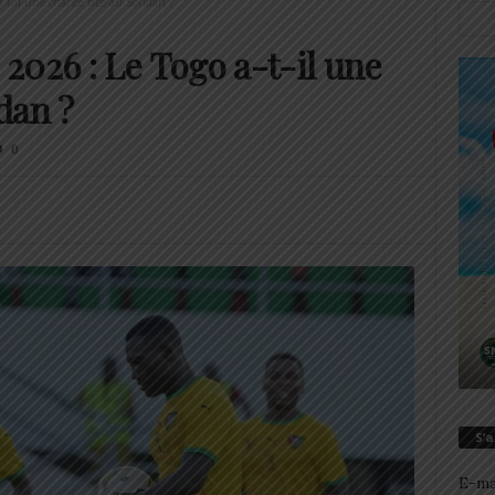
-t-il une chance face au Soudan ?
2026 : Le Togo a-t-il une
dan ?
0
S’
E-ma