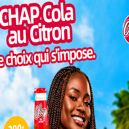
Pilul
sion d’écrire un nouveau chapitre de l’histoire
une h
6H GMT, la bande à Paulo Duarte entre en compétition
Inter
a Coupe du Monde 2026. Presque vingt ans après leur
morc
urs togolais veulent rééditer l’exploit d’obtenir une
titions du football. C’est possible puisque l’Afrique a
Togo/
sonne
monde.
Togo/
te du 08 octobre 2005. Une date qui est ancrée dans
liste
. C’est en effet la date à laquelle Sheyi Emmanuel
ESSAL
phen Keshi ont arraché le ticket qualificatif pour la
visit
e en venant à bout du Congo au stade Alphonse
e final trois buts à deux (2-3) en faveur du Togo.
eures du début de la campagne éliminatoire de la
L
iers du Togo.
 ont une chance
3