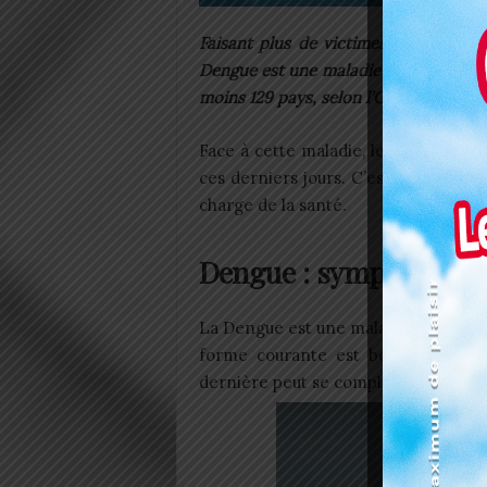
Faisant plus de victimes dans les ré
Dengue est une maladie qui menace 1
moins 129 pays, selon l’Organisation 
Face à cette maladie, le Togo n’est 
ces derniers jours. C’est ce que nou
charge de la santé.
Dengue : symptômes et
La Dengue est une maladie qui est dû
forme courante est bégnine mais 
dernière peut se compliquer et entra