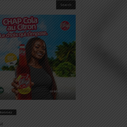
abonnez
il