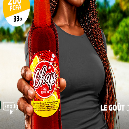
10
17
24
31
« Juil
lles peuvent rester silencieuses ; au cas contraire
re avec des frissons et une éruption cutanée chez
aux de tête, de troubles digestifs et de courbatures.
ent aussi être présents chez lui. Il faut noter que
mpagnés ou non des conséquences graves sur la
R sensibilise son personnel