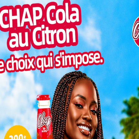
Pilul
gions tropicales et subtropicales du monde entier, la
une h
00 à 400 millions de personnes chaque année dans au
Inter
Mondiale de la Santé (OMS).
morc
pas épargné. Il a enregistré du sud au Nord, huit cas
Togo/
sonne
s révèle les investigations sanitaires du ministre en
Togo/
liste
 prévention
ESSAL
visit
 à un virus transmis par une piqûre de moustique. Sa
la plus grave est la Dengue hémorragique. Cette
L
iner la mort.
3