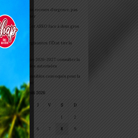
e du lendemain : un recours d’urgence, pas
abitude à banaliser
clubs CAF: ASCK et ASKO face à deux gros
eaux
 Boissons énergisantes: l’État tire la
tte d’alarme
 Rentrée scolaire 2026-2027: consultez la
 officielle des écoles autorisées
 2026 : les admissibles convoqués pour la
e médicale à Lomé
août 2026
M
M
J
V
S
D
1
2
4
5
6
7
8
9