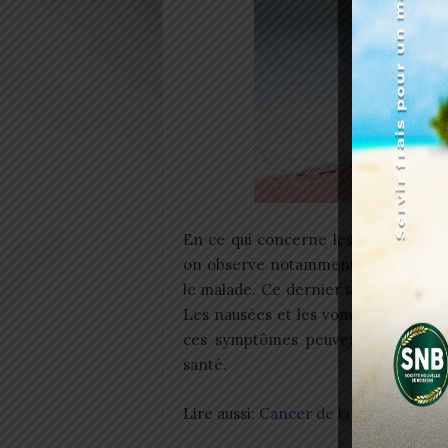
En ce qui concerne les symptômes, e
on observe notamment une forte fiè
le malade. Ce dernier se plaint de m
Les nausées et les vomissements peuv
ces symptômes peuvent être acco
santé.
Lire aussi:
Cancer de la prostate : OT