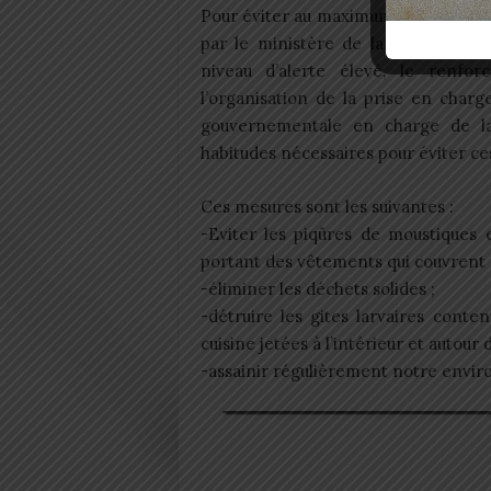
Pour éviter au maximum les risques 
par le ministère de la santé. Parm
niveau d’alerte élevé, le renfor
l’organisation de la prise en charg
gouvernementale en charge de la 
habitudes nécessaires pour éviter ce
Ces mesures sont les suivantes :
-Eviter les piqûres de moustiques
portant des vêtements qui couvrent a
-éliminer les déchets solides ;
-détruire les gites larvaires conte
cuisine jetées à l’intérieur et autour
-assainir régulièrement notre envi