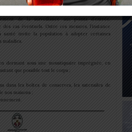
de contracter la Dengue, des mesures ont été prises
i celles-ci, nous pouvons retenir le maintien d’un
cement de la surveillance aux points d’entrée,
e des cas éventuels. Outre ces mesures, l’instance
santé invite la population à adopter certaines
s maladies.
 en dormant sous une moustiquaire imprégnée, en
utant que possible tout le corps ;
nus dans les boîtes de conserves, les ustensiles de
 de nos maisons ;
ronnement.