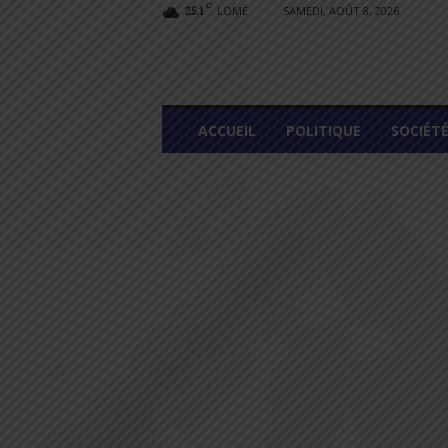
C
LOMÉ
SAMEDI, AOÛT 8, 2026
25.1
L
ACCUEIL
POLITIQUE
SOCIÉT
O
M
E
G
R
A
P
H