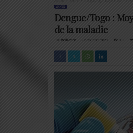
Accueil
SANTÉ
Dengue/Togo : Moyens pour freiner 
SANTÉ
Dengue/Togo : Moye
de la maladie
Par
Redaction
-
17 novembre 2023
332