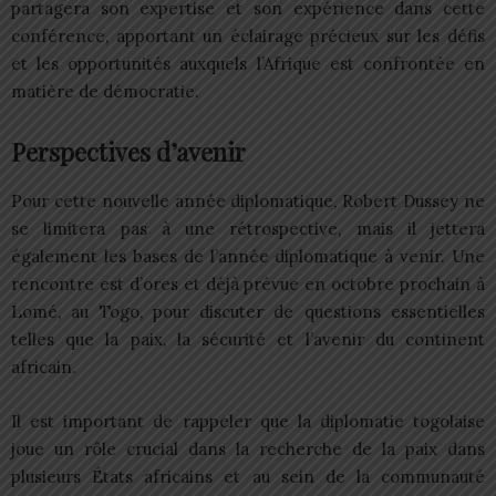
partagera son expertise et son expérience dans cette
conférence, apportant un éclairage précieux sur les défis
et les opportunités auxquels l’Afrique est confrontée en
matière de démocratie.
Perspectives d’avenir
Pour cette nouvelle année diplomatique, Robert Dussey ne
se limitera pas à une rétrospective, mais il jettera
également les bases de l’année diplomatique à venir. Une
rencontre est d’ores et déjà prévue en octobre prochain à
Lomé, au Togo, pour discuter de questions essentielles
telles que la paix, la sécurité et l’avenir du continent
africain.
Il est important de rappeler que la diplomatie togolaise
joue un rôle crucial dans la recherche de la paix dans
plusieurs États africains et au sein de la communauté