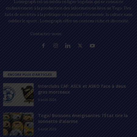
Lomegraph est un média en ligne togolais qui se consacre
exclusivement à la production des informations liées au Togo. Des
faits de sociétés à la politique en passant l’économie, la culture sans
oublier le sport ; Lomegraph offre un contenu riche et diversifié.
Contactez-nous:
contact@lomegraph.tg
ENCORE PLUS D'ARTICLES
Interclubs CAF: ASCK et ASKO face à deux
gros morceaux
6 août 2026
Togo/ Boissons énergisantes: l’État tire la
sonnette d’alarme
6 août 2026