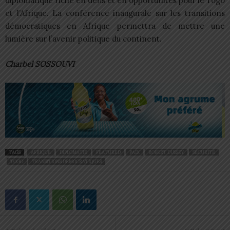
diplomatique riche en défis et en opportunités pour le Togo
et l’Afrique. La conférence inaugurale sur les transitions
démocratiques en Afrique permettra de mettre une
lumière sur l’avenir politique du continent.
Charbel SOSSOUVI
TAGS
AFRIQUE
DIPLOMATIE
FEATURED
PAIX
ROBERT DUSSEY
SÉCURITÉ
TOGO
TRANSITIONS DÉMOCRATIQUES