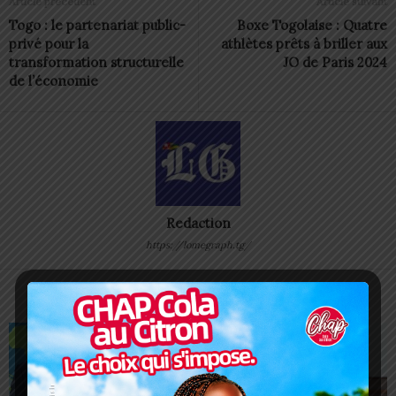
Article précédent
Article suivant
Togo : le partenariat public-
Boxe Togolaise : Quatre
privé pour la
athlètes prêts à briller aux
transformation structurelle
JO de Paris 2024
de l’économie
Redaction
https://lomegraph.tg/
ARTICLES CONNEXES
PLUS DE L'AUTEUR