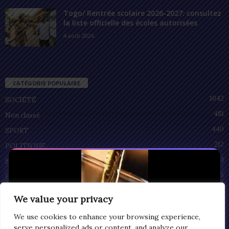
Togo/ Rentrée scolaire 2026-2027: consultez
la liste officielle des écoles autorisées
4 août 2026
CATÉGORIE POPULAIRE
1042
SOCIÉTÉ
481
Non classé
440
SPORT
212
POLITIQUE
93
SANTÉ
55
ECONOMIE
51
CULTURE
We value your privacy
We use cookies to enhance your browsing experience,
serve personalized ads or content, and analyze our