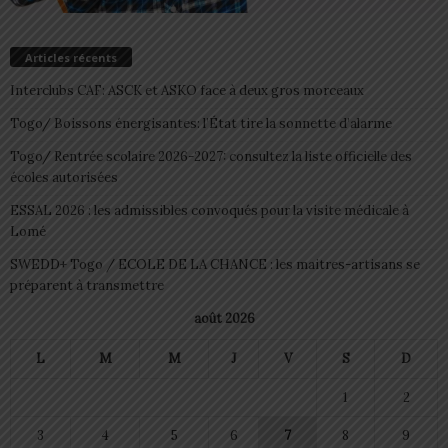
Articles récents
Interclubs CAF: ASCK et ASKO face à deux gros morceaux
Togo/ Boissons énergisantes: l’État tire la sonnette d’alarme
Togo/ Rentrée scolaire 2026-2027: consultez la liste officielle des
écoles autorisées
ESSAL 2026 : les admissibles convoqués pour la visite médicale à
Lomé
SWEDD+ Togo / ECOLE DE LA CHANCE : les maitres-artisans se
préparent à transmettre
août 2026
L
M
M
J
V
S
D
1
2
3
4
5
6
7
8
9