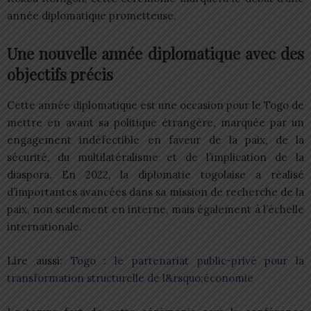
année diplomatique prometteuse.
Une nouvelle année diplomatique avec des
objectifs précis
Cette année diplomatique est une occasion pour le Togo de
mettre en avant sa politique étrangère, marquée par un
engagement indéfectible en faveur de la paix, de la
sécurité, du multilatéralisme et de l’implication de la
diaspora. En 2022, la diplomatie togolaise a réalisé
d’importantes avancées dans sa mission de recherche de la
paix, non seulement en interne, mais également à l’échelle
internationale.
Lire aussi:
Togo : le partenariat public-privé pour la
transformation structurelle de l&rsquo;économie