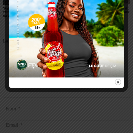
POLITIQUE
POLITIQUE
POLITIQUE
Togo: Faure Gnassingbé
Togo : visa supprimé pour
Togo/ Corps préfectoral :
veut faire du ciel africain
tous les Africains
neuf nouvelles figures aux
un moteur de prospérité
commandes
LAISSER UN COMMENTAIRE