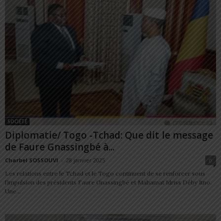
SOCIÉTÉ
Diplomatie/ Togo -Tchad: Que dit le message
de Faure Gnassingbé à...
Charbel SOSSOUVI
-
28 janvier 2025
0
Les relations entre le Tchad et le Togo continuent de se renforcer sous
l’impulsion des présidents Faure Gnassingbé et Mahamat Idriss Déby Itno.
Une...