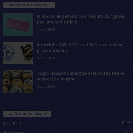
ENCORE PLUS D'ARTICLES
Pilule du lendemain : un recours d’urgence,
pas une habitude à...
7 août 2026
Interclubs CAF: ASCK et ASKO face à deux
gros morceaux
6 août 2026
Togo/ Boissons énergisantes: l’État tire la
sonnette d’alarme
6 août 2026
CATÉGORIE POPULAIRE
1042
SOCIÉTÉ
481
Non classé