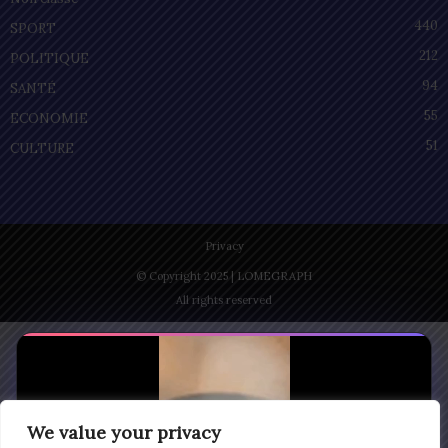
440
SPORT
212
POLITIQUE
94
SANTÉ
55
ECONOMIE
51
CULTURE
Privacy
© Copyright 2025 | LOMEGRAPH
All rights reserved
We value your privacy