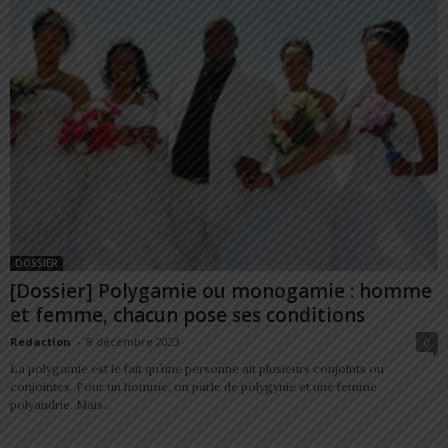
DOSSIER
[Dossier] Polygamie ou monogamie : homme
et femme, chacun pose ses conditions
Redaction
-
8 décembre 2023
0
La polygamie est le fait qu’une personne ait plusieurs conjoints ou
conjointes. Pour un homme, on parle de polygynie et une femme
polyandrie. Mais...