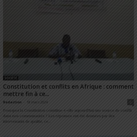
SOCIÉTÉ
Constitution et conflits en Afrique : comment
mettre fin à ce...
Redaction
-
18 mars 2024
0
Pourquoi la Constitution constitue-t-elle aujourd'hui une source de conflit
dans nos communautés ? Les réponses ont été données par des
intervenants de qualité, ce...