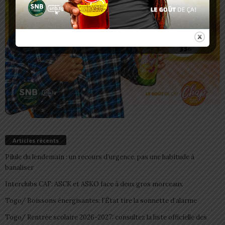
Articles récents
Pilule du lendemain : un recours d’urgence, pas une habitude à
banaliser
Interclubs CAF: ASCK et ASKO face à deux gros morceaux
Togo/ Boissons énergisantes: l’État tire la sonnette d’alarme
Togo/ Rentrée scolaire 2026-2027: consultez la liste officielle des