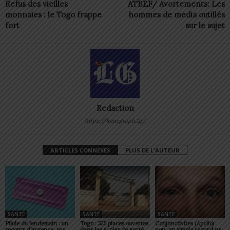
Refus des vieilles
ATBEF/ Avortements: Les
monnaies : le Togo frappe
hommes de media outillés
fort
sur le sujet
Redaction
https://lomegraph.tg/
ARTICLES CONNEXES
PLUS DE L'AUTEUR
SANTÉ
SANTÉ
SANTÉ
Pilule du lendemain : un
Togo : 525 places ouvertes
Conjonctivites (Apollo) :
recours d’urgence, pas
dans les écoles de santé
non, un simple regard ne