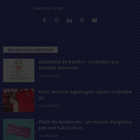
Contactez-nous:
contact@lomegraph.tg
ENCORE PLUS D'ARTICLES
Université de Datcha : attention aux
fausses annonces
10 août 2026
Foot: Antoine Agbetogon rejoint le Djoliba
AC
10 août 2026
Pilule du lendemain : un recours d’urgence,
pas une habitude à...
7 août 2026