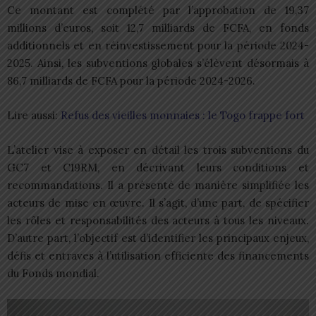
Ce montant est complété par l’approbation de 19,37
millions d’euros, soit 12,7 milliards de FCFA, en fonds
additionnels et en réinvestissement pour la période 2024-
2025. Ainsi, les subventions globales s’élèvent désormais à
86,7 milliards de FCFA pour la période 2024-2026.
Lire aussi:
Refus des vieilles monnaies : le Togo frappe fort
L’atelier vise à exposer en détail les trois subventions du
GC7 et C19RM, en décrivant leurs conditions et
recommandations. Il a présenté de manière simplifiée les
acteurs de mise en œuvre. Il s’agit, d’une part, de spécifier
les rôles et responsabilités des acteurs à tous les niveaux.
D’autre part, l’objectif est d’identifier les principaux enjeux,
défis et entraves à l’utilisation efficiente des financements
du Fonds mondial.