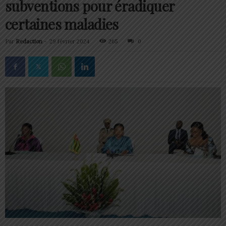
subventions pour éradiquer
certaines maladies
Par
Redaction
-
29 février 2024
265
0