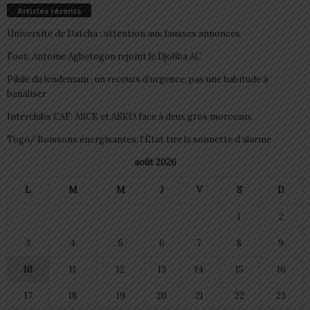
Articles récents
Université de Datcha : attention aux fausses annonces
Foot: Antoine Agbetogon rejoint le Djoliba AC
Pilule du lendemain : un recours d’urgence, pas une habitude à
banaliser
Interclubs CAF: ASCK et ASKO face à deux gros morceaux
Togo/ Boissons énergisantes: l’État tire la sonnette d’alarme
août 2026
L
M
M
J
V
S
D
1
2
3
4
5
6
7
8
9
10
11
12
13
14
15
16
17
18
19
20
21
22
23