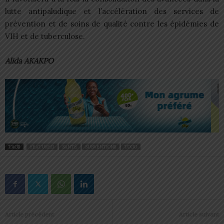
lutte antipaludique et l’accélération des services de
prévention et de soins de qualité contre les épidémies de
VIH et de tuberculose.
Alida AKAKPO
TAGS
FEATURED
SANTÉ
SUBVENTIONS
TOGO
Article précédent
Article suivant