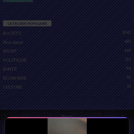
CATÉGORIE POPULAIRE
1042
SOCIÉTÉ
483
Non classé
440
SPORT
212
POLITIQUE
94
SANTÉ
55
ECONOMIE
51
CULTURE
Privacy
© Copyright 2025 | LOMEGRAPH
All rights reserved